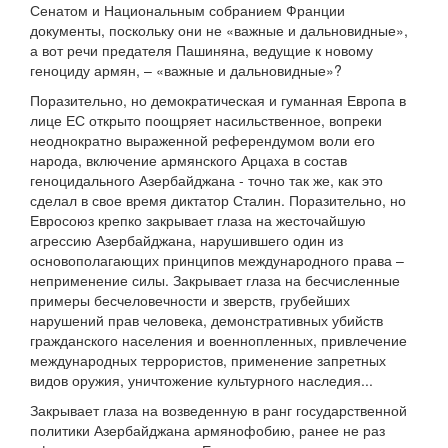
Сенатом и Национальным собранием Франции
документы, поскольку они не «важные и дальновидные»,
а вот речи предателя Пашиняна, ведущие к новому
геноциду армян, – «важные и дальновидные»?
Поразительно, но демократическая и гуманная Европа в
лице ЕС открыто поощряет насильственное, вопреки
неоднократно выраженной референдумом воли его
народа, включение армянского Арцаха в состав
геноцидального Азербайджана - точно так же, как это
сделал в свое время диктатор Сталин. Поразительно, но
Евросоюз крепко закрывает глаза на жесточайшую
агрессию Азербайджана, нарушившего один из
основополагающих принципов международного права –
неприменение силы. Закрывает глаза на бесчисленные
примеры бесчеловечности и зверств, грубейших
нарушений прав человека, демонстративных убийств
гражданского населения и военнопленных, привлечение
международных террористов, применение запретных
видов оружия, уничтожение культурного наследия...
Закрывает глаза на возведенную в ранг государственной
политики Азербайджана армянофобию, ранее не раз