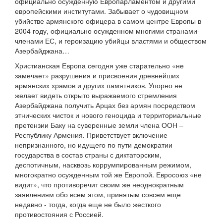
официально осужденную Европарламентом и другими
европейскими институтами. Забывает о чудовищном
убийстве армянского офицера в самом центре Европы в
2004 году, официально осужденном многими странами-
членами ЕС, и героизацию убийцы властями и обществом
Азербайджана…
Христианская Европа сегодня уже старательно «не
замечает» разрушения и присвоения древнейших
армянских храмов и других памятников. Упорно не
желает видеть открыто выражаемого стремления
Азербайджана получить Арцах без армян посредством
этнических чисток и нового геноцида и территориальные
претензии Баку на суверенные земли члена ООН –
Республику Армения. Приветствует включение
непризнанного, но идущего по пути демократии
государства в состав страны с диктаторским,
деспотичным, насквозь коррумпированным режимом,
многократно осужденным той же Европой. Евросоюз «не
видит», что противоречит своим же неоднократным
заявлениям обо всем этом, принятым совсем еще
недавно - тогда, когда еще не было жесткого
противостояния с Россией.