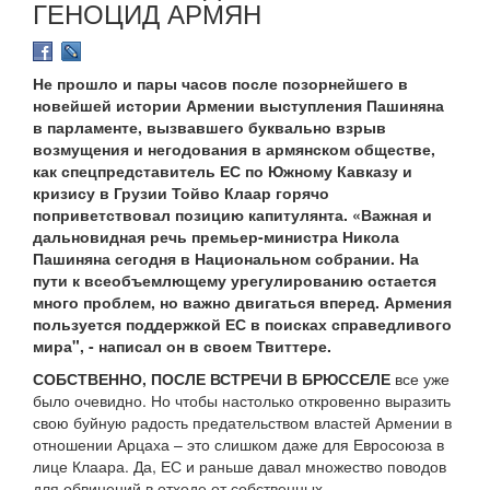
ГЕНОЦИД АРМЯН
Не прошло и пары часов после позорнейшего в
новейшей истории Армении выступления Пашиняна
в парламенте, вызвавшего буквально взрыв
возмущения и негодования в армянском обществе,
как спецпредставитель ЕС по Южному Кавказу и
кризису в Грузии Тойво Клаар горячо
поприветствовал позицию капитулянта. «Важная и
дальновидная речь премьер-министра Никола
Пашиняна сегодня в Национальном собрании. На
пути к всеобъемлющему урегулированию остается
много проблем, но важно двигаться вперед. Армения
пользуется поддержкой ЕС в поисках справедливого
мира", - написал он в своем Твиттере.
СОБСТВЕННО, ПОСЛЕ ВСТРЕЧИ В БРЮССЕЛЕ
все уже
было очевидно. Но чтобы настолько откровенно выразить
свою буйную радость предательством властей Армении в
отношении Арцаха – это слишком даже для Евросоюза в
лице Клаара. Да, ЕС и раньше давал множество поводов
для обвинений в отходе от собственных