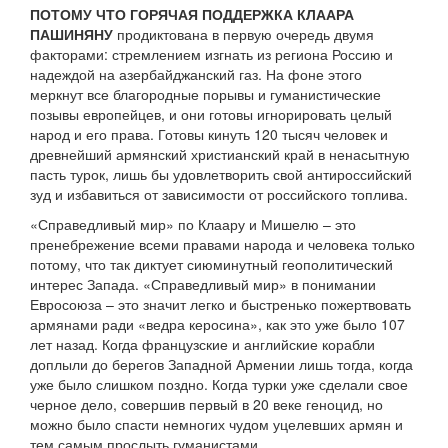
ПОТОМУ ЧТО ГОРЯЧАЯ ПОДДЕРЖКА КЛААРА
ПАШИНЯНУ
продиктована в первую очередь двумя
факторами: стремлением изгнать из региона Россию и
надеждой на азербайджанский газ. На фоне этого
меркнут все благородные порывы и гуманистические
позывы европейцев, и они готовы игнорировать целый
народ и его права. Готовы кинуть 120 тысяч человек и
древнейший армянский христианский край в ненасытную
пасть турок, лишь бы удовлетворить свой антироссийский
зуд и избавиться от зависимости от российского топлива.
«Справедливый мир» по Клаару и Мишелю – это
пренебрежение всеми правами народа и человека только
потому, что так диктует сиюминутный геополитический
интерес Запада. «Справедливый мир» в понимании
Евросоюза – это значит легко и быстренько пожертвовать
армянами ради «ведра керосина», как это уже было 107
лет назад. Когда французские и английские корабли
доплыли до берегов Западной Армении лишь тогда, когда
уже было слишком поздно. Когда турки уже сделали свое
черное дело, совершив первый в 20 веке геноцид, но
можно было спасти немногих чудом уцелевших армян и
тем самым прослыть гуманистами.