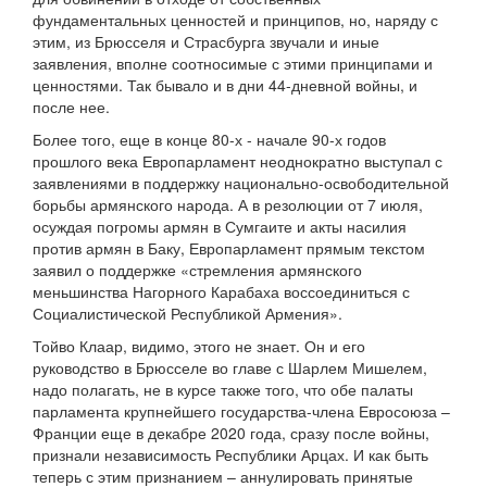
фундаментальных ценностей и принципов, но, наряду с
этим, из Брюсселя и Страсбурга звучали и иные
заявления, вполне соотносимые с этими принципами и
ценностями. Так бывало и в дни 44-дневной войны, и
после нее.
Более того, еще в конце 80-х - начале 90-х годов
прошлого века Европарламент неоднократно выступал с
заявлениями в поддержку национально-освободительной
борьбы армянского народа. А в резолюции от 7 июля,
осуждая погромы армян в Сумгаите и акты насилия
против армян в Баку, Европарламент прямым текстом
заявил о поддержке «стремления армянского
меньшинства Нагорного Карабаха воссоединиться с
Социалистической Республикой Армения».
Тойво Клаар, видимо, этого не знает. Он и его
руководство в Брюсселе во главе с Шарлем Мишелем,
надо полагать, не в курсе также того, что обе палаты
парламента крупнейшего государства-члена Евросоюза –
Франции еще в декабре 2020 года, сразу после войны,
признали независимость Республики Арцах. И как быть
теперь с этим признанием – аннулировать принятые