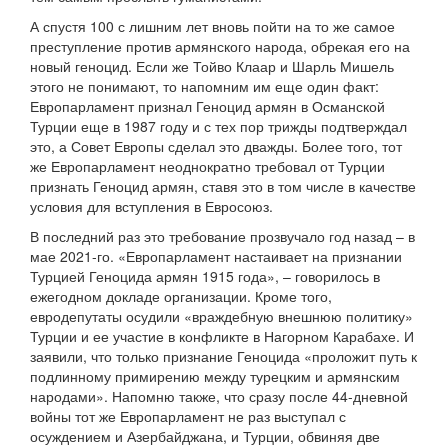
А спустя 100 с лишним лет вновь пойти на то же самое
преступление против армянского народа, обрекая его на
новый геноцид. Если же Тойво Клаар и Шарль Мишель
этого не понимают, то напомним им еще один факт:
Европарламент признал Геноцид армян в Османской
Турции еще в 1987 году и с тех пор трижды подтверждал
это, а Совет Европы сделал это дважды. Более того, тот
же Европарламент неоднократно требовал от Турции
признать Геноцид армян, ставя это в том числе в качестве
условия для вступления в Евросоюз.
В последний раз это требование прозвучало год назад – в
мае 2021-го. «Европарламент настаивает на признании
Турцией Геноцида армян 1915 года», – говорилось в
ежегодном докладе организации. Кроме того,
евродепутаты осудили «враждебную внешнюю политику»
Турции и ее участие в конфликте в Нагорном Карабахе. И
заявили, что только признание Геноцида «проложит путь к
подлинному примирению между турецким и армянским
народами». Напомню также, что сразу после 44-дневной
войны тот же Европарламент не раз выступал с
осуждением и Азербайджана, и Турции, обвиняя две