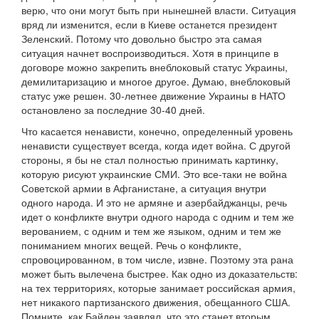
верю, что они могут быть при нынешней власти. Ситуация
вряд ли изменится, если в Киеве останется президент
Зеленский. Потому что довольно быстро эта самая
ситуация начнет воспроизводиться. Хотя в принципе в
договоре можно закрепить внеблоковый статус Украины,
демилитаризацию и многое другое. Думаю, внеблоковый
статус уже решен. 30-летнее движение Украины в НАТО
остановлено за последние 30-40 дней.
Что касается ненависти, конечно, определенный уровень
ненависти существует всегда, когда идет война. С другой
стороны, я бы не стал полностью принимать картинку,
которую рисуют украинские СМИ. Это все-таки не война
Советской армии в Афганистане, а ситуация внутри
одного народа. И это не армяне и азербайджанцы, речь
идет о конфликте внутри одного народа с одним и тем же
верованием, с одним и тем же языком, одним и тем же
пониманием многих вещей. Речь о конфликте,
спровоцированном, в том числе, извне. Поэтому эта рана
может быть вылечена быстрее. Как одно из доказательств:
на тех территориях, которые занимает российская армия,
нет никакого партизанского движения, обещанного США.
Помните, как Байден заявлял, что это станет вторым