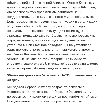
объединений в Центральной Азии, на Южном Кавказе, и
даже с заходом своего влияния на территорию РФ, ясно,
что опасность этих проектов мы понимаем. И ни
поддерживать, ни не замечать этого мы не собираемся.
Есть подозрения по поводу участия Турции в организации
недавних событий в Казахстане, но опять же надо
понимать, что в нынешней ситуации Россия будет
стараться поддерживать тот баланс, условно говоря, «не
мира, не войны», ибо на сегодняшний день он нас
устраивает. При этом нас определенно не устраивает
развитие какого-то тотального пантюркистского проекта
на Южном Кавказе. Что касается армяно-турецких
отношений, не мне об этом говорить. Есть какое-то
видение у ваших властей, в конце концов это ваши власти,
вы их выбирали. Им надо задавать эти вопросы.
30–летнее движение Украины в НАТО остановлено за
30 дней
Мы задали Сергею Михееву вопрос относительно
Украины: верит ли он в то, что Россия и Украина смогут
договориться, и каким ему видится постконфликтный мир.
Сегодня многие аналитики говорят, что какие-то