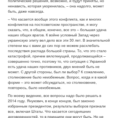
политические решения, возможно, и будут приняты, но
ненависть, которая укоренилась, – она надолго, может
быть, даже навсегда.
– Что касается вообще этого конфликта, как и многих
конфликтов на постсоветском пространстве, я могу
сказать, что, в общем, конечно, все это – большая удача
наших общих врагов. К войне условный Запад через
украинскую элиту вел дело все эти 30 лет. В значительной
степени мы с вами до сих пор не можем расхлебать
последствия распада большой страны. То, что это стало
катастрофой, причем вялотекущей, продолжающейся –
совершенно точно, поэтому то, что ситуация с Украиной
есть удача наших противников, двух мнений быть не
может. С другой стороны, был ли выбор? К сожалению,
столкновение было неизбежным. Вопрос, когда и в какой
форме – это может обсуждаться, но столкновение,
повторюсь, было неизбежным.
По моему видению, все вопросы надо было решать в
2014 году. Янукович, в конце концов, был законно
избранным президентом, результаты выборов признали
все, включая Штаты. Что касается сегодняшних
договоренностей, то в принципе они могут быть. Но не