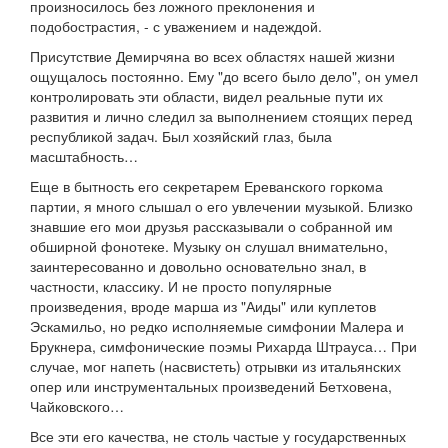
произносилось без ложного преклонения и
подобострастия, - с уважением и надеждой.
Присутствие Демирчяна во всех областях нашей жизни
ощущалось постоянно. Ему "до всего было дело", он умел
контролировать эти области, видел реальные пути их
развития и лично следил за выполнением стоящих перед
республикой задач. Был хозяйский глаз, была
масштабность…
Еще в бытность его секретарем Ереванского горкома
партии, я много слышал о его увлечении музыкой. Близко
знавшие его мои друзья рассказывали о собранной им
обширной фонотеке. Музыку он слушал внимательно,
заинтересованно и довольно основательно знал, в
частности, классику. И не просто популярные
произведения, вроде марша из "Аиды" или куплетов
Эскамильо, но редко исполняемые симфонии Малера и
Брукнера, симфонические поэмы Рихарда Штрауса… При
случае, мог напеть (насвистеть) отрывки из итальянских
опер или инструментальных произведений Бетховена,
Чайковского…
Все эти его качества, не столь частые у государственных