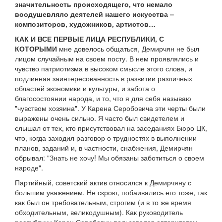
значительность происходящего, что немало
воодушевляло деятелей нашего искусства –
композиторов, художников, артистов…
КАК И ВСЕ ПЕРВЫЕ ЛИЦА РЕСПУБЛИКИ, С
КОТОРЫМИ
мне довелось общаться, Демирчян не был
лицом случайным на своем посту. В нем проявлялись и
чувство патриотизма в высоком смысле этого слова, и
подлинная заинтересованность в развитии различных
областей экономики и культуры, и забота о
благосостоянии народа, и то, что я для себя называю
"чувством хозяина". У Карена Серобовича эти черты были
выражены очень сильно. Я часто был свидетелем и
слышал от тех, кто присутствовал на заседаниях Бюро ЦК,
что, когда заходил разговор о трудностях в выполнении
планов, заданий и, в частности, снабжения, Демирчян
обрывал: "Знать не хочу! Мы обязаны заботиться о своем
народе".
Партийный, советский актив относился к Демирчяну с
большим уважением. Не скрою, побаивались его тоже, так
как был он требовательным, строгим (и в то же время
обходительным, великодушным). Как руководитель