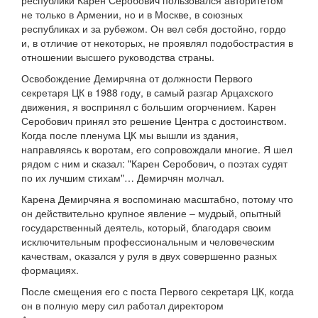
республики Карен Серобович пользовался авторитетом
не только в Армении, но и в Москве, в союзных
республиках и за рубежом. Он вел себя достойно, гордо
и, в отличие от некоторых, не проявлял подобострастия в
отношении высшего руководства страны.
Освобождение Демирчяна от должности Первого
секретаря ЦК в 1988 году, в самый разгар Арцахского
движения, я воспринял с большим огорчением. Карен
Серобович принял это решение Центра с достоинством.
Когда после пленума ЦК мы вышли из здания,
направляясь к воротам, его сопровождали многие. Я шел
рядом с ним и сказал: "Карен Серобович, о поэтах судят
по их лучшим стихам"… Демирчян молчал.
Карена Демирчяна я воспоминаю масштабно, потому что
он действительно крупное явление – мудрый, опытный
государственный деятель, который, благодаря своим
исключительным профессиональным и человеческим
качествам, оказался у руля в двух совершенно разных
формациях.
После смещения его с поста Первого секретаря ЦК, когда
он в полную меру сил работал директором