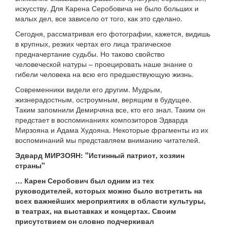
искусству. Для Карена Серобовича не было больших и
малых дел, все зависело от того, как это сделано.
Сегодня, рассматривая его фотографии, кажется, видишь
в крупных, резких чертах его лица трагическое
предначертание судьбы. Но таково свойство
человеческой натуры – проецировать наше знание о
гибели человека на всю его предшествующую жизнь.
Современники видели его другим. Мудрым,
жизнерадостным, остроумным, верящим в будущее.
Таким запомнили Демирчяна все, кто его знал. Таким он
предстает в воспоминаниях композиторов Эдварда
Мирзояна и Адама Худояна. Некоторые фрагменты из их
воспоминаний мы представляем вниманию читателей.
Эдвард МИРЗОЯН: "Истинный патриот, хозяин
страны"
… Карен Серобович был одним из тех
руководителей, которых можно было встретить на
всех важнейших мероприятиях в области культуры,
в театрах, на выставках и концертах. Своим
присутствием он словно подчеркивал