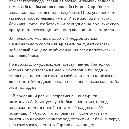
Армэлектрозавода, время от времени звучали голоса о
том, как было бы хорошо, если бы Карен Серобович
возглавил правительство республики. В тех условиях это
казалось просто немыслимым. И все же, годы спустя,
Демирчян счел необходимым вернуться на политическую
арену, и его возвращение народ воспринял восторженно.
За несколько месяцев работы Председателем
Национального собрания Армении он сумел создать
небывалый прецедент объединения всех политических
сил республики.
Но произошло чудовищное преступление. Трагедию,
которая обрушилась на нас 27 октября 1999 года, -
страшную, непоправимую, я глубоко и остро переживаю
до сих пор. Уход Демирчяна я осознаю во всем масштабе
этой трагедии.
…В последний раз мы встретились на открытии
памятника А. Хачатуряну. Он был приветлив, перед
началом торжественной части мы беседовали: "А
помнишь…" - было, что вспомнить. После открытия
памятника начался концерт под открытым небом. И вдруг,
к своему ужасу, я слышу Скрипичный концерт