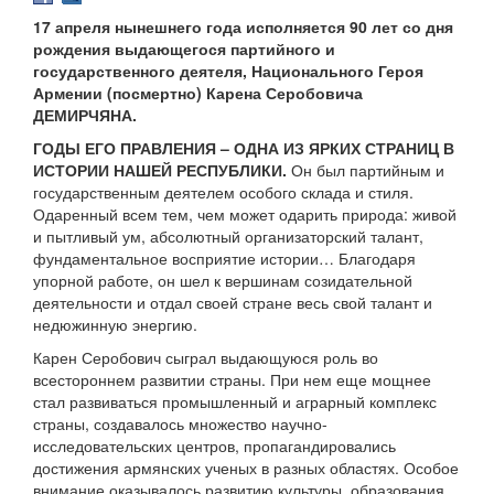
17 апреля нынешнего года исполняется 90 лет со дня
рождения выдающегося партийного и
государственного деятеля, Национального Героя
Армении (посмертно) Карена Серобовича
ДЕМИРЧЯНА.
ГОДЫ ЕГО ПРАВЛЕНИЯ – ОДНА ИЗ ЯРКИХ СТРАНИЦ В
ИСТОРИИ НАШЕЙ РЕСПУБЛИКИ.
Он был партийным и
государственным деятелем особого склада и стиля.
Одаренный всем тем, чем может одарить природа: живой
и пытливый ум, абсолютный организаторский талант,
фундаментальное восприятие истории… Благодаря
упорной работе, он шел к вершинам созидательной
деятельности и отдал своей стране весь свой талант и
недюжинную энергию.
Карен Серобович сыграл выдающуюся роль во
всестороннем развитии страны. При нем еще мощнее
стал развиваться промышленный и аграрный комплекс
страны, создавалось множество научно-
исследовательских центров, пропагандировались
достижения армянских ученых в разных областях. Особое
внимание оказывалось развитию культуры, образования,