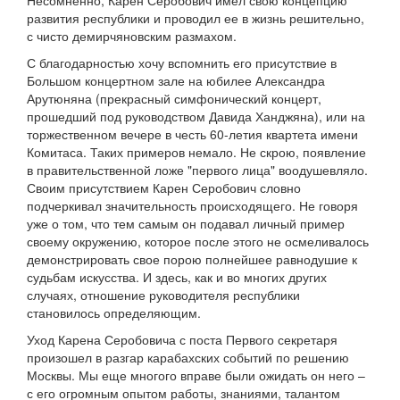
Несомненно, Карен Серобович имел свою концепцию
развития республики и проводил ее в жизнь решительно,
с чисто демирчяновским размахом.
С благодарностью хочу вспомнить его присутствие в
Большом концертном зале на юбилее Александра
Арутюняна (прекрасный симфонический концерт,
прошедший под руководством Давида Ханджяна), или на
торжественном вечере в честь 60-летия квартета имени
Комитаса. Таких примеров немало. Не скрою, появление
в правительственной ложе "первого лица" воодушевляло.
Своим присутствием Карен Серобович словно
подчеркивал значительность происходящего. Не говоря
уже о том, что тем самым он подавал личный пример
своему окружению, которое после этого не осмеливалось
демонстрировать свое порою полнейшее равнодушие к
судьбам искусства. И здесь, как и во многих других
случаях, отношение руководителя республики
становилось определяющим.
Уход Карена Серобовича с поста Первого секретаря
произошел в разгар карабахских событий по решению
Москвы. Мы еще многого вправе были ожидать он него –
с его огромным опытом работы, знаниями, талантом