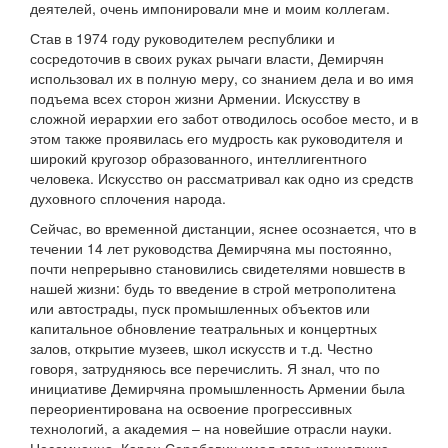
деятелей, очень импонировали мне и моим коллегам.
Став в 1974 году руководителем республики и
сосредоточив в своих руках рычаги власти, Демирчян
использовал их в полную меру, со знанием дела и во имя
подъема всех сторон жизни Армении. Искусству в
сложной иерархии его забот отводилось особое место, и в
этом также проявилась его мудрость как руководителя и
широкий кругозор образованного, интеллигентного
человека. Искусство он рассматривал как одно из средств
духовного сплочения народа.
Сейчас, во временной дистанции, яснее осознается, что в
течении 14 лет руководства Демирчяна мы постоянно,
почти непрерывно становились свидетелями новшеств в
нашей жизни: будь то введение в строй метрополитена
или автострады, пуск промышленных объектов или
капитальное обновление театральных и концертных
залов, открытие музеев, школ искусств и т.д. Честно
говоря, затрудняюсь все перечислить. Я знал, что по
инициативе Демирчяна промышленность Армении была
переориентирована на освоение прогрессивных
технологий, а академия – на новейшие отрасли науки.