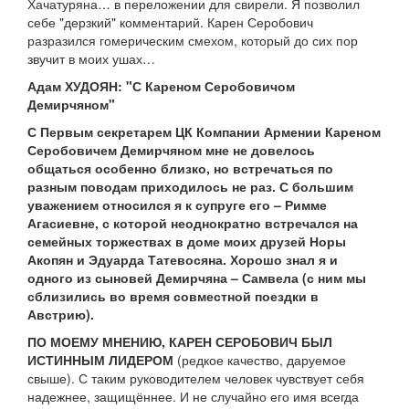
Хачатуряна… в переложении для свирели. Я позволил
себе "дерзкий" комментарий. Карен Серобович
разразился гомерическим смехом, который до сих пор
звучит в моих ушах…
Адам ХУДОЯН: "С Кареном Серобовичом
Демирчяном"
С Первым секретарем ЦК Компании Армении Кареном
Серобовичем Демирчяном мне не довелось
общаться особенно близко, но встречаться по
разным поводам приходилось не раз. С большим
уважением относился я к супруге его – Римме
Агасиевне, с которой неоднократно встречался на
семейных торжествах в доме моих друзей Норы
Акопян и Эдуарда Татевосяна. Хорошо знал я и
одного из сыновей Демирчяна – Самвела (с ним мы
сблизились во время совместной поездки в
Австрию).
ПО МОЕМУ МНЕНИЮ, КАРЕН СЕРОБОВИЧ БЫЛ
ИСТИННЫМ ЛИДЕРОМ
(редкое качество, даруемое
свыше). С таким руководителем человек чувствует себя
надежнее, защищённее. И не случайно его имя всегда