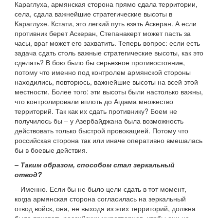
Караглуха, армянская сторона прямо сдала территории,
села, сдала важнейшие стратегические высоты в
Караглухе. Кстати, это легкий путь взять Аскеран. А если
противник берет Аскеран, Степанакерт может пасть за
часы, враг может его захватить. Теперь вопрос: если есть
задача сдать столь важные стратегические высоты, как это
сделать? В бою было бы серьезное противостояние,
потому что именно под контролем армянской стороны
находились, повторюсь, важнейшие высоты на всей этой
местности. Более того: эти высоты были настолько важны,
что контролировали вплоть до Агдама множество
территорий. Так как их сдать противнику? Боем не
получилось бы – у Азербайджана была возможность
действовать только быстрой провокацией. Потому что
российская сторона так или иначе оперативно вмешалась
бы в боевые действия.
– Таким образом, способом стал зеркальный
отвод?
– Именно. Если бы не было цели сдать в тот момент,
когда армянская сторона согласилась на зеркальный
отвод войск, она, не выходя из этих территорий, должна