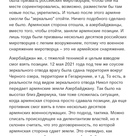
была призвать российских миротворцев, чтобы они на
месте сориентировались, возможно, разместили бы там
новые посты, укрепились. И только после этого армяне
смогли бы "зеркально" отойти. Ничего подобного сделано
не было. Армянская сторона отошла, а азербайджанцы,
вместо того, чтобы отойти, заняли армянские позиции. И
лишь тогда были призваны несколько десятков российских
миротворцев с легким вооружением, потому что военное
снаряжение миротворца – это не армейское снаряжение.
Азербайджан же, с тяжелой техникой и целым взводом
смог взять позиции. 12 мая 2021 года под тем же соусом
зеркального отвода врагу была сдана территория вокруг
Черного озера, территории в Гегаркунике, и т.д. То есть, в
реальности под видом зеркального отвода Никол просто
передает армянские земли Азербайджану. Так было на
высотах близ Джермука, там тоже сложилась ситуация,
когда армянская сторона просто сдавала позиции, да еще
противник смог взять в плен несколько десятков
армянских военнослужащих. Это подход, тактика. Можно
списать происходящее на дилентантизм властей, но я
склонен считать, что это договоренность, по которой
армянская сторона сдает земли. Это очевидно, как