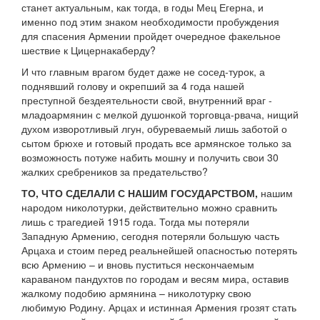
станет актуальным, как тогда, в годы Мец Егерна, и
именно под этим знаком необходимости пробуждения
для спасения Армении пройдет очередное факельное
шествие к Цицернакаберду?
И что главным врагом будет даже не сосед-турок, а
поднявший голову и окрепший за 4 года нашей
преступной бездеятельности свой, внутренний враг -
младоармянин с мелкой душонкой торговца-рвача, нищий
духом изворотливый лгун, обуреваемый лишь заботой о
сытом брюхе и готовый продать все армянское только за
возможность потуже набить мошну и получить свои 30
жалких сребреников за предательство?
ТО, ЧТО СДЕЛАЛИ С НАШИМ ГОСУДАРСТВОМ,
нашим
народом николотурки, действительно можно сравнить
лишь с трагедией 1915 года. Тогда мы потеряли
Западную Армению, сегодня потеряли большую часть
Арцаха и стоим перед реальнейшей опасностью потерять
всю Армению – и вновь пуститься нескончаемым
караваном пандухтов по городам и весям мира, оставив
жалкому подобию армянина – николотурку свою
любимую Родину. Арцах и истинная Армения грозят стать