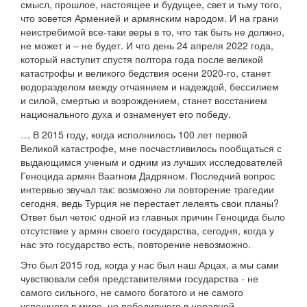
смысл, прошлое, настоящее и будущее, свет и тьму того,
что зовется Арменией и армянским народом. И на грани
неистребимой все-таки веры в то, что так быть не должно,
не может и – не будет. И что день 24 апреля 2022 года,
который наступит спустя полтора года после великой
катастрофы и великого бедствия осени 2020-го, станет
водоразделом между отчаянием и надеждой, бессилием
и силой, смертью и возрождением, станет восстанием
национального духа и ознаменует его победу.
… В 2015 году, когда исполнилось 100 лет первой
Великой катастрофе, мне посчастливилось пообщаться с
выдающимся ученым и одним из лучших исследователей
Геноцида армян Ваагном Дадряном. Последний вопрос
интервью звучал так: возможно ли повторение трагедии
сегодня, ведь Турция не перестает лелеять свои планы?
Ответ был четок: одной из главных причин Геноцида было
отсутствие у армян своего государства, сегодня, когда у
нас это государство есть, повторение невозможно.
Это был 2015 год, когда у нас был наш Арцах, а мы сами
чувствовали себя представителями государства - не
самого сильного, не самого богатого и не самого
успешного в мире, но победившего в неравной