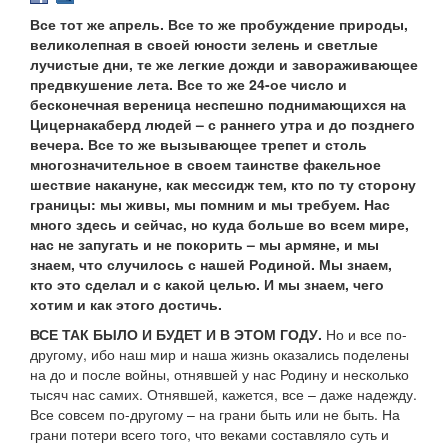
Все тот же апрель. Все то же пробуждение природы,
великолепная в своей юности зелень и светлые
лучистые дни, те же легкие дожди и завораживающее
предвкушение лета. Все то же 24-ое число и
бесконечная вереница неспешно поднимающихся на
Цицернакаберд людей – с раннего утра и до позднего
вечера. Все то же вызывающее трепет и столь
многозначительное в своем таинстве факельное
шествие накануне, как мессидж тем, кто по ту сторону
границы: мы живы, мы помним и мы требуем. Нас
много здесь и сейчас, но куда больше во всем мире,
нас не запугать и не покорить – мы армяне, и мы
знаем, что случилось с нашей Родиной. Мы знаем,
кто это сделал и с какой целью. И мы знаем, чего
хотим и как этого достичь.
ВСЕ ТАК БЫЛО И БУДЕТ И В ЭТОМ ГОДУ.
Но и все по-
другому, ибо наш мир и наша жизнь оказались поделены
на до и после войны, отнявшей у нас Родину и несколько
тысяч нас самих. Отнявшей, кажется, все – даже надежду.
Все совсем по-другому – на грани быть или не быть. На
грани потери всего того, что веками составляло суть и