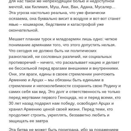
для нас такой же непреходящей болью и недоступной
мечтой, как Киликия, Муш, Ани, Ван, Адана, Мусалер...
Эта угроза настолько реальна, что уже физически
осязаема, она буквально висит в воздухе и вот-вот станет
явью – кошмаром, бедствием и катастрофой уже
окончательной.
Мешает планам турок и младоармян лишь одно: четкое
понимание армянами того, что этого допустить нельзя.
Что сегодня не должно быть ни политических
разногласий, ни сословных различий, ни социальных
противоречий – ничего, что раскалывает нацию и делает
ее бессильной перед врагами внешними и внутренними.
Они, эти враги, едины в своем стремлении уничтожить
Армению и Арцах – мы обязаны быть едиными в
стремлении и непоколебимости сохранить свою Родину и
самих себя как вид. Это долг и ответственность не только
перед жертвами первого Геноцида, но и перед всеми, кто
30 лет назад подарил нам победу, освободил Арцах и
хранил Армению ценой своей жизни. Перед теми, кто
продолжит строить, укреплять, беззаветно любить и
защищать ее завтра
Эта битва не может быть проиграна, ибо за поражением