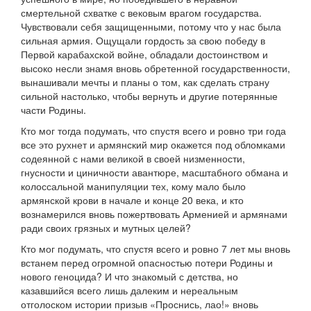
смертельной схватке с вековым врагом государства.
Чувствовали себя защищенными, потому что у нас была
сильная армия. Ощущали гордость за свою победу в
Первой карабахской войне, обладали достоинством и
высоко несли знамя вновь обретенной государственности,
вынашивали мечты и планы о том, как сделать страну
сильной настолько, чтобы вернуть и другие потерянные
части Родины.
Кто мог тогда подумать, что спустя всего и ровно три года
все это рухнет и армянский мир окажется под обломками
содеянной с нами великой в своей низменности,
гнусности и циничности авантюре, масштабного обмана и
колоссальной манипуляции тех, кому мало было
армянской крови в начале и конце 20 века, и кто
вознамерился вновь пожертвовать Арменией и армянами
ради своих грязных и мутных целей?
Кто мог подумать, что спустя всего и ровно 7 лет мы вновь
встанем перед огромной опасностью потери Родины и
нового геноцида? И что знакомый с детства, но
казавшийся всего лишь далеким и нереальным
отголоском истории призыв «Проснись, лао!» вновь