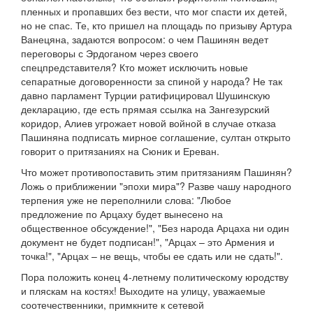
пленных и пропавших без вести, что мог спасти их детей,
но не спас. Те, кто пришел на площадь по призыву Артура
Ванецяна, задаются вопросом: о чем Пашинян ведет
переговоры с Эрдоганом через своего
спецпредставителя? Кто может исключить новые
сепаратные договоренности за спиной у народа? Не так
давно парламент Турции ратифицировал Шушинскую
декларацию, где есть прямая ссылка на Зангезурский
коридор, Алиев угрожает новой войной в случае отказа
Пашиняна подписать мирное соглашение, султан открыто
говорит о притязаниях на Сюник и Ереван.
Что может противопоставить этим притязаниям Пашинян?
Ложь о приближении "эпохи мира"? Разве чашу народного
терпения уже не переполнили слова: "Любое
предложение по Арцаху будет вынесено на
общественное обсуждение!", "Без народа Арцаха ни один
документ не будет подписан!", "Арцах – это Армения и
точка!", "Арцах – не вещь, чтобы ее сдать или не сдать!".
Пора положить конец 4-летнему политическому юродству
и пляскам на костях! Выходите на улицу, уважаемые
соотечественники, примкните к сетевой