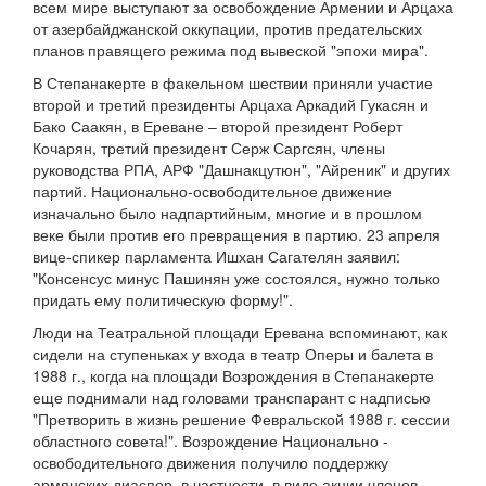
всем мире выступают за освобождение Армении и Арцаха
от азербайджанской оккупации, против предательских
планов правящего режима под вывеской "эпохи мира".
В Степанакерте в факельном шествии приняли участие
второй и третий президенты Арцаха Аркадий Гукасян и
Бако Саакян, в Ереване – второй президент Роберт
Кочарян, третий президент Серж Саргсян, члены
руководства РПА, АРФ "Дашнакцутюн", "Айреник" и других
партий. Национально-освободительное движение
изначально было надпартийным, многие и в прошлом
веке были против его превращения в партию. 23 апреля
вице-спикер парламента Ишхан Сагателян заявил:
"Консенсус минус Пашинян уже состоялся, нужно только
придать ему политическую форму!".
Люди на Театральной площади Еревана вспоминают, как
сидели на ступеньках у входа в театр Оперы и балета в
1988 г., когда на площади Возрождения в Степанакерте
еще поднимали над головами транспарант с надписью
"Претворить в жизнь решение Февральской 1988 г. сессии
областного совета!". Возрождение Национально -
освободительного движения получило поддержку
армянских диаспор, в частности, в виде акции членов