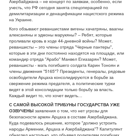
Азербайджана – не концерт по заявкам, особенно, если
учесть, что РФ сегодня занята спецоперацией по
демилитаризации и денацификации нацистского режима
на Украине.
Кого обзывают реваншистами вигены хачатряны, ваагны
алексаняны и эдмоны марукяны? – Ребят, которые
проливали кровь в ходе 44-дневной войны? Может,
реваншисты – это члены отряда "Черные пантеры",
которые в эти дни постоянно находятся на площади, или
командир отряда "Арабо" Манвел Егиазарян? Может,
реваншисты - мать погибшего солдата Карин Тоноян и
члены движения "5165"? Президенты, генералы, рядовые
освободители Арцаха консолидируются в борьбе за
свержение режима предателя, а политические турки
видят в этой консолидации только борьбу за власть.
Каждый видит то, что хочет видеть…
С САМОЙ ВЫСОКОЙ ТРИБУНЫ ГОСУДАРСТВА УЖЕ
ОЗВУЧЕНЫ
заявления о том, что нет угрозы для
безопасности армян Арцаха в составе Азербайджана.
Куда подевалось решение, которое "должно устроить
народы Армении, Арцаха и Азербайджана"? Капитулянт
обнаглел настолько, что объявил родителям погибших,