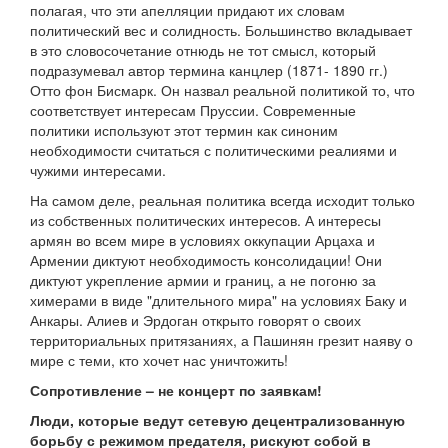
полагая, что эти апелляции придают их словам
политический вес и солидность. Большинство вкладывает
в это словосочетание отнюдь не тот смысл, который
подразумевал автор термина канцлер (1871- 1890 гг.)
Отто фон Бисмарк. Он назвал реальной политикой то, что
соответствует интересам Пруссии. Современные
политики используют этот термин как синоним
необходимости считаться с политическими реалиями и
чужими интересами.
На самом деле, реальная политика всегда исходит только
из собственных политических интересов. А интересы
армян во всем мире в условиях оккупации Арцаха и
Армении диктуют необходимость консолидации! Они
диктуют укрепление армии и границ, а не погоню за
химерами в виде "длительного мира" на условиях Баку и
Анкары. Алиев и Эрдоган открыто говорят о своих
территориальных притязаниях, а Пашинян грезит наяву о
мире с теми, кто хочет нас уничтожить!
Сопротивление – не концерт по заявкам!
Люди, которые ведут сетевую децентрализованную
борьбу с режимом предателя, рискуют собой в