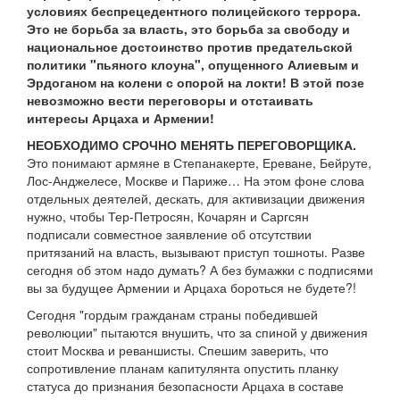
условиях беспрецедентного полицейского террора.
Это не борьба за власть, это борьба за свободу и
национальное достоинство против предательской
политики "пьяного клоуна", опущенного Алиевым и
Эрдоганом на колени с опорой на локти! В этой позе
невозможно вести переговоры и отстаивать
интересы Арцаха и Армении!
НЕОБХОДИМО СРОЧНО МЕНЯТЬ ПЕРЕГОВОРЩИКА.
Это понимают армяне в Степанакерте, Ереване, Бейруте,
Лос-Анджелесе, Москве и Париже… На этом фоне слова
отдельных деятелей, дескать, для активизации движения
нужно, чтобы Тер-Петросян, Кочарян и Саргсян
подписали совместное заявление об отсутствии
притязаний на власть, вызывают приступ тошноты. Разве
сегодня об этом надо думать? А без бумажки с подписями
вы за будущее Армении и Арцаха бороться не будете?!
Сегодня "гордым гражданам страны победившей
революции" пытаются внушить, что за спиной у движения
стоит Москва и реваншисты. Спешим заверить, что
сопротивление планам капитулянта опустить планку
статуса до признания безопасности Арцаха в составе