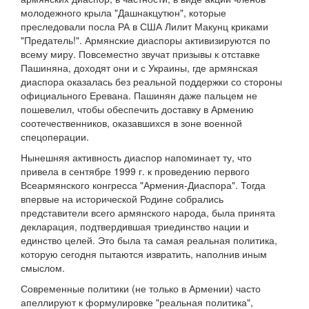
молодежного крыла "Дашнакцутюн", которые
преследовали посла РА в США Лилит Макунц криками
"Предатель!". Армянские диаспоры активизируются по
всему миру. Повсеместно звучат призывы к отставке
Пашиняна, доходят они и с Украины, где армянская
диаспора оказалась без реальной поддержки со стороны
официального Еревана. Пашинян даже пальцем не
пошевелил, чтобы обеспечить доставку в Армению
соотечественников, оказавшихся в зоне военной
спецоперации.
Нынешняя активность диаспор напоминает ту, что
привела в сентябре 1999 г. к проведению первого
Всеармянского конгресса "Армения-Диаспора". Тогда
впервые на исторической Родине собрались
представители всего армянского народа, была принята
декларация, подтвердившая триединство нации и
единство целей. Это была та самая реальная политика,
которую сегодня пытаются извратить, наполнив иным
смыслом.
Современные политики (не только в Армении) часто
апеллируют к формулировке "реальная политика",