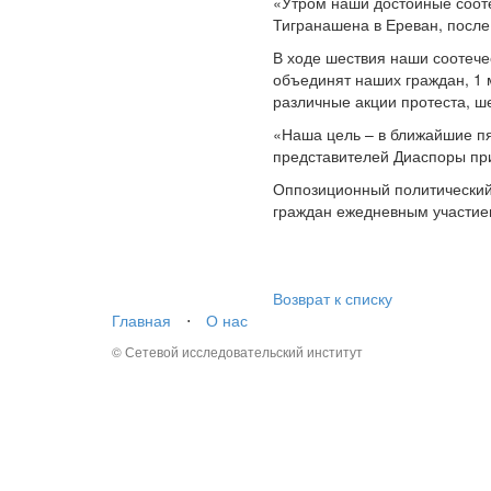
«Утром наши достойные сооте
Тигранашена в Ереван, после
В ходе шествия наши соотече
объединят наших граждан, 1 
различные акции протеста, ш
«Наша цель – в ближайшие пя
представителей Диаспоры при
Оппозиционный политический 
граждан ежедневным участием
Возврат к списку
Главная
⋅
О нас
© Сетевой исследовательский институт