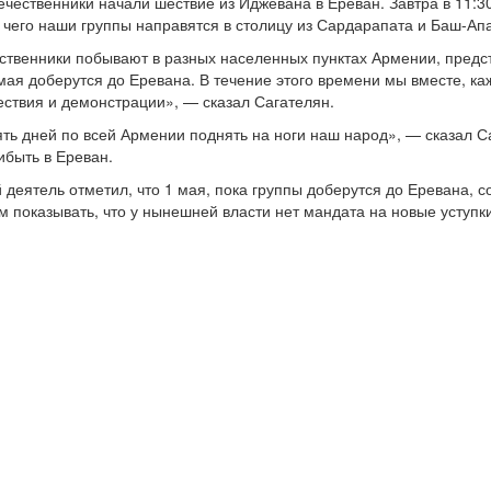
чественники начали шествие из Иджевана в Ереван. Завтра в 11:3
 чего наши группы направятся в столицу из Сардарапата и Баш-Ап
ственники побывают в разных населенных пунктах Армении, предс
мая доберутся до Еревана. В течение этого времени мы вместе, ка
ествия и демонстрации», — сказал Сагателян.
ть дней по всей Армении поднять на ноги наш народ», — сказал Са
быть в Ереван.
деятель отметил, что 1 мая, пока группы доберутся до Еревана, с
 показывать, что у нынешней власти нет мандата на новые уступки