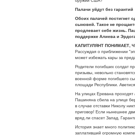
оружии США?
Палачи уйдут без гарантий
Обоих палачей постигнет о
сыновей. Такое не прощает
продлевает себе жизнь. Па
поддержке Алиева и Эрдога
КАПИТУЛЯНТ ПОНИМАЕТ, Ч
Рассуждая о приближении "эп
может избежать кары за пред
Родители погибших солдат пр
призывы, невольно становятс
военной форме погибшего сын
площади Республики. Аветися
На улицах Еревана проходят 
Пашиняна сбила на улице бер
в случае отставки Николу ник
приговор! Если нынешнее дви
вряд ли спасет Запад. Гаран
История знает много политик
заплативший огромную компен