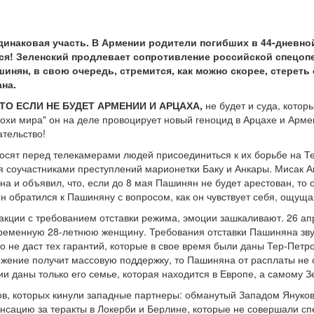
динаковая участь. В Армении родители погибших в 44-дневно
ся! Зеленский продлевает сопротивление российской спецопе
шинян, в свою очередь, стремится, как можно скорее, стереть
на.
ТО ЕСЛИ НЕ БУДЕТ АРМЕНИИ И АРЦАХА,
не будет и суда, котор
охи мира" он на деле провоцирует новый геноцид в Арцахе и Армен
ательство!
осят перед телекамерами людей присоединиться к их борьбе на Те
я соучастниками преступлений марионетки Баку и Анкары. Мисак 
а и объявил, что, если до 8 мая Пашинян не будет арестован, то
н обратился к Пашиняну с вопросом, как он чувствует себя, ощуща
акции с требованием отставки режима, эмоции зашкаливают. 26 а
еменную 28-летнюю женщину. Требования отставки Пашиняна звучат
то не даст тех гарантий, которые в свое время были даны Тер-Петро
жение получит массовую поддержку, то Пашиняна от расплаты не с
тии даны только его семье, которая находится в Европе, а самому
ов, которых кинули западные партнеры: обманутый Западом Януков
сацию за теракты в Локерби и Берлине, которые не совершали сп