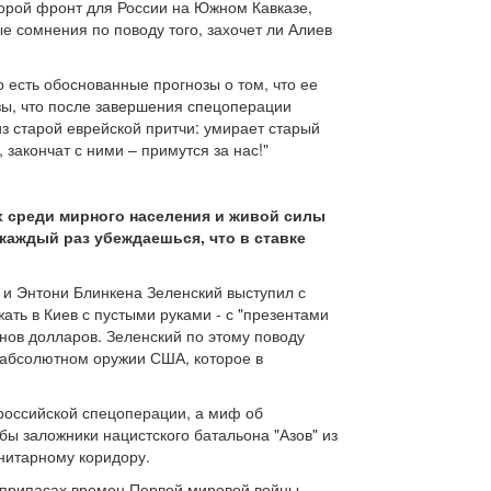
орой фронт для России на Южном Кавказе,
 сомнения по поводу того, захочет ли Алиев
о есть обоснованные прогнозы о том, что ее
озы, что после завершения спецоперации
з старой еврейской притчи: умирает старый
закончат с ними – примутся за нас!"
ях среди мирного населения и живой силы
 каждый раз убеждаешься, что в ставке
и Энтони Блинкена Зеленский выступил с
ать в Киев с пустыми руками - с "презентами
нов долларов. Зеленский по этому поводу
 абсолютном оружии США, которое в
 российской спецоперации, а миф об
ы заложники нацистского батальона "Азов" из
нитарному коридору.
оеприпасах времен Первой мировой войны.