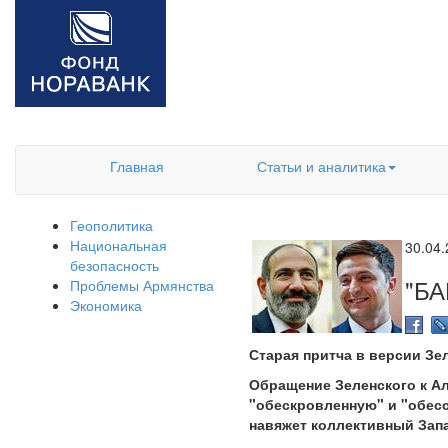
Главная
Статьи и аналитика
Геополитика
Национальная
30.04
безопасность
"Б
Проблемы Армянства
Экономика
Старая притча в версии Зе
Обращение Зеленского к Ал
"обескровленную" и "обесс
навяжет коллективный Запа