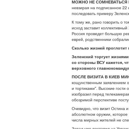
МОЖНО НЕ СОМНЕВАТЬСЯ В
невзирая на подписанное 22 
последовать примеру Зеленск
К тому же, рано говорить о т
исход заставит коллективный
Россия проведет большую рев
еврей, родственники собралис
Сколько жизней проглотит
Зеленский торгует жизнями
со стороны ВСУ кажется, чт
верховного главнокоманду
ПОСЛЕ ВИЗИТА В КИЕВ МИ
кощунственным заявлением о 
и тортиками". Высокие гости
изобразил перед телекамерам
обозримой перспективе посту
Очевидно, что визит Остина 
абсолютном оружии, которое 
числа мирных жителей не спе
Запад уже поставил на Украи