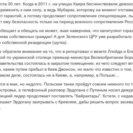
та 30 лет. Когда в 2011 г. на улицах Каира бесчинствовали демон
именять к ним силу, а ведь Мубарак, которому на момент отставки
нет гарантий, а потому продолжает сопротивление спецоперации, п
 ему безопасность только на период военного сопротивления Рос
бещает и обещать не может, зная наверняка, что капитулянт гораз
нева собственных граждан! А для Зеленского ЦРУ уже разработало 
е собственной резиденции (шутка).
е обратили внимание на то, что в репортажах о визите Ллойда и Бл
кой по украинской столице премьер-министра Великобритании Бори
авительства состоялась в закрытом помещении, из чего следуют 
, каким путем прибыл в Киев Джонсон, но мало что известно о том,
самом деле, состоялась не в Киеве, а, например, в Польше…
ся в мае, но недолго. Польские танки пройдут совсем немного по 
стровье, а телефонный разговор Эрдогана с Путиным носил дежур
рецкий лидер продолжает поставлять "байрактары". Кстати, с неда
мешает Эрдогану заигрывать с Кремлем, дабы решить вопрос засевш
…