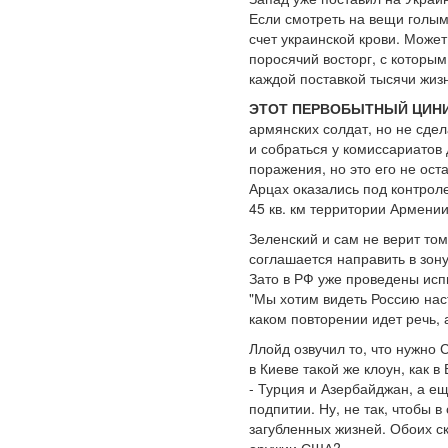
Если смотреть на вещи голым
счет украинской крови. Может
поросячий восторг, с которым
каждой поставкой тысячи жиз
ЭТОТ ПЕРВОБЫТНЫЙ ЦИН
армянских солдат, но не сдел
и собраться у комиссариатов
поражения, но это его не ос
Арцах оказались под контрол
45 кв. км территории Армении
Зеленский и сам не верит то
соглашается направить в зону
Зато в РФ уже проведены испы
"Мы хотим видеть Россию наст
каком повторении идет речь, а
Ллойд озвучил то, что нужно 
в Киеве такой же клоун, как 
- Турция и Азербайджан, а е
подпитии. Ну, не так, чтобы в
загубленных жизней. Обоих с