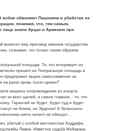
й войне обвиняют Пашиняна в убийстве их
рации, понимая, что, тем самым,
 с лица земли Арцах и Армению при
ый вынесет ему приговор именем государства.
ии, сознавая, что только таким образом
атральной площади. Те, кто игнорирует их
Аветисян пришел на Театральную площадь в
 он предпримет акцию самосожжения на
я на руках кровь тысяч армян?
преля машина сопровождения из эскорта
 из всех щелей, а самое главное, - то, что
сяну. Гарантий не будет, будет суд и будет
пасут ни Алиев, ни Эрдоган! А Зеленского
 Зеленскому никто ничего не обещал…
ич, убитый с особой жестокостью Каддафи,
ецслужбы Ливии. Известна судьба Мубарака,