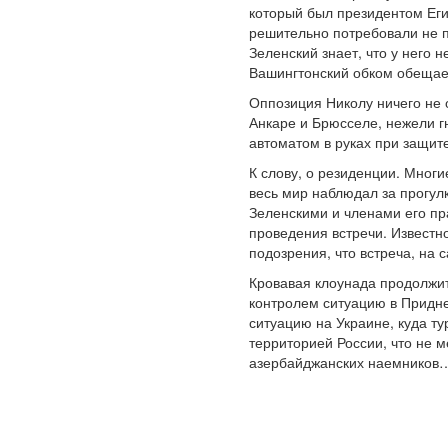
который был президентом Егип
решительно потребовали не пр
Зеленский знает, что у него 
Вашингтонский обком обещает
Оппозиция Николу ничего не о
Анкаре и Брюсселе, нежели г
автоматом в руках при защит
К слову, о резиденции. Многи
весь мир наблюдал за прогул
Зеленскими и членами его пр
проведения встречи. Известно
подозрения, что встреча, на 
Кровавая клоунада продолжит
контролем ситуацию в Придне
ситуацию на Украине, куда ту
территорией России, что не 
азербайджанских наемников