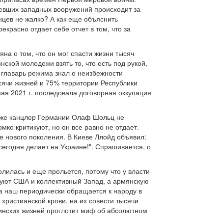
ревших западных вооружений происходит за
инцев не жалко? А как еще объяснить
екрасно отдает себе отчет в том, что за
а о том, что он мог спасти жизни тысяч
нской молодежи взять то, что есть под рукой,
, главарь режима знал о неизбежности
ысячи жизней и 75% территории Республики
мая 2021 г. последовала договорная оккупация
даже канцлер Германии Олаф Шольц не
мко критикуют, но он все равно не отдает.
е нового поколения. В Киеве Ллойд объявил:
сегодня делает на Украине!". Спрашивается, о
лилась и еще прольется, потому что у власти
льзуют США и коллективный Запад, а армянскую
 а наш периодически обращается к народу в
в христианской крови, на их совести тысячи
раинских жизней проглотит миф об абсолютном