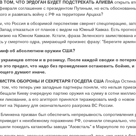
 ТОМ, ЧТО ЭРДОГАН БУДЕТ ПОДСТРЕКАТЬ АЛИЕВА
открыть вт
февраля соглашение с президентом Путиным, но есть обоснованные
ого и развязать войну с РФ на территории Арцаха?
ом, что Россия в обозримой перспективе свернет спецоперацию, зат
 Запад отказаться от планов с видом на Южный Кавказ. Есть прогн
изию на Южном Кавказе. Кстати, фраза Зеленского заимствована и
ь у смертного одра, умирающий произнес фразу: "Берегите армян, 
 миф об абсолютном оружии США?
 украинцев оптом и в розницу. После каждой сводки о потер
о это предел, что надо без промедления остановить бойню, и
ющего думают иначе.
НИСТРА ОБОРОНЫ И СЕКРЕТАРЯ ГОСДЕПА США
Ллойда Остина 
том, что теперь уже западные партнеры поняли, что нельзя приезж
 обещали Киеву очередную партию оружия на сумму в сотни миллио
и ликование, а его агитпроп принялся тиражировать миф о новом
пит на Украину для окончательного разгрома ВС России.
и Блинкена призван был обеспечить непрерывность сопротивления
приведет к неизбежному поражению РФ, сочинили специально, чтоб
шили покидать катакомбы завода "Азовсталь" в Мариуполе по гума
ну почти весь арсенал устаревших вооружений, речь уже идет о б