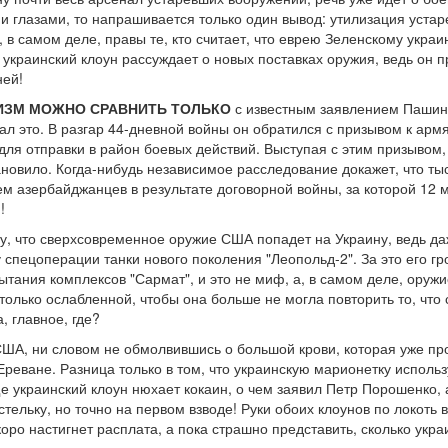
и глазами, то напрашивается только один вывод: утилизация уста
, в самом деле, правы те, кто считает, что еврею Зеленскому укра
 украинский клоун рассуждает о новых поставках оружия, ведь он пр
ней!
ИЗМ МОЖНО СРАВНИТЬ ТОЛЬКО
с известным заявлением Пашинян
ал это. В разгар 44-дневной войны он обратился с призывом к армя
 для отправки в район боевых действий. Выступая с этим призывом
тановило. Когда-нибудь независимое расследование докажет, что т
ем азербайджанцев в результате договорной войны, за которой 12 
!
му, что сверхсовременное оружие США попадет на Украину, ведь 
 спецоперации танки нового поколения "Леопольд-2". За это его гро
тания комплексов "Сармат", и это не миф, а, в самом деле, оружи
олько ослабленной, чтобы она больше не могла повторить то, что 
, главное, где?
США, ни словом не обмолвившись о большой крови, которая уже про
в Ереване. Разница только в том, что украинскую марионетку испо
ще украинский клоун нюхает кокаин, о чем заявил Петр Порошенко,
 стельку, но точно на первом взводе! Руки обоих клоунов по локоть 
коро настигнет расплата, а пока страшно представить, сколько ук