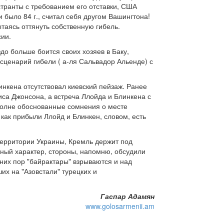
странты с требованием его отставки, США
 было 84 г., считал себя другом Вашингтона!
ытаясь оттянуть собственную гибель.
сии.
до больше боится своих хозяев в Баку,
сценарий гибели ( а-ля Сальвадор Альенде) с
инкена отсутствовал киевский пейзаж. Ранее
са Джонсона, а встреча Ллойда и Блинкена с
вполне обоснованные сомнения о месте
 как прибыли Ллойд и Блинкен, словом, есть
территории Украины, Кремль держит под
ный характер, стороны, напомню, обсудили
вних пор "байрактары" взрываются и над
их на "Азовстали" турецких и
Гаспар Адамян
www.golosarmenii.am