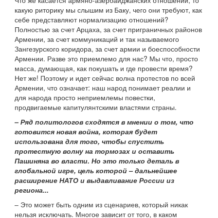
Что же касается армяно-азербайджанских отношений, то
какую риторику мы слышим из Баку, чего они требуют, как
себе представляют нормализацию отношений?
Полностью за счет Арцаха, за счет приграничных районов
Армении, за счет коммуникаций и так называемого
Зангезурского коридора, за счет армии и боеспособности
Армении. Разве это приемлемо для нас? Мы что, просто
масса, думающая, как покушать и где провести время?
Нет же! Поэтому и идет сейчас волна протестов по всей
Армении, что означает: наш народ понимает реалии и
для народа просто неприемлемы повестки,
продвигаемые капитулянтскими властями страны.
– Ряд политологов сходятся в мнении о том, что
готовится новая война, которая будет
использована для того, чтобы спустить
протестную волну на тормозах и оставить
Пашиняна во власти. Но это только деталь в
глобальной игре, цель которой – дальнейшее
расширение НАТО и выдавливание России из
региона...
– Это может быть одним из сценариев, который никак
нельзя исключать. Многое зависит от того, в каком