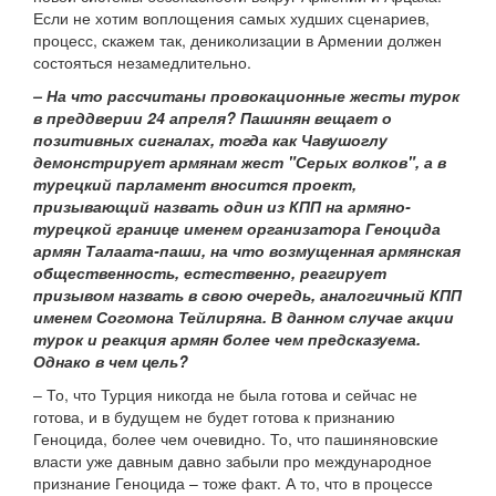
Если не хотим воплощения самых худших сценариев,
процесс, скажем так, дениколизации в Армении должен
состояться незамедлительно.
– На что рассчитаны провокационные жесты турок
в преддверии 24 апреля? Пашинян вещает о
позитивных сигналах, тогда как Чавушоглу
демонстрирует армянам жест "Серых волков", а в
турецкий парламент вносится проект,
призывающий назвать один из КПП на армяно-
турецкой границе именем организатора Геноцида
армян Талаата-паши, на что возмущенная армянская
общественность, естественно, реагирует
призывом назвать в свою очередь, аналогичный КПП
именем Согомона Тейлиряна. В данном случае акции
турок и реакция армян более чем предсказуема.
Однако в чем цель?
– То, что Турция никогда не была готова и сейчас не
готова, и в будущем не будет готова к признанию
Геноцида, более чем очевидно. То, что пашиняновские
власти уже давным давно забыли про международное
признание Геноцида – тоже факт. А то, что в процессе