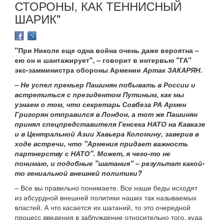
СТОРОНЫ, КАК ТЕННИСНЫЙ
ШАРИК"
"При Николе еще одна война очень даже вероятна –
ею он и шантажирует", – говорит в интервью "ГА"
экс-замминистра обороны Армении
Артак ЗАКАРЯН
.
– Не успел премьер Пашинян побывать в России и
встретиться с президентом Путиным, как мы
узнаем о том, что секретарь Совбеза РА Армен
Григорян отправился в Лондон, а тот же Пашинян
принял спецпредставителя Генсека НАТО на Кавказе
и в Центральной Азии Хавьера Коломину, заверив в
ходе встречи, что "Армения придает важность
партнерству с НАТО". Может, я чего-то не
понимаю, и подобные "шатания" – результат какой-
то гениальной внешней политики?
– Все вы правильно понимаете. Все наши беды исходят
из абсурдной внешней политики наших так называемых
властей. А что касается их шатаний, то это очередной
процесс введения в заблуждение относительно того, куда