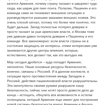
катится Армения, почему страну таскают и швыряют туда-
сюда, как шарик для пинг-понга. Полагаю, Пашинян и его
команда сами не понимают внешнюю ситуацию и
руководствуются разными заказами внешних хозяев. Это
очень плохой сигнал, потому что более чем понятно, что
будет дальше. Запад полностью потерял доверие и
просто таскает за уши армянские власти, и Москва тоже
уже давным-давно потеряла доверие к Пашиняну и его
команде. Все закономерно: если власти страны не в
состоянии защищать ее интересы, этими интересами уже
занимаются другие центры влияния, которые,
естественно, все делают так, как это выгодно им.
Мир сегодня дробится – куда попадет Армения,
непонятно. Наши основные ресурсы безопасности,
конечно, связаны с Россией. И в данном контексте, в
ситуации ярого противостояния между Западом и
Россией, действия пашиняновской власти разрушительны.
Эти капитулянты своими руками разрушили нашу
безопасность, сейчас они хотят просто довести дело до
конца – истощить, обнулить все возможности и остатки
потенциала, который Армения еще имеет для построения
новой системы безопасности вокруг Армении и Арцаха.