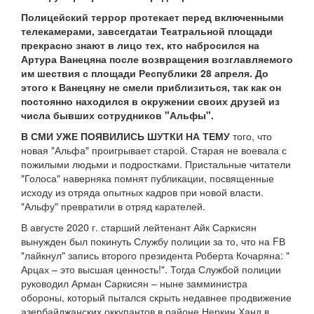
Полицейский террор протекает перед включенными
телекамерами, завсегдатаи Театральной площади
прекрасно знают в лицо тех, кто набросился на
Артура Ванецяна после возвращения возглавляемого
им шествия с площади Республики 28 апреля. До
этого к Ванецяну не смели приблизиться, так как он
постоянно находился в окружении своих друзей из
числа бывших сотрудников "Альфы".
В СМИ УЖЕ ПОЯВИЛИСЬ ШУТКИ НА ТЕМУ
того, что
новая "Альфа" проигрывает старой. Старая не воевала с
пожилыми людьми и подростками. Пристальные читатели
"Голоса" наверняка помнят публикации, посвященные
исходу из отряда опытных кадров при новой власти.
"Альфу" превратили в отряд карателей.
В августе 2020 г. старший лейтенант Айк Саркисян
вынужден был покинуть Службу полиции за то, что на FВ
"лайкнул" запись второго президента Роберта Кочаряна: "
Арцах – это высшая ценность!". Тогда Службой полиции
руководил Арман Саркисян – ныне замминистра
обороны, который пытался скрыть недавнее продвижение
азербайджанских оккупантов в районе Неркин Ханд в