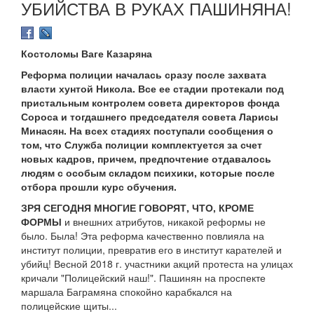
УБИЙСТВА В РУКАХ ПАШИНЯНА!
Костоломы Ваге Казаряна
Реформа полиции началась сразу после захвата
власти хунтой Никола. Все ее стадии протекали под
пристальным контролем совета директоров фонда
Сороса и тогдашнего председателя совета Ларисы
Минасян. На всех стадиях поступали сообщения о
том, что Служба полиции комплектуется за счет
новых кадров, причем, предпочтение отдавалось
людям с особым складом психики, которые после
отбора прошли курс обучения.
ЗРЯ СЕГОДНЯ МНОГИЕ ГОВОРЯТ, ЧТО, КРОМЕ
ФОРМЫ
и внешних атрибутов, никакой реформы не
было. Была! Эта реформа качественно повлияла на
институт полиции, превратив его в институт карателей и
убийц! Весной 2018 г. участники акций протеста на улицах
кричали "Полицейский наш!". Пашинян на проспекте
маршала Баграмяна спокойно карабкался на
полицейские щиты...