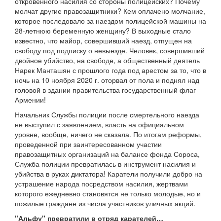
откровенного насилия со стороны полицейских? Почему
молчат другие правозащитники? Кем оплачено молчание,
которое последовало за наездом полицейской машины на
28-летнюю беременную женщину? В выходные стало
известно, что майор, совершивший наезд, отпущен на
свободу под подписку о невыезде. Человек, совершивший
двойное убийство, на свободе, а общественный деятель
Нарек Манташян с прошлого года под арестом за то, что в
ночь на 10 ноября 2020 г. оторвал от пола и поднял над
головой в здании правительства государственный флаг
Армении!
Начальник Службы полиции после смертельного наезда
не выступил с заявлением, власть на официальном
уровне, вообще, ничего не сказала. По итогам реформы,
проведенной при заинтересованном участии
правозащитных организаций на балансе фонда Сороса,
Служба полиции превратилась в инструмент насилия и
убийства в руках диктатора! Каратели получили добро на
устрашение народа посредством насилия, жертвами
которого ежедневно становятся не только молодые, но и
пожилые граждане из числа участников уличных акций.
"Альфу" превратили в отряд карателей…