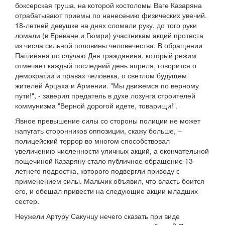
боксерская груша, на которой костоломы Ваге Казаряна
отрабатывают приемы по нанесению физических увечий.
18-летней девушке на днях сломали руку, до того руки
ломали (в Ереване и Гюмри) участникам акций протеста
из числа сильной половины человечества. В обращении
Пашиняна по случаю Дня гражданина, который режим
отмечает каждый последний день апреля, говорится о
демократии и правах человека, о светлом будущем
жителей Арцаха и Армении. "Мы движемся по верному
пути!", - заверил предатель в духе лозунга строителей
коммунизма "Верной дорогой идете, товарищи!".
Явное превышение силы со стороны полиции не может
напугать сторонников оппозиции, скажу больше, –
полицейский террор во многом способствовал
увеличению численности уличных акций, а окончательной
пощечиной Казаряну стало публичное обращение 13-
летнего подростка, которого подвергли приводу с
применением силы. Мальчик объявил, что власть боится
его, и обещал привести на следующие акции младших
сестер.
Неужели Артуру Сакунцу нечего сказать при виде