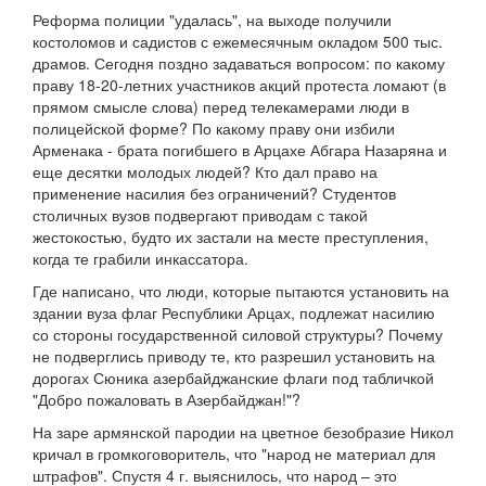
Реформа полиции "удалась", на выходе получили
костоломов и садистов с ежемесячным окладом 500 тыс.
драмов. Сегодня поздно задаваться вопросом: по какому
праву 18-20-летних участников акций протеста ломают (в
прямом смысле слова) перед телекамерами люди в
полицейской форме? По какому праву они избили
Арменака - брата погибшего в Арцахе Абгара Назаряна и
еще десятки молодых людей? Кто дал право на
применение насилия без ограничений? Студентов
столичных вузов подвергают приводам с такой
жестокостью, будто их застали на месте преступления,
когда те грабили инкассатора.
Где написано, что люди, которые пытаются установить на
здании вуза флаг Республики Арцах, подлежат насилию
со стороны государственной силовой структуры? Почему
не подверглись приводу те, кто разрешил установить на
дорогах Сюника азербайджанские флаги под табличкой
"Добро пожаловать в Азербайджан!"?
На заре армянской пародии на цветное безобразие Никол
кричал в громкоговоритель, что "народ не материал для
штрафов". Спустя 4 г. выяснилось, что народ – это