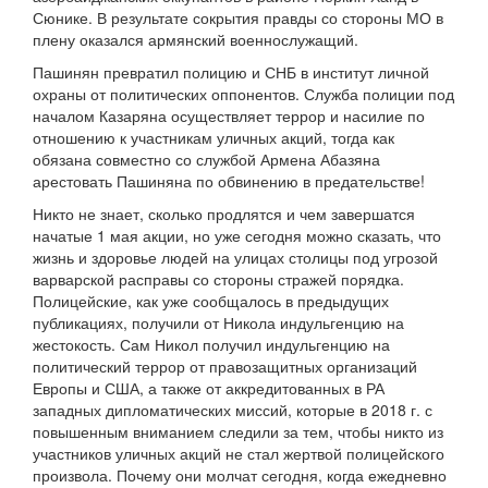
Сюнике. В результате сокрытия правды со стороны МО в
плену оказался армянский военнослужащий.
Пашинян превратил полицию и СНБ в институт личной
охраны от политических оппонентов. Служба полиции под
началом Казаряна осуществляет террор и насилие по
отношению к участникам уличных акций, тогда как
обязана совместно со службой Армена Абазяна
арестовать Пашиняна по обвинению в предательстве!
Никто не знает, сколько продлятся и чем завершатся
начатые 1 мая акции, но уже сегодня можно сказать, что
жизнь и здоровье людей на улицах столицы под угрозой
варварской расправы со стороны стражей порядка.
Полицейские, как уже сообщалось в предыдущих
публикациях, получили от Никола индульгенцию на
жестокость. Сам Никол получил индульгенцию на
политический террор от правозащитных организаций
Европы и США, а также от аккредитованных в РА
западных дипломатических миссий, которые в 2018 г. с
повышенным вниманием следили за тем, чтобы никто из
участников уличных акций не стал жертвой полицейского
произвола. Почему они молчат сегодня, когда ежедневно