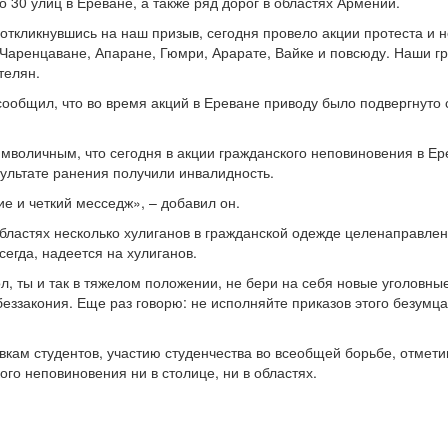
 30 улиц в Ереване, а также ряд дорог в областях Армении.
откликнувшись на наш призыв, сегодня провело акции протеста и 
 Чаренцаване, Апаране, Гюмри, Арарате, Вайке и повсюду. Наши г
телян.
сообщил, что во время акций в Ереване приводу было подвергнуто 
мволичным, что сегодня в акции гражданского неповиновения в Ере
зультате ранения получили инвалидность.
е и четкий месседж», – добавил он.
областях несколько хулиганов в гражданской одежде целенаправлен
сегда, надеется на хулиганов.
, ты и так в тяжелом положении, не бери на себя новые уголовны
еззакония. Еще раз говорю: не исполняйте приказов этого безумца,
овкам студентов, участию студенчества во всеобщей борьбе, отмет
ого неповиновения ни в столице, ни в областях.