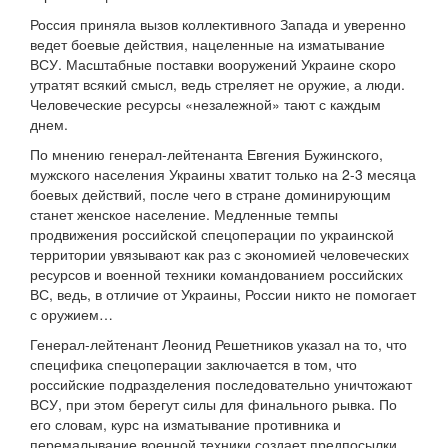
Россия приняла вызов коллективного Запада и уверенно
ведет боевые действия, нацеленные на изматывание
ВСУ. Масштабные поставки вооружений Украине скоро
утратят всякий смысл, ведь стреляет не оружие, а люди.
Человеческие ресурсы «незалежной» тают с каждым
днем.
По мнению генерал-лейтенанта Евгения Бужинского,
мужского населения Украины хватит только на 2-3 месяца
боевых действий, после чего в стране доминирующим
станет женское население. Медленные темпы
продвижения российской спецоперации по украинской
территории увязывают как раз с экономией человеческих
ресурсов и военной техники командованием российских
ВС, ведь, в отличие от Украины, России никто не помогает
с оружием…
Генерал-лейтенант Леонид Решетников указал на то, что
специфика спецоперации заключается в том, что
российские подразделения последовательно уничтожают
ВСУ, при этом берегут силы для финального рывка. По
его словам, курс на изматывание противника и
перемалывание военной техники создает предпосылки