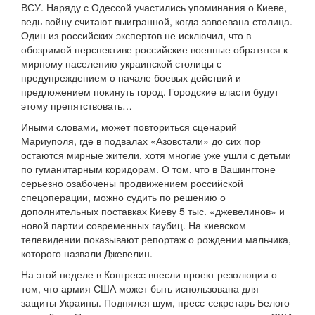
ВСУ. Наряду с Одессой участились упоминания о Киеве,
ведь войну считают выигранной, когда завоевана столица.
Один из российских экспертов не исключил, что в
обозримой перспективе российские военные обратятся к
мирному населению украинской столицы с
предупреждением о начале боевых действий и
предложением покинуть город. Городские власти будут
этому препятствовать…
Иными словами, может повториться сценарий
Мариуполя, где в подвалах «Азовстали» до сих пор
остаются мирные жители, хотя многие уже ушли с детьми
по гуманитарным коридорам. О том, что в Вашингтоне
серьезно озабочены продвижением российской
спецоперации, можно судить по решению о
дополнительных поставках Киеву 5 тыс. «джевелинов» и
новой партии современных гаубиц. На киевском
телевидении показывают репортаж о рождении мальчика,
которого назвали Джевелин.
На этой неделе в Конгресс внесли проект резолюции о
том, что армия США может быть использована для
защиты Украины. Поднялся шум, пресс-секретарь Белого