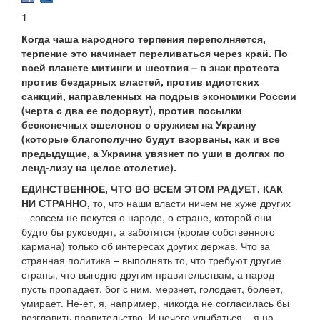
1
Когда чаша народного терпения переполняется,
терпение это начинает переливаться через край. По
всей планете митинги и шествия – в знак протеста
против бездарных властей, против идиотских
санкций, направленных на подрыв экономики России
(черта с два ее подорвут), против посылки
бесконечных эшелонов с оружием на Украину
(которые благополучно будут взорваны, как и все
предыдущие, а Украина увязнет по уши в долгах по
ленд-лизу на целое столетие).
ЕДИНСТВЕННОЕ, ЧТО ВО ВСЕМ ЭТОМ РАДУЕТ, КАК
НИ СТРАННО,
то, что наши власти ничем не хуже других
– совсем не пекутся о народе, о стране, которой они
будто бы руководят, а заботятся (кроме собственного
кармана) только об интересах других держав. Что за
странная политика – выполнять то, что требуют другие
страны, что выгодно другим правительствам, а народ
пусть пропадает, бог с ним, мерзнет, голодает, болеет,
умирает. Не-ет, я, например, никогда не согласилась бы
возглавить правительство. И нечего улыбаться – я на