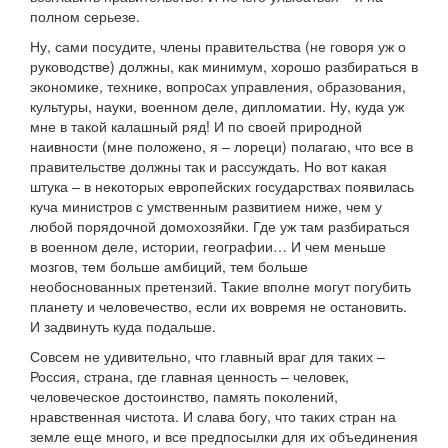
полном серьезе.
Ну, сами посудите, члены правительства (не говоря уж о
руководстве) должны, как минимум, хорошо разбираться в
экономике, технике, вопроcах управления, образования,
культуры, науки, военном деле, дипломатии. Ну, куда уж
мне в такой калашный ряд! И по своей природной
наивности (мне положено, я – лореци) полагаю, что все в
правительстве должны так и рассуждать. Но вот какая
штука – в некоторых европейских государствах появилась
куча министров с умственным развитием ниже, чем у
любой порядочной домохозяйки. Где уж там разбираться
в военном деле, истории, географии… И чем меньше
мозгов, тем больше амбиций, тем больше
необоснованных претензий. Такие вполне могут погубить
планету и человечество, если их вовремя не остановить.
И задвинуть куда подальше.
Совсем не удивительно, что главный враг для таких –
Россия, страна, где главная ценность – человек,
человеческое достоинство, память поколений,
нравственная чистота. И слава богу, что таких стран на
земле еще много, и все предпосылки для их объединения