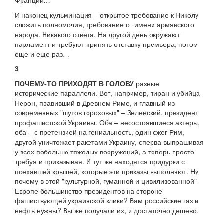
Франции…
И наконец кульминация – открытое требование к Николу
сложить полномочия, требование от имени армянского
народа. Никакого ответа. На другой день окружают
парламент и требуют принять отставку премьера, потом
еще и еще раз…
3
ПОЧЕМУ-ТО ПРИХОДЯТ В ГОЛОВУ
разные
исторические параллели. Вот, например, тиран и убийца
Нерон, правивший в Древнем Риме, и главный из
современных "шутов гороховых" – Зеленский, президент
профашистской Украины. Оба – несостоявшиеся актеры,
оба – с претензией на гениальность, один сжег Рим,
другой уничтожает ракетами Украину, сперва выпрашивая
у всех побольше тяжелых вооружений, а теперь просто
требуя и приказывая. И тут же находятся придурки с
поехавшей крышей, которые эти приказы выполняют. Ну
почему в этой "культурной, гуманной и цивилизованной"
Европе большинство президентов на стороне
фашиствующей украинской клики? Вам российские газ и
нефть нужны? Вы же получали их, и достаточно дешево.