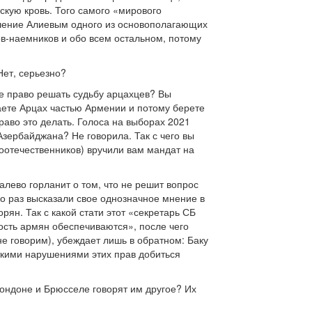
кую кровь. Того самого «мирового
ушение Алиевым одного из основополагающих
в-наемников и обо всем остальном, потому
Нет, серьезно?
е право решать судьбу арцахцев? Вы
ете Арцах частью Армении и потому берете
раво это делать. Голоса на выборах 2021
Азербайджана? Не говорила. Так с чего вы
соотечественников) вручили вам мандат на
алево горланит о том, что не решит вопрос
о раз высказали свое однозначное мнение в
рян. Так с какой стати этот «секретарь СБ
ность армян обеспечиваются», после чего
не говорим), убеждает лишь в обратном: Баку
сткими нарушениями этих прав добиться
 Лондоне и Брюсселе говорят им другое? Их