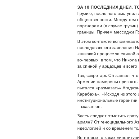
ЗА 10 ПОСЛЕДНИХ ДНЕЙ, Т
Грузию, после чего выступил
общественности. Между тем е
партнерами (в случае грузин
границы. Причем мессиджи Гр
В этом контексте вспоминает
последовавшего заявления На
«никакой процесс за спиной а
во-первых, в том, что Никола
за спиной у арцахцев и всег
Так, секретарь СБ заявил, ч
Армении намерены признать А
пытался «размазать» Агаджан
Карабаха». «Исходя из этого 
институциональные гарантии 
– сказал он.
Здесь следует отметить сразу
армян? От геноцидального А
идеологией и со временем то
Во-вторых, о каких «институ