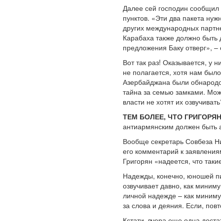
Далее сей господин сообщил 
пунктов. «Эти два пакета нуж
других международных партне
Карабаха также должно быть
предложения Баку отверг», – 
Вот так раз! Оказывается, у 
не полагается, хотя нам был
Азербайджана были обнародова
тайна за семью замками. Мож
власти не хотят их озвучивать
ТЕМ БОЛЕЕ, ЧТО ГРИГОРЯ
антиармянским должен быть а
Вообще секретарь Совбеза Ни
его комментарий к заявления
Григорян «надеется, что так
Надежды, конечно, юношей пи
озвучивает давно, как миниму
личной надежде – как миниму
за слова и деяния. Если, повт
Кстати, вчера еще одна дост