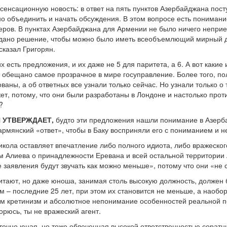
сенсационную новость: в ответ на пять пунктов Азербайджана пос
но объединить и начать обсуждения. В этом вопросе есть понимани
ров. В пунктах Азербайджана для Армении не было ничего неприе
 дано решение, чтобы можно было иметь всеобъемлющий мирный до
сказал Григорян.
них есть предложения, и их даже не 5 для паритета, а 6. А вот как
о обещано самое прозрачное в мире госуправление. Более того, 
ны, а об ответных все узнали только сейчас. Но узнали только о 
ет, потому, что они были разработаны в Лондоне и настолько прот
?
Н УТВЕРЖДАЕТ,
будто эти предложения нашли понимание в Азерба
рмянский «ответ», чтобы в Баку восприняли его с пониманием и не
кола оставляет впечатление либо полного идиота, либо вражеског
м Алиева о принадлежности Еревана и всей остальной территории
ие заявления будут звучать как можно меньше», потому что они «н
тают, но даже юноша, занимая столь высокую должность, должен б
м – последние 25 лет, при этом их становится не меньше, а наобор
м кретинизм и абсолютное непонимание особенностей реальной по
орюсь, ты не вражеский агент.
аточно юная, но тоже облеченная высокой ответственностью сорат