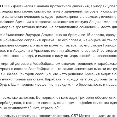
О ЕСТЬ
фактически с начала протестного движения, Григорян успе
 с рядом достаточно симптоматичных заявлений, которые, к сожале
го заявления очевидно следует рассматривать в рамках уточненной
) позиции Армении в вопросах, касающихся статуса Арцаха, мирног
игоряна достаточно четкие, не оставляющие сомнений и места д
ся объяснение Эдуарда Агаджаняна на брифинге 15 апреля, сразу
ционального собрания Арцаха. По его словам, «в Арцахе не так 
рцахцев осуществляться не может». Так вот, то, что сказал Григор
 все, и в Арцахе, и в Армении, поняли абсолютно верно. И во-втор
о армянского народа, и именно в силу антиармянской направленнос
то мирный договор с Азербайджаном означает решение и карабахско
рцах в составе Азербайджана – то самое «снижение планки статус
ян. Далее Григорян сообщил, что «это решение Армения видит в 
и нужно принимать статус Карабаха, и исходя из этого должны быть
будут. Если придем к решению и увидим, что безопасность и прав
 несколько аспектов. Во-первых, от кого ждет Григорян обеспечен
зербайджана, в котором воинствующая армянофобия является еди
лько усиливается? Нет, серьезно?
циональных гарантиях» говорит секретарь СБ? Может, он ждет их о