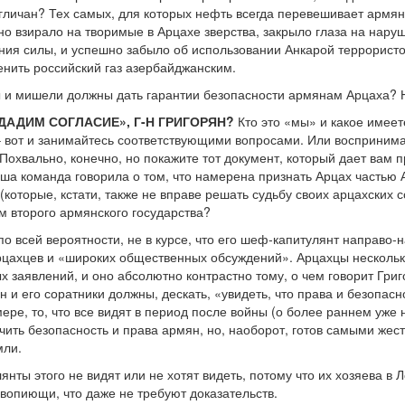
личан? Тех самых, для которых нефть всегда перевешивает армянс
но взирало на творимые в Арцахе зверства, закрыло глаза на нар
я силы, и успешно забыло об использовании Анкарой террористо
енить российский газ азербайджанским.
ы и мишели должны дать гарантии безопасности армянам Арцаха? 
ДАДИМ СОГЛАСИЕ», Г-Н ГРИГОРЯН?
Кто это «мы» и какое имеет
 вот и занимайтесь соответствующими вопросами. Или воспринима
Похвально, конечно, но покажите тот документ, который дает вам п
аша команда говорила о том, что намерена признать Арцах частью 
(которые, кстати, также не вправе решать судьбу своих арцахских 
 второго армянского государства?
по всей вероятности, не в курсе, что его шеф-капитулянт направо-н
рцахцев и «широких общественных обсуждений». Арцахцы нескольк
 заявлений, и оно абсолютно контрастно тому, о чем говорит Григо
н и его соратники должны, дескать, «увидеть, что права и безопас
ере, то, что все видят в период после войны (о более раннем уже 
чить безопасность и права армян, но, наоборот, готов самыми же
мли.
янты этого не видят или не хотят видеть, потому что их хозяева в
вопиющи, что даже не требуют доказательств.