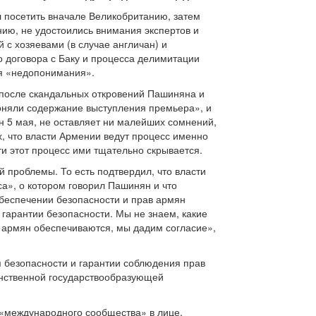
л посетить вначале Великобританию, затем
нию, не удостоились внимания экспертов и
 с хозяевами (в случае англичан) и
о договора с Баку и процесса делимитации
ля «недопонимания».
 после скандальных откровений Пашиняна и
поняли содержание выступления премьера», и
ян 5 мая, не оставляет ни малейших сомнений,
ых, что власти Армении ведут процесс именно
ти этот процесс ими тщательно скрывается.
й проблемы. То есть подтвердил, что власти
а», о котором говорил Пашинян и что
обеспечении безопасности и прав армян
 гарантии безопасности. Мы не знаем, какие
а армян обеспечиваются, мы дадим согласие»,
ия безопасности и гарантии соблюдения прав
нственной государствообразующей
т «международного сообщества» в лице,