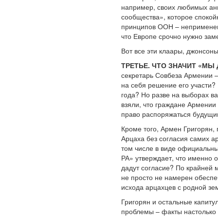
например, своих любимых анг
сообщества», которое спокой
принципов ООН – неприменени
что Европе срочно нужно зам
Вот все эти клаары, джонсон
ТРЕТЬЕ. ЧТО ЗНАЧИТ «МЫ 
секретарь Совбеза Армении –
на себя решение его участи? 
года? Но разве на выборах в
взяли, что граждане Армении 
право распоряжаться будущим
Кроме того, Армен Григорян, 
Арцаха без согласия самих а
том числе в виде официальных
РА» утверждает, что именно о
дадут согласие? По крайней м
не просто не намерен обеспе
исхода арцахцев с родной зе
Григорян и остальные капитул
проблемы – факты настолько 