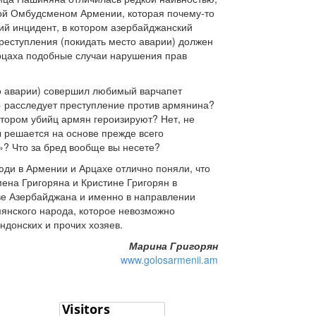
мой Омбудсменом Армении, которая почему-то
ний инцидент, в котором азербайджанский
реступления (покидать место аварии) должен
рцаха подобные случаи нарушения прав
сто аварии) совершил любимый варчапет
» расследует преступление против армянина?
отором убийц армян героизируют? Нет, не
ы решается на основе прежде всего
? Что за бред вообще вы несете?
люди в Армении и Арцахе отлично поняли, что
мена Григоряна и Кристине Григорян в
аве Азербайджана и именно в направлении
мянского народа, которое невозможно
ндонских и прочих хозяев.
Марина Григорян
www.golosarmenii.am