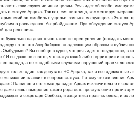
ть опять-таки служение иным целям. Речь идет об особе, именуе
ать о статусе Арцаха. Так вот, сия пигалица, комментируя вчераш
 армянский автомобиль в ущелье, заявила следующее: «Этот акт п
публично расследован Азербайджаном. При обсуждении статуса А
ой для решения».
 что буквально на днях точно такое же преступление (покидать ме
надежду на то, что Азербайджан «надлежащим образом и публично
 Омбудсмен? Вы вообще в курсе, что речь идет о государстве, в к
? И вы даже не знаете, что статус какой-либо территории и стран
 ее народа, а не «подобными случаями нарушений прав человека»
едует только один: как депутаты НС Арцаха, так и все адекватные 
 о «снижении планки» в вопросе статуса. Потому что заявления Ар
ждают: Пашинян и его команда видят Арцах исключительно в сост
 Но даже лишь намерение такого рода есть преступление против ар
надежды» и секретаря Совбеза, и защитника прав человека, и их ло