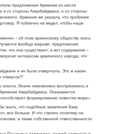
тупили предложения Армении из шести
е и со стороны Азербайджана, и со стороны
млемого. Армения же указала, что проблеме
говор. Я публично не видел, чтобы наши
ие именно – об этом армянскому обществу знать
получается вообще маразм: предложения
том, что они существуют, а вот содержание –
иворечат интересам армянского народа, что
йджане и не были отвергнуты. Это ж каким
 отвергли?!
о агента. Иначе невозможно воспринимать и
 Армении Азербайджану. Оказывается,
е способствуют формированию повестки мира».
ы знать, что подобные заявления Баку
от, все больше. И что строить политику на
литики, а также собственной ответственности
ница Пашиняна отличилась редкой наивностью,