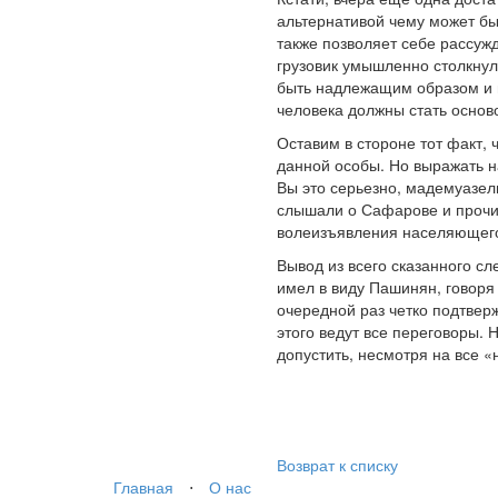
альтернативой чему может бы
также позволяет себе рассужд
грузовик умышленно столкнул
быть надлежащим образом и 
человека должны стать основ
Оставим в стороне тот факт,
данной особы. Но выражать 
Вы это серьезно, мадемуазель
слышали о Сафарове и прочих
волеизъявления населяющего
Вывод из всего сказанного сл
имел в виду Пашинян, говоря
очередной раз четко подтвер
этого ведут все переговоры.
допустить, несмотря на все «
Возврат к списку
Главная
⋅
О нас