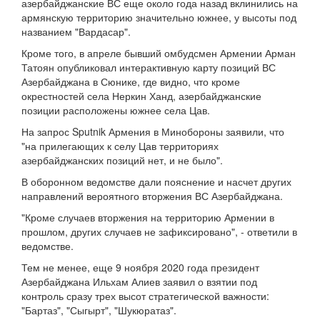
азербайджанские ВС еще около года назад вклинились на
армянскую территорию значительно южнее, у высоты под
названием "Вардасар".
Кроме того, в апреле бывший омбудсмен Армении Арман
Татоян опубликовал интерактивную карту позиций ВС
Азербайджана в Сюнике, где видно, что кроме
окрестностей села Неркин Ханд, азербайджанские
позиции расположены южнее села Цав.
На запрос Sputnik Армения в Минобороны заявили, что
"на прилегающих к селу Цав территориях
азербайджанских позиций нет, и не было".
В оборонном ведомстве дали пояснение и насчет других
направлений вероятного вторжения ВС Азербайджана.
"Кроме случаев вторжения на территорию Армении в
прошлом, других случаев не зафиксировано", - ответили в
ведомстве.
Тем не менее, еще 9 ноября 2020 года президент
Азербайджана Ильхам Алиев заявил о взятии под
контроль сразу трех высот стратегической важности:
"Бартаз", "Сыгырт", "Шукюратаз".