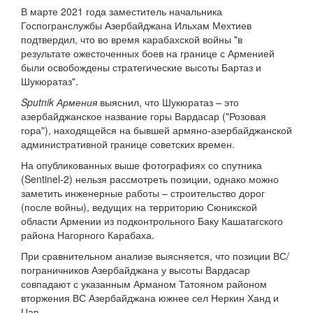
В марте 2021 года заместитель начальника
Госпогранслужбы Азербайджана Ильхам Мехтиев
подтвердил, что во время карабахской войны "в
результате ожесточенных боев на границе с Арменией
были освобождены стратегические высоты Бартаз и
Шукюратаз".
Sputnik Армения
выяснил, что Шукюратаз – это
азербайджанское название горы Вардасар ("Розовая
гора"), находящейся на бывшей армяно-азербайджанской
административной границе советских времен.
На опубликованных выше фотографиях со спутника
(Sentinel-2) нельзя рассмотреть позиции, однако можно
заметить инженерные работы – строительство дорог
(после войны), ведущих на территорию Сюникской
области Армении из подконтрольного Баку Кашатагского
района Нагорного Карабаха.
При сравнительном анализе выясняется, что позиции ВС/
пограничников Азербайджана у высоты Вардасар
совпадают с указанным Арманом Татояном районом
вторжения ВС Азербайджана южнее сел Неркин Ханд и
Цав.