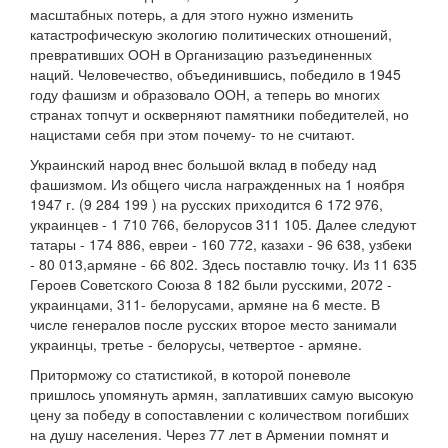
масштабных потерь, а для этого нужно изменить
катастрофическую экологию политических отношений,
превративших ООН в Организацию разъединенных
наций. Человечество, объединившись, победило в 1945
году фашизм и образовало ООН, а теперь во многих
странах топчут и оскверняют памятники победителей, но
нацистами себя при этом почему- то не считают.
Украинский народ внес большой вклад в победу над
фашизмом. Из общего числа награжденных на 1 ноября
1947 г. (9 284 199 ) на русских приходится 6 172 976,
украинцев - 1 710 766, белорусов 311 105. Далее следуют
татары - 174 886, евреи - 160 772, казахи - 96 638, узбеки
- 80 013,армяне - 66 802. Здесь поставлю точку. Из 11 635
Героев Советского Союза 8 182 были русскими, 2072 -
украинцами, 311- белорусами, армяне на 6 месте. В
числе генералов после русских второе место занимали
украинцы, третье - белорусы, четвертое - армяне.
Приторможу со статистикой, в которой поневоле
пришлось упомянуть армян, заплативших самую высокую
цену за победу в сопоставлении с количеством погибших
на душу населения. Через 77 лет в Армении помнят и