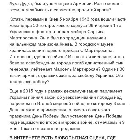
Лука Дудка, были уроженцами Армении. Разве можно
всем нам забывать о совместно пролитой крови?
Кстати, первыми в Киев 5 ноября 1943 года вошли части
командира 50-го стрелкового корпуса 38-й армии 1-го
Украинского фронта генерал-майора Саркиса
Мартиросяна. Он и был по традиции назначен
начальником гарнизона Киева. В городском музее
хранилась копия первого приказа С.Мартиросяна.
Интересно, где она сейчас? И знают ли киевляне, что в
боях за освобождение города погиб единственный сын
генерала, лейтенант Марсель Мартиросян? Один из 30
тысяч армян, отдавших жизнь за свободу Украины. Это
теперь все побоку?
Еще в 2015 году в рамках декоммунизации парламент
Украины принял закон об увековечивании победы над
нацизмом во Второй мировой войне, по которому 8 мая –
День памяти и примирения, а вместо советского
праздника День Победы был установлен День Победы
над нацизмом во второй мировой войне, отмечаемый 9
мая. Такая вот занятная редакция.
В ИНТЕРНЕТЕ ЕСТЬ ЛЮБОПЫТНАЯ СЦЕНА, ГДЕ