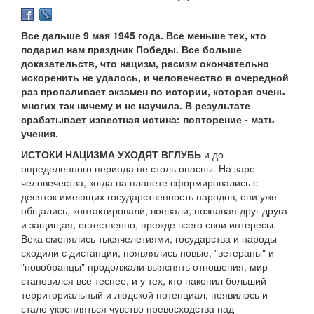
Все дальше 9 мая 1945 года. Все меньше тех, кто
подарил нам праздник Победы. Все больше
доказательств, что нацизм, расизм окончательно
искоренить не удалось, и человечество в очередной
раз проваливает экзамен по истории, которая очень
многих так ничему и не научила. В результате
срабатывает известная истина: повторение - мать
учения.
ИСТОКИ НАЦИЗМА УХОДЯТ ВГЛУБЬ
и до
определенного периода не столь опасны. На заре
человечества, когда на планете сформировались с
десяток имеющих государственность народов, они уже
общались, контактировали, воевали, познавая друг друга
и защищая, естественно, прежде всего свои интересы.
Века сменялись тысячелетиями, государства и народы
сходили с дистанции, появлялись новые, "ветераны" и
"новобранцы" продолжали выяснять отношения, мир
становился все теснее, и у тех, кто накопил больший
территориальный и людской потенциал, появилось и
стало укрепляться чувство превосходства над