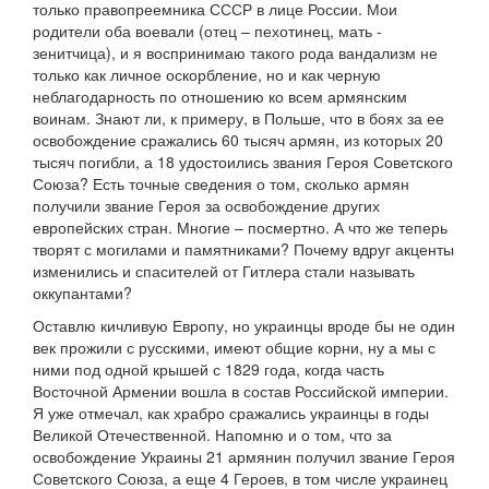
только правопреемника СССР в лице России. Мои
родители оба воевали (отец – пехотинец, мать -
зенитчица), и я воспринимаю такого рода вандализм не
только как личное оскорбление, но и как черную
неблагодарность по отношению ко всем армянским
воинам. Знают ли, к примеру, в Польше, что в боях за ее
освобождение сражались 60 тысяч армян, из которых 20
тысяч погибли, а 18 удостоились звания Героя Советского
Союза? Есть точные сведения о том, сколько армян
получили звание Героя за освобождение других
европейских стран. Многие – посмертно. А что же теперь
творят с могилами и памятниками? Почему вдруг акценты
изменились и спасителей от Гитлера стали называть
оккупантами?
Оставлю кичливую Европу, но украинцы вроде бы не один
век прожили с русскими, имеют общие корни, ну а мы с
ними под одной крышей с 1829 года, когда часть
Восточной Армении вошла в состав Российской империи.
Я уже отмечал, как храбро сражались украинцы в годы
Великой Отечественной. Напомню и о том, что за
освобождение Украины 21 армянин получил звание Героя
Советского Союза, а еще 4 Героев, в том числе украинец