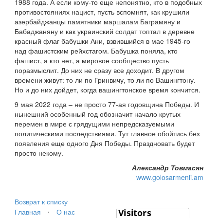
1988 года. А если кому-то еще непонятно, кто в подобных
противостояниях нацист, пусть вспомнят, как крушили
азербайджанцы памятники маршалам Баграмяну и
Бабаджаняну и как украинский солдат топтал в деревне
красный флаг бабушки Ани, взвившийся в мае 1945-го
над фашистским рейхстагом. Бабушка поняла, кто
фашист, а кто нет, а мировое сообщество пусть
поразмыслит. До них не сразу все доходит. В другом
времени живут: то ли по Гринвичу, то ли по Вашингтону.
Но и до них дойдет, когда вашингтонское время кончится.
9 мая 2022 года – не просто 77-ая годовщина Победы. И
нынешний особенный год обозначит начало крутых
перемен в мире с грядущими непредсказуемыми
политическими последствиями. Тут главное обойтись без
появления еще одного Дня Победы. Праздновать будет
просто некому.
Александр Товмасян
www.golosarmenii.am
Возврат к списку
Главная
⋅
О нас