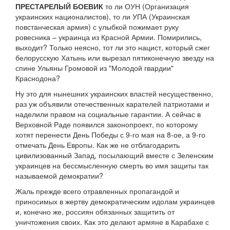
ПРЕСТАРЕЛЫЙ БОЕВИК
то ли ОУН (Организация
украинских националистов), то ли УПА (Украинская
повстанческая армия) с улыбкой пожимает руку
ровесника – украинца из Красной Армии. Помирились,
выходит? Только неясно, тот ли это нацист, который сжег
белорусскую Хатынь или вырезал пятиконечную звезду на
спине Ульяны Громовой из "Молодой гвардии"
Краснодона?
Ну это для нынешних украинских властей несущественно,
раз уж объявили отечественных карателей патриотами и
наделили правом на социальные гарантии. А сейчас в
Верховной Раде появился законопроект, по которому
хотят перенести День Победы с 9-го мая на 8-ое, а 9-го
отмечать День Европы. Как же не отблагодарить
цивилизованный Запад, посылающий вместе с Зеленским
украинцев на бессмысленную смерть во имя защиты так
называемой демократии?
Жаль прежде всего отравленных пропагандой и
приносимых в жертву демократическим идолам украинцев
и, конечно же, россиян обязанных защитить от
уничтожения своих. Как это делают армяне в Карабахе с