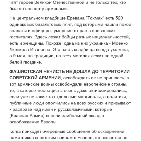
чтят героев Великой Отечественной и не только тех, кто
был по паспорту армянами.
На центральном кладбище Еревана "Тохмах" есть 520
одинаковых базальтовых плит, под которыми нашли покой
солдаты и офицеры, умершие от ран в ереванских
госпиталях. Здесь лежат бойцы разных национальностей,
есть и женщины. Похоже, одна из них украинка - Моенко
Людмила Ивановна. Эта часть кладбища всегда ухожена,
а 9 мая, по традиции, на всех могилах лежит по одной
белой гвоздике.
ФАШИСТСКАЯ НЕЧИСТЬ НЕ ДОШЛА ДО ТЕРРИТОРИИ
СОВЕТСКОЙ АРМЕНИИ
, освобождать ее не пришлось, а
вот армянские воины освобождали европейские страны,
те, в которых неонацисты очень даже активизировались,
если уже не какие-то отдельные маргиналы, а политики,
публичные люди ополчились на всех русских и призывают
к расправе над ними и русскоязычными, которые
(Красная Армия) внесли наибольший вклад в
освобождение Европы.
Когда приходят очередные сообщения об осквернении
памятников советским воинам в Европе, это касается не