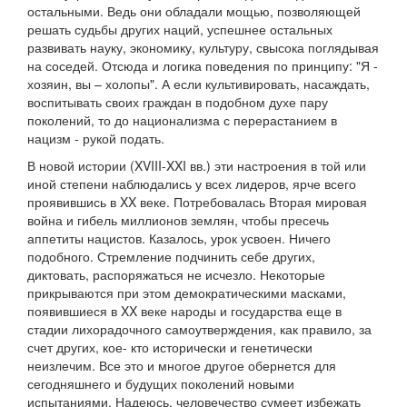
остальными. Ведь они обладали мощью, позволяющей
решать судьбы других наций, успешнее остальных
развивать науку, экономику, культуру, свысока поглядывая
на соседей. Отсюда и логика поведения по принципу: "Я -
хозяин, вы – холопы". А если культивировать, насаждать,
воспитывать своих граждан в подобном духе пару
поколений, то до национализма с перерастанием в
нацизм - рукой подать.
В новой истории (XVIII-XXI вв.) эти настроения в той или
иной степени наблюдались у всех лидеров, ярче всего
проявившись в XX веке. Потребовалась Вторая мировая
война и гибель миллионов землян, чтобы пресечь
аппетиты нацистов. Казалось, урок усвоен. Ничего
подобного. Стремление подчинить себе других,
диктовать, распоряжаться не исчезло. Некоторые
прикрываются при этом демократическими масками,
появившиеся в XX веке народы и государства еще в
стадии лихорадочного самоутверждения, как правило, за
счет других, кое- кто исторически и генетически
неизлечим. Все это и многое другое обернется для
сегодняшнего и будущих поколений новыми
испытаниями. Надеюсь, человечество сумеет избежать