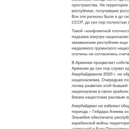
пространства. На территории
республики, получившие росс
Все эти регионы были и до с
СССР, до сих пор полностью 
Такой «конфликтной плотности
подъема изнутри националис
закавказские республики еще
недалекого грузинского наци
осетины не согласились счит
В Армении процветает собст
Армении до сих пор служат и
Азербайджаном 2020 г. не об
национализма. Очередная поб
логику развития этой бывшей
национализм в своих крайних
близок нацистским расовым з
Азербайджан не избежал обще
периода – Гейдара Алиева о
Эльчибея обеспечило республ
карабахской войны территор
названной в Баку Отечествен