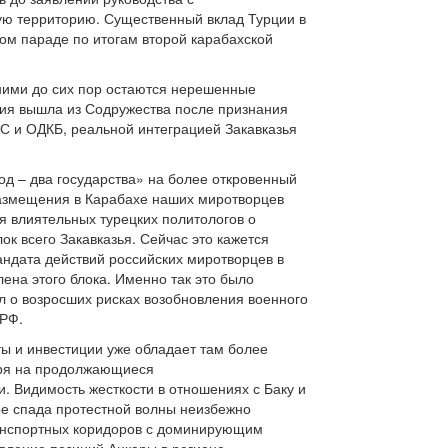
ую территорию. Существенный вклад Турции в
ом параде по итогам второй карабахской
ними до сих пор остаются нерешенные
зия вышла из Содружества после признания
С и ОДКБ, реальной интеграцией Закавказья
д – два государства» на более откровенный
 размещения в Карабахе наших миротворцев
я влиятельных турецких политологов о
к всего Закавказья. Сейчас это кажется
андата действий российских миротворцев в
ена этого блока. Именно так это было
л о возросших рисках возобновления военного
 РФ.
ы и инвестиции уже обладает там более
тря на продолжающиеся
. Видимость жесткости в отношениях с Баку и
ре спада протестной волны неизбежно
ранспортных коридоров с доминирующим