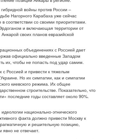
пление позиций Анкары в регионе.
 гибридной войны против России –
удьбе Нагорного Карабаха уже сейчас
е в соответствии со своими приоритетами.
 Эрдоганом и включающая территории от
е Анкарой своих планов евразийской
еграционных объединениях с Россией дает
ддержав официально введенные Западом
ть их, чтобы не попасть под удар самим.
х с Россией и привести к тяжелым
Украине. Но их симпатии, как и симпатии
ского киевского режима. Их общее
рственном строительстве. Показательно, что
ти» последние годы составляет около 90%.
 идеологии национально-этнического
ктивного факта должно привести Москву к
 прагматичную и решительную позицию,
 явно не отвечает.