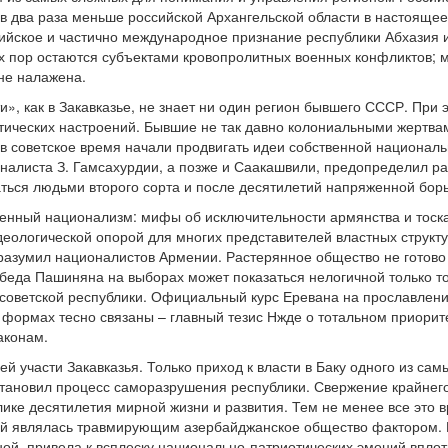
 в два раза меньше российской Архангельской области в настояще
ийское и частично международное признание республики Абхазия 
их пор остаются субъектами кровопролитных военных конфликтов; м
не налажена.
», как в Закавказье, не знает ни один регион бывшего СССР. При 
тических настроений. Бывшие не так давно колониальными жертва
 в советское время начали продвигать идеи собственной националь
оналиста З. Гамсахурдии, а позже и Саакашвили, предопределил ра
аться людьми второго сорта и после десятилетий напряженной борьб
венный национализм: мифы об исключительности армянства и тос
деологической опорой для многих представителей властных структ
разумил националистов Армении. Растерянное общество не готово о
еда Пашиняна на выборах может показаться нелогичной только том
 советской республики. Официальный курс Еревана на прославлени
 формах тесно связаны – главный тезис Нжде о тотальном приорите
аконам.
й участи Закавказья. Только приход к власти в Баку одного из са
становил процесс саморазрушения республики. Свержение крайнег
ике десятилетия мирной жизни и развития. Тем не менее все это 
ий являлась травмирующим азербайджанское общество фактором. П
ной, привела к всплеску национально-патриотических эмоций вплот