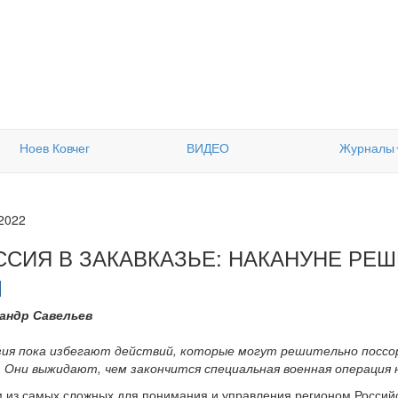
Ноев Ковчег
ВИДЕО
Журналы
.2022
ССИЯ В ЗАКАВКАЗЬЕ: НАКАНУНЕ РЕ
андр Савельев
зия пока избегают действий, которые могут решительно поссо
. Они выжидают, чем закончится специальная военная операция 
м из самых сложных для понимания и управления регионом Россий