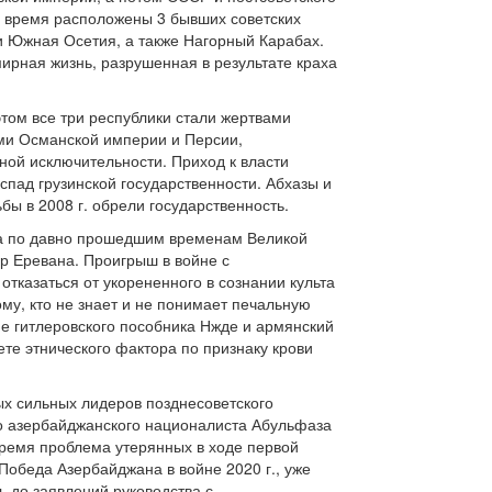
е время расположены 3 бывших советских
и Южная Осетия, а также Нагорный Карабах.
ирная жизнь, разрушенная в результате краха
этом все три республики стали жертвами
ми Османской империи и Персии,
ной исключительности. Приход к власти
спад грузинской государственности. Абхазы и
ы в 2008 г. обрели государственность.
ка по давно прошедшим временам Великой
ур Еревана. Проигрыш в войне с
тказаться от укорененного в сознании культа
у, кто не знает и не понимает печальную
е гитлеровского пособника Нжде и армянский
те этнического фактора по признаку крови
мых сильных лидеров позднесоветского
о азербайджанского националиста Абульфаза
время проблема утерянных в ходе первой
обеда Азербайджана в войне 2020 г., уже
ь до заявлений руководства с