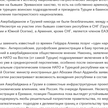
и на бывшее Эриванское ханство, то есть на собственно армянск
е турецких воинских подразделений и президента Турции в бакинск
иление пантюркистского национализма.
Азербайджаном и Грузией никогда не были безоблачными, между 
Несмотря на участие этих бывших советских республик в СНГ (Гру
ии и Южной Осетии), а Армения, кроме СНГ, является членом ЕАЭ
 заменить известный со времен Гейдара Алиева лозунг «один наро
ство». Антироссийские, русофобские демонстрации в Баку против
ений в азербайджанском общественном мнении. Наконец, заявлени
 НАТО на Восток (от самой Турции) подразумевает включение в бло
но уже в среднесрочной перспективе, особенно после окончания м
еальным стратегическим планом НАТО и Турецкой республики как чл
й Осетии: министр иностранных дел Абхазии Инал Ардзинба заяви
сетии рассматривают возможность вхождения республики в состав
ия Азербайджана и Грузии в совместные инфраструктурные проект
кономическим влиянием, чем Россия. На очереди Армения. Несмо
страции в Ереване, позиции Пашиняна пока выглядят устойчивыми
подчеркнуть якобы решительный патриотизм правительства, по ме
рагматичным» подходом к делимитации границ и строительству т