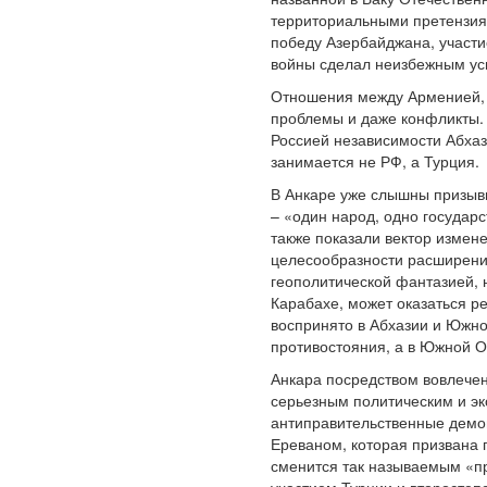
территориальными претензиям
победу Азербайджана, участи
войны сделал неизбежным ус
Отношения между Арменией, 
проблемы и даже конфликты. 
Россией независимости Абхаз
занимается не РФ, а Турция.
В Анкаре уже слышны призывы
– «один народ, одно государ
также показали вектор измен
целесообразности расширения
геополитической фантазией, 
Карабахе, может оказаться р
воспринято в Абхазии и Южно
противостояния, а в Южной О
Анкара посредством вовлечен
серьезным политическим и э
антиправительственные демон
Ереваном, которая призвана 
сменится так называемым «п