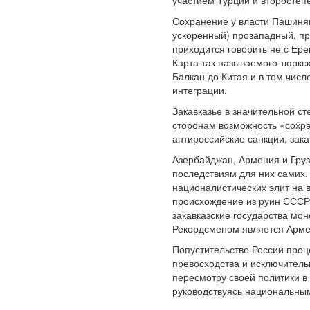
участием Турции и второстеп
Сохранение у власти Пашинян
ускоренный) прозападный, пр
приходится говорить не с Ере
Карта так называемого тюрк
Балкан до Китая и в том чис
интеграции.
Закавказье в значительной с
сторонам возможность «сохра
антироссийские санкции, зака
Азербайджан, Армения и Груз
последствиям для них самих.
националистических элит на в
происхождение из руин СССР 
закавказские государства мо
Рекордсменом является Арме
Попустительство России проц
превосходства и исключитель
пересмотру своей политики в
руководствуясь национальным