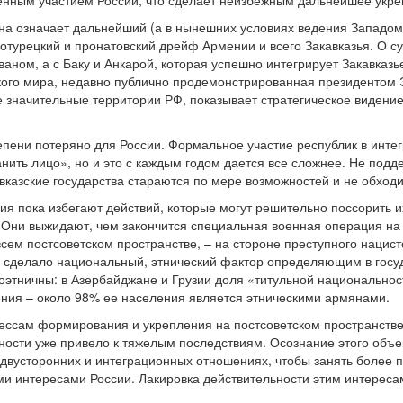
енным участием России, что сделает неизбежным дальнейшее укре
а означает дальнейший (а в нынешних условиях ведения Западом
отурецкий и пронатовский дрейф Армении и всего Закавказья. О с
ваном, а с Баку и Анкарой, которая успешно интегрирует Закавказь
ского мира, недавно публично продемонстрированная президентом
ле значительные территории РФ, показывает стратегическое видени
тепени потеряно для России. Формальное участие республик в инт
нить лицо», но и это с каждым годом дается все сложнее. Не по
вказские государства стараются по мере возможностей и не обходи
ия пока избегают действий, которые могут решительно поссорить и
 Они выжидают, чем закончится специальная военная операция на 
сем постсоветском пространстве, – на стороне преступного нацист
сделало национальный, этнический фактор определяющим в госуда
ноэтничны: в Азербайджане и Грузии доля «титульной национальнос
ния – около 98% ее населения является этническими армянами.
ессам формирования и укрепления на постсоветском пространстве
ности уже привело к тяжелым последствиям. Осознание этого объе
 двусторонних и интеграционных отношениях, чтобы занять более
и интересами России. Лакировка действительности этим интересам