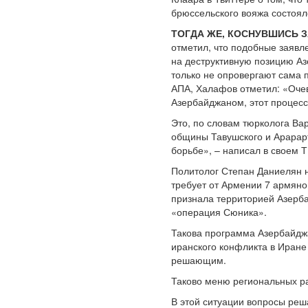
брюссельского вояжа состоял
ТОГДА ЖЕ, КОСНУВШИСЬ 
отметил, что подобные заявл
на деструктивную позицию Аз
только не опровергают сама 
АПА, Халафов отметил: «Очев
Азербайджаном, этот процесс
Это, по словам тюрколога Ва
общины Тавушского и Арарарт
борьбе», – написал в своем Т
Политолог Степан Даниелян н
требует от Армении 7 армяно
признала территорией Азерба
«операция Сюника».
Такова программа Азербайджа
иранского конфликта в Иране
решающим.
Таково меню региональных ра
В этой ситуации вопросы реш