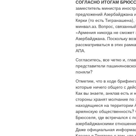
СОГЛАСНО ИТОГАМ БРЮСС
заместитель министра иностр
предложений Азербайджана из
Кярки (то есть Тигранашена),
минвал.аз. Вопрос, связанны
«Армения никогда не сможет 
Азербайджана. Поскольку воз
рассматриваться в этих рамк
АПА.
Согласитесь, все четко и, гл
представители пашиняновской
поняли?
Отметим, что в ходе брифинг
которые ничего общего с дейс
Как вы знаете, анклав есть 
стороны хранят молчание по 
находящиеся на территории А
армянскую общественность? О
Брюсселя, где встречался с
азербайджанскими отношениями
Даже официальная информаци
Клаара в Твиттере о том, что