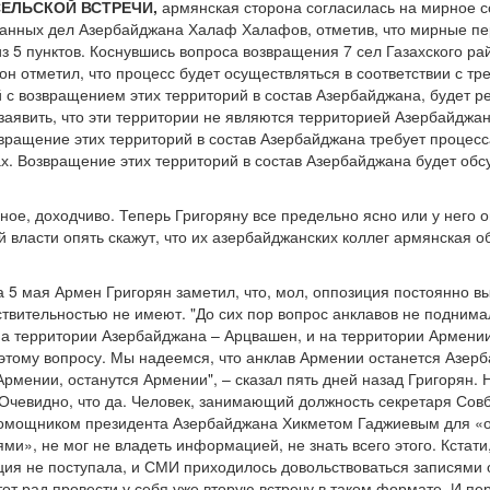
ЕЛЬСКОЙ ВСТРЕЧИ,
армянская сторона согласилась на мирное с
анных дел Азербайджана Халаф Халафов, отметив, что мирные пе
 5 пунктов. Коснувшись вопроса возвращения 7 сел Газахского рай
 он отметил, что процесс будет осуществляться в соответствии с 
й с возвращением этих территорий в состав Азербайджана, будет р
заявить, что эти территории не являются территорией Азербайджа
вращение этих территорий в состав Азербайджана требует процесс
ах. Возвращение этих территорий в состав Азербайджана будет обс
авное, доходчиво. Теперь Григоряну все предельно ясно или у него 
 власти опять скажут, что их азербайджанских коллег армянская о
а 5 мая Армен Григорян заметил, что, мол, оппозиция постоянно 
твительностью не имеют. "До сих пор вопрос анклавов не поднимал
и на территории Азербайджана – Арцвашен, и на территории Армени
этому вопросу. Мы надеемся, что анклав Армении останется Азер
рмении, останутся Армении", – сказал пять дней назад Григорян.
чевидно, что да. Человек, занимающий должность секретаря Совб
 помощником президента Азербайджана Хикметом Гаджиевым для «о
», не мог не владеть информацией, не знать всего этого. Кстати,
я не поступала, и СМИ приходилось довольствоваться записями 
 тот рад провести у себя уже вторую встречу в таком формате. И 