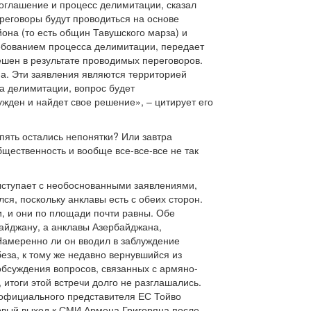
оглашение и процесс делимитации, сказал
реговоры будут проводиться на основе
она (то есть общин Тавушского марза) и
требованием процесса делимитации, передает
ешен в результате проводимых переговоров.
на. Эти заявления являются территорией
а делимитации, вопрос будет
ужден и найдет свое решение», – цитирует его
опять остались непонятки? Или завтра
бщественность и вообще все-все-все не так
выступает с необоснованными заявлениями,
ся, поскольку анклавы есть с обеих сторон.
и, и они по площади почти равны. Обе
байджану, а анклавы Азербайджана,
 Намеренно ли он вводил в заблуждение
еза, к тому же недавно вернувшийся из
бсуждения вопросов, связанных с армяно-
 итоги этой встречи долго не разглашались.
официального представителя ЕС Тойво
первый выход к СМИ Армена Григоряна после