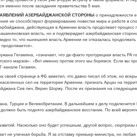
ся именно после заседания правительства 5 мая.
ЗАЯВЛЕНИЙ АЗЕРБАЙДЖАНСКОЙ СТОРОНЫ
о принадлежности е
ения не способствуют формированию повестки мира и работе в спо
ербайджана, действующая в Армении власть продолжает процесс п
пашиняновская власть, но и подтверждает азербайджанская сторона
идно то, что нынешняя власть Армении не отказалась продолжать
 продолжается».
ружана Гегамяна, «означает, что де-факто протурецкая власть РА 
ского марзов». «Вот именно против этого мы боремся. Если вы про
Г-канале Гегамян.
а своей странице в ФБ заметил, что давно писал об этом, но всер
населенных сел на территории Армении, признать Арцах на терри
йджана Сев лич, Верин Шоржу. После их признания на следующем 
на, Турции и Великобритании. В дальнейшем к делу подключится 
 должно быть поднято азербайджанское восстание. По всей вероятн
звитий. Насколько оно будет успешным, другой вопрос, сюрпризы 
ает не уличная борьба. Я за отставку премьер-министра, но любая