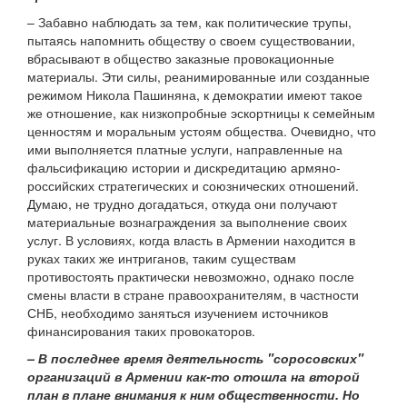
– Забавно наблюдать за тем, как политические трупы,
пытаясь напомнить обществу о своем существовании,
вбрасывают в общество заказные провокационные
материалы. Эти силы, реанимированные или созданные
режимом Никола Пашиняна, к демократии имеют такое
же отношение, как низкопробные эскортницы к семейным
ценностям и моральным устоям общества. Очевидно, что
ими выполняется платные услуги, направленные на
фальсификацию истории и дискредитацию армяно-
российских стратегических и союзнических отношений.
Думаю, не трудно догадаться, откуда они получают
материальные вознаграждения за выполнение своих
услуг. В условиях, когда власть в Армении находится в
руках таких же интриганов, таким существам
противостоять практически невозможно, однако после
смены власти в стране правоохранителям, в частности
СНБ, необходимо заняться изучением источников
финансирования таких провокаторов.
– В последнее время деятельность "соросовских"
организаций в Армении как-то отошла на второй
план в плане внимания к ним общественности. Но