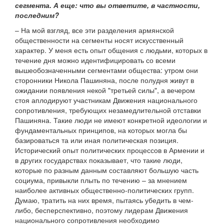
сегмента. А еще: что вы ответите, в частности,
последним?
– На мой взгляд, все эти разделения армянской
общественности на сегменты носят искусственный
характер. У меня есть опыт общения с людьми, которых в
течение дня можно идентифицировать со всеми
вышеобозначенными сегментами общества: утром они
сторонники Никола Пашиняна, после полудня живут в
ожидании появления некой "третьей силы", а вечером
стоя аплодируют участникам Движения национального
сопротивления, требующих незамедлительной отставки
Пашиняна. Такие люди не имеют конкретной идеологии и
фундаментальных принципов, на которых могла бы
базироваться та или иная политическая позиция.
Исторический опыт политических процессов в Армении и
в других государствах показывает, что такие люди,
которые по разным данным составляют большую часть
социума, привыкли плыть по течению – за мнением
наиболее активных общественно-политических групп.
Думаю, тратить на них время, пытаясь убедить в чем-
либо, бесперспективно, поэтому лидерам Движения
национального сопротивления необходимо