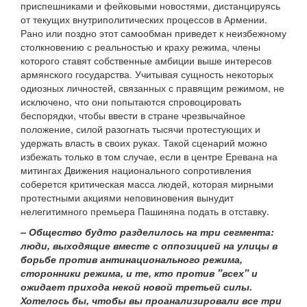
приспешниками и фейковыми новостями, дистанцируясь
от текущих внутриполитических процессов в Армении.
Рано или поздно этот самообман приведет к неизбежному
столкновению с реальностью и краху режима, члены
которого ставят собственные амбиции выше интересов
армянского государства. Учитывая сущность некоторых
одиозных личностей, связанных с правящим режимом, не
исключено, что они попытаются спровоцировать
беспорядки, чтобы ввести в стране чрезвычайное
положение, силой разогнать тысячи протестующих и
удержать власть в своих руках. Такой сценарий можно
избежать только в том случае, если в центре Еревана на
митингах Движения национального сопротивления
соберется критическая масса людей, которая мирными
протестными акциями неповиновения вынудит
нелегитимного премьера Пашиняна подать в отставку.
– Общество будто разделилось на три сегмента:
люди, выходящие вместе с оппозицией на улицы в
борьбе против антинационального режима,
сторонники режима, и те, кто против "всех" и
ожидает прихода некой новой третьей силы.
Хотелось бы, чтобы вы проанализировали все три