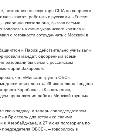
ане, помощник госсекретаря США по вопросам
отказываются работать с русскими. «Россия
– уверенно сказала она, вызвав весьма
 вопроса: на фоне украинского кризиса и
вил о готовности сотрудничать с Москвой в
 Вашингтон и Париж действительно учитывали
орировали мандат, одобренный всеми
не разорвали бы связи с российским
мментарий Захаровой.
тировал, что «Минская группа ОБСЕ
замедлили последовать: 28 июня Бюро Госдепа
горного Карабаха». «К сожалению,
ждем продолжения работы Минской группы», –
л свою задачу, и теперь сопредседателем
сь в Брюссель для встреч со своими
и и Азербайджана, а 27 июня поговорила по
 председателя ОБСЕ», – говорилось в