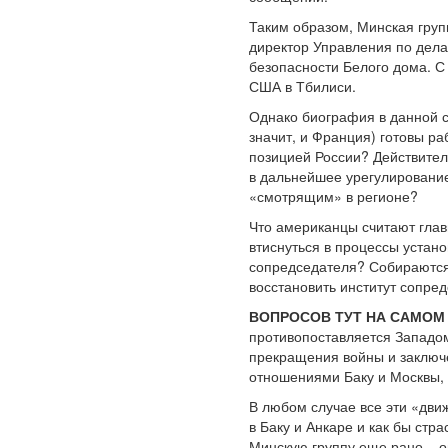
Таким образом, Минская груп
директор Управления по дела
безопасности Белого дома. С
США в Тбилиси.
Однако биография в данной с
значит, и Франция) готовы ра
позицией России? Действител
в дальнейшее урегулирование
«смотрящим» в регионе?
Что американцы считают глав
втиснуться в процессы уста
сопредседателя? Собираются 
восстановить институт сопре
ВОПРОСОВ ТУТ НА САМОМ
противопоставляется Западом
прекращения войны и заключе
отношениями Баку и Москвы, 
В любом случае все эти «дви
в Баку и Анкаре и как бы стр
Минскую группу еще рано – о