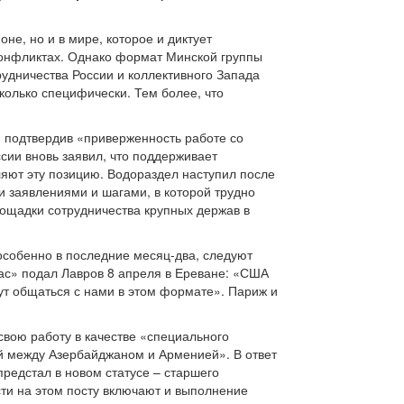
не, но и в мире, которое и диктует
 конфликтах. Однако формат Минской группы
рудничества России и коллективного Запада
колько специфически. Тем более, что
, подтвердив «приверженность работе со
ии вновь заявил, что поддерживает
яют эту позицию. Водораздел наступил после
и заявлениями и шагами, в которой трудно
площадки сотрудничества крупных держав в
особенно в последние месяц-два, следуют
пас» подал Лавров 8 апреля в Ереване: «США
ут общаться с нами в этом формате». Париж и
вою работу в качестве «специального
й между Азербайджаном и Арменией». В ответ
редстал в новом статусе – старшего
сти на этом посту включают и выполнение