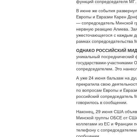
функций сопредседателя МГ.
В июне же события развернул
Европы и Евразии Карен Донф
— сопредседатель Минской гр
нервную реакцию Алиева. Зая
ужесточающегося с каждым дн
рамках сопредседательства 
ОДНАКО РОССИЙСКИЙ МИД
уникальный посреднический 
государствами-участниками О
сопредседателем. Это нанес
А уже 24 июня бальзам на ду
прекратила свою деятельност
по вопросам Европы и Еврази
российский сопредседатель 
говорилось в сообщении.
Наконец, 29 июня США объяв
Минской группы ОБСЕ от США 
коллегами из ЕС и Франции п
телефону с сопредседателем
сообщении.