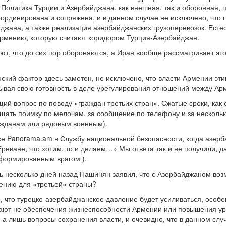
Политика Турции и Азербайджана, как внешняя, так и оборонная, п
ординирована и сопряжена, и в данном случае не исключено, что 
джана, а также реализация азербайджанских грузоперевозок. Естес
Армению, которую считают коридором Турция-Азербайджан.
т, что до сих пор обороняются, а Иран вообще рассматривает это
ский фактор здесь заметен, не исключено, что власти Армении эт
зывая свою готовность в деле урегулирования отношений между А
й вопрос по поводу «граждан третьих стран». Сжатые сроки, как
ать поимку по мелочам, за сообщение по телефону и за несколько 
ажданам или рядовым военным).
осе Panorama.am в Службу национальной безопасности, когда азер
реване, что хотим, то и делаем…» Мы ответа так и не получили, да
нформированным врагом ).
шь несколько дней назад Пашинян заявил, что с Азербайджаном воз
ению для «третьей» страны?
 что турецко-азербайджанское давление будет усиливаться, особе
ают не обеспечения жизнеспособности Армении или повышения ур
а лишь вопросы сохранения власти, и очевидно, что в данном слу