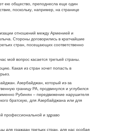
гует ею общество, преподнесла еще один
ствие, поскольку, например, на странице
ализации отношений между Арменией и
лыча. Стороны договорились в кратчайшие
третьих стран, посещающих соответственно
час мой вопрос касается третьей страны.
рцию. Какая из стран хочет попасть в
рьез.
байджан. Азербайджан, который из-за
твенную границу РА, продвинулся и углубился
т именно Рубинян – передвижение нарушителя
 кого братскую, для Азербайджана или для
ашей профессиональной и здраво
цы для граждан третьих стран, для нас особая