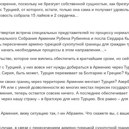
скренне, поскольку не брезгует собственной сущностью, как брез
 Турцией, от которого, кстати, только она сама и получает удоволь
вость собрала 15 лайков и 2 сердечка...
етвертая встреча специальных представителей по процессу норм
онального Собрания Армении Рубена Рубиняна и посла Сердара Кы
ь пересечения армяно-турецкой сухопутной границы для граждан 
 начать необходимые процессы в этом направлении…»
ьство, которое они взялись обеспечить в кратчайшие сроки, но сей
т с Турцией, у них вовсе нет нужды добираться в Армению через Ту
 Сирия, быть может, Турция переживает за Болгарию и Грецию? Ку
нии своих границ через территорию Армении мечтает Турция? Азер
 РА или с умной дозволенности во многих местах пересек государс
мения, теперь остается совсем ничего. А последнее обеспечивае
через нашу страну – в братскую для него Турцию. Все равно – для
и Армения, вижу ситуацию так, г-ин Абрамян. Что скажете вы, с в
лучае, в связи с пересечением армяно-турецкой сухопутной грани