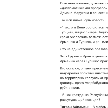
Властная машина, довольно и
«дипломатический прогресс» с
Эдмона Марукяна в соцсети но
Так или иначе, суть новости:
«1 июля в Вене состоялась ч
Турцией, вице-спикера Наци
сроки обеспечить возможност
Армению и Турцию, и решили
Это не единственное обязател
Хоть Грузия и Иран и гранича
Армению через Турцию: Ирак,
Кто остался, о чьем пресече
недозрелой политики властей
на территорию Республики Ар
границы, врага Азербайджана 
рубинянцев.
- Я, как гражданка Республик
рассуждающей позиции?
Тигран Абрамян:
– В любом с