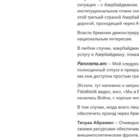
ситуация – с Азербайджаном. 
институциональном плане ско
этой третьей страной Азербай
дорогой, проходящей через 
Власти Армении демонстрирую
национальным интересам.
В любом случае, азербайджан
услугу и Азербайджану, пока
Panorama.am:
– Мой следующи
полноценный отпуск и прекращ
как она доступна простым гр
(Кстати, тут напомню о запр
Facebook видео, мол, «Мы в Е
началась Война, с хорошо и
В том случае, когда всего ли
обеспечить проезд через Арм
Тигран Абрамян:
– Очевидно,
своими ресурсами обеспечив
внешнеполитическом фронте, 