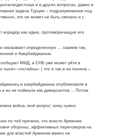
ропагандистская и в других вопросах, давно в
главная задача Турции – подразумевание под
твенно, это не может не быть связано и с
т коридор как идею, противоречащую его
им оказывают определенную … скажем так,
рменией и Азербайджаном.
 сообщает МИД, а СНБ уже может уйти в
тысяч «гостайны» ( что я так и не поняла –
байджанец и азербайджанка опубликовали в
 и их не поймали как диверсантов ... Потом
можна война, мой вопрос: кому нужно
нно по той причине, что власти Армении
овня обороны, эффективных переговоров на
чае для властей Армении важно не