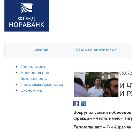
Главная
Статьи и аналитика
Геополитика
Национальная
05.07
безопасность
И 
Проблемы Армянства
Экономика
И 
Вокруг заглавия побеседов
фракции «Честь имею» Тиг
Panorama.am:
– Г-н Абрамян,