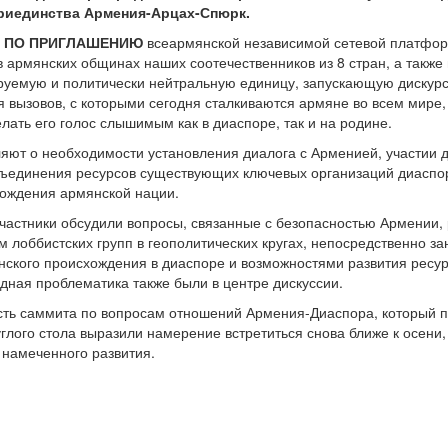
триединства Армения-Арцах-Спюрк.
ЖЕ ПО ПРИГЛАШЕНИЮ
всеармянской независимой сетевой платфор
 армянских общинах наших соотечественников из 8 стран, а также
руемую и политически нейтральную единицу, запускающую дискур
я вызовов, с которыми сегодня сталкиваются армяне во всем мире
лать его голос слышимым как в диаспоре, так и на родине.
яют о необходимости установления диалога с Арменией, участии 
бъединения ресурсов существующих ключевых организаций диаспор
рождения армянской нации.
участники обсудили вопросы, связанные с безопасностью Армении, 
 лоббистских групп в геополитических кругах, непосредственно 
нского происхождения в диаспоре и возможностями развития ресу
дная проблематика также были в центре дискуссии.
ть саммита по вопросам отношений Армения-Диаспора, который пр
углого стола выразили намерение встретиться снова ближе к осени,
 намеченного развития.