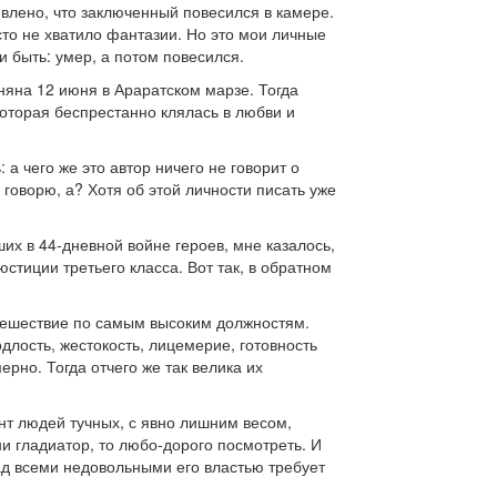
влено, что заключенный повесился в камере.
сто не хватило фантазии. Но это мои личные
и быть: умер, а потом повесился.
няна 12 июня в Араратском марзе. Тогда
оторая беспрестанно клялась в любви и
 а чего же это автор ничего не говорит о
 говорю, а? Хотя об этой личности писать уже
ших в 44-дневной войне героев, мне казалось,
стиции третьего класса. Вот так, в обратном
утешествие по самым высоким должностям.
одлость, жестокость, лицемерие, готовность
рно. Тогда отчего же так велика их
ент людей тучных, с явно лишним весом,
 ни гладиатор, то любо-дорого посмотреть. И
ад всеми недовольными его властью требует