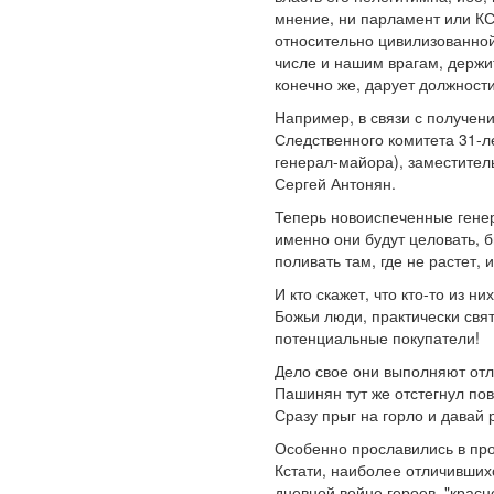
мнение, ни парламент или КС,
относительно цивилизованной
числе и нашим врагам, держи
конечно же, дарует должности
Например, в связи с получен
Следственного комитета 31-л
генерал-майора), заместите
Сергей Антонян.
Теперь новоиспеченные генера
именно они будут целовать, 
поливать там, где не растет, 
И кто скажет, что кто-то из 
Божьи люди, практически свят
потенциальные покупатели!
Дело свое они выполняют отл
Пашинян тут же отстегнул пов
Сразу прыг на горло и давай 
Особенно прославились в про
Кстати, наиболее отличивших
дневной войне героев, "крас