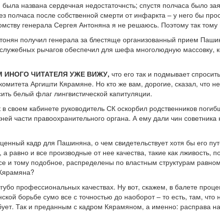
была названа сердечная недостаточнсть; спустя полчаса было зая
ез полчаса после собственной смерти от инфаркта – у него бы про
омству генерала Сергея Антоняна я не решаюсь. Поэтому так тому 
нтонян получил генерала за блестяще организованный прием Паши
служебных рычагов обеспечил для шефа многолюдную массовку, к
 ИНОГО ЧИТАТЕЛЯ УЖЕ ВИЖУ,
что его так и подмывает спросить:
омитета Аргишти Кярамяне. Но кто же вам, дорогие, сказал, что не
сить белый флаг лингвистической капитуляции.
ак в своем кабинете руководитель СК оскорбил родственников погиб
ней части правоохранительного органа. А ему дали чин советника ю
сценный кадр для Пашиняна, о чем свидетельствует хотя бы его п
, а равно и все производные от нее качества, такие как лживость, п
се и тому подобное, распределены по властным структурам равноме
 Кярамяна?
сугубо профессиональных качествах. Ну вот, скажем, в балете проц
нской борьбе сумо все с точностью до наоборот – то есть, там, что
ует. Так и преданным с кадром Кярамяном, а именно: расправа н