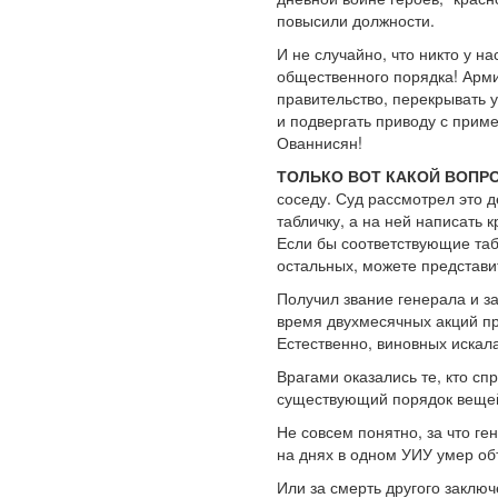
повысили должности.
И не случайно, что никто у н
общественного порядка! Арми
правительство, перекрывать у
и подвергать приводу с прим
Ованнисян!
ТОЛЬКО ВОТ КАКОЙ ВОПРО
соседу. Суд рассмотрел это 
табличку, а на ней написать 
Если бы соответствующие та
остальных, можете представит
Получил звание генерала и з
время двухмесячных акций про
Естественно, виновных искала
Врагами оказались те, кто с
существующий порядок вещей.
Не совсем понятно, за что г
на днях в одном УИУ умер о
Или за смерть другого заключ