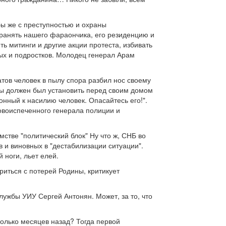
бы же с преступностью и охраны
ранять нашего фараончика, его резиденцию и
ть митинги и другие акции протеста, избивать
ых и подростков. Молодец генерал Арам
тов человек в пылу спора разбил нос своему
лы должен был установить перед своим домом
онный к насилию человек. Опасайтесь его!".
овоиспеченного генерала полиции и
тве "политический блок" Ну что ж, СНБ во
в и виновных в "дестабилизации ситуации".
 ноги, льет елей.
риться с потерей Родины, критикует
лужбы УИУ Сергей Антонян. Может, за то, что
колько месяцев назад? Тогда первой