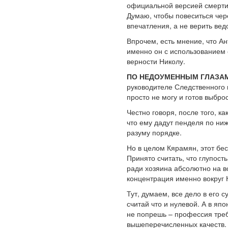
официальной версией смерти 
Думаю, чтобы повеситься чер
впечатления, а не верить вед
Впрочем, есть мнение, что А
именно он с использованием 
верности Николу.
ПО НЕДОУМЕННЫМ ГЛАЗАМ
руководителе Следственного к
просто не могу и готов выбро
Честно говоря, после того, к
что ему дадут пенделя по ниж
разуму порядке.
Но в целом Кярамян, этот бе
Принято считать, что глупость
ради хозяина абсолютно на в
концентрация именно вокруг
Тут, думаем, все дело в его 
считай что и нулевой. А в япо
не попрешь – профессия треб
вышеперечисленных качеств.