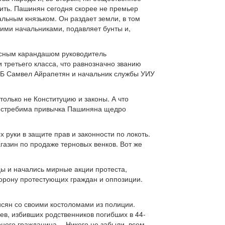
чить. Пашинян сегодня скорее не премьер
льным князьком. Он раздает земли, в том
кими начальниками, подавляет бунты и,
расным карандашом руководитель
 третьего класса, что равнозначно званию
НБ Самвел Айрапетян и начальник службы УИУ
только не Конституцию и законы. А что
неистребима привычка Пашиняна щедро
х руки в защите прав и законности по локоть.
агазин по продаже терновых венков. Вот же
ы и начались мирные акции протеста,
сторону протестующих граждан и оппозиции.
сян со своими костоломами из полиции.
ев, избивших родственников погибших в 44-
рного гражданина… Никого не забыли, всем