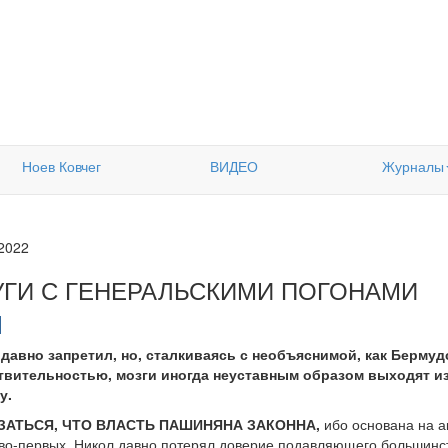
Ноев Ковчег
ВИДЕО
Журналы
.2022
УГИ С ГЕНЕРАЛЬСКИМИ ПОГОНАМИ
 давно запретил, но, сталкиваясь с необъяснимой, как Берму
твительностью, мозги иногда неуставным образом выходят из-
у.
АТЬСЯ, ЧТО ВЛАСТЬ ПАШИНЯНА ЗАКОННА,
ибо основана на а
, во-первых, Никол давно потерял доверие подавляющего большинс