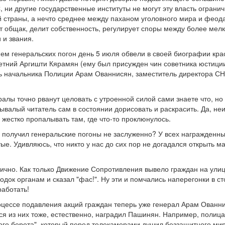
 ни другие государственные институты не могут эту власть ограни
 страны, а нечто среднее между паханом уголовного мира и феода
т общак, делит собственность, регулирует споры между более мел
 и звания.
ием генеральских погон день 5 июля обвели в своей биографии к
етний Аргишти Кярамян (ему был присужден чин советника юстиции
ль начальника Полиции Арам Ованнисян, заместитель директора С
лы точно рванут целовать с утроенной силой сами знаете что, но 
бывалый читатель сам в состоянии дорисовать и раскрасить. Да, 
и жестко пропалывать там, где что-то проклюнулось.
них получил генеральские погоны не заслуженно? У всех награжденны
ые. Удивляюсь, что никто у нас до сих пор не догадался открыть м
ично. Как только Движение Сопротивления вывело граждан на улиц
одок органам и сказал "фас!". Ну эти и помчались наперегонки в 
работать!
цессе подавления акций граждан теперь уже генерал Арам Ованни
ся из них тоже, естественно, наградил Пашинян. Например, полица
ного берета", который перед телекамерами душил беззащитного ми