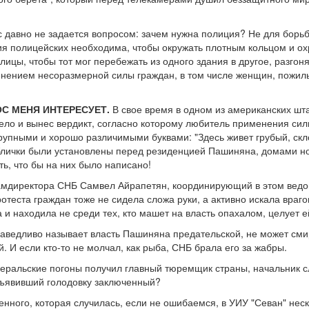
ас давно не задается вопросом: зачем нужна полиция? Не для борь
я полицейских необходима, чтобы окружать плотным кольцом и ох
лицы, чтобы тот мог перебежать из одного здания в другое, разгоня
енением несоразмерной силы граждан, в том числе женщин, пожил
С МЕНЯ ИНТЕРЕСУЕТ.
В свое время в одном из американских шта
дело и вынес вердикт, согласно которому любитель применения си
крупными и хорошо различимыми буквами: "Здесь живет грубый, скл
блички были установлены перед резиденцией Пашиняна, домами н
ь, что бы на них было написано!
амдиректора СНБ Самвел Айрапетян, координирующий в этом ведомс
теста граждан тоже не сидела сложа руки, а активно искала враго
 и находила не среди тех, кто машет на власть опахалом, целует ей
праведливо называет власть Пашиняна предательской, не может сми
 И если кто-то не молчал, как рыба, СНБ брала его за жабры.
енеральские погоны получил главный тюремщик страны, начальник с
бъявивший голодовку заключенный?
енного, которая случилась, если не ошибаемся, в УИУ "Севан" нес