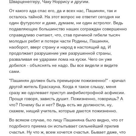
Шварценеггеру, Чаку Норрису и другим.
От какого ада спас его, да и всех нас, Пашинян, так и
осталось тайной. На этот вопрос не ответит сегодня ни
один футуролог и даже, думаем, ни один астролог. Ведь
подавляющее большинство наших сограждан совершенно
справедливо считают, что, став причиной гибели тысяч
молодых ребят и потери части Родины, Пашинян,
наоборот, вверг страну и народ в настоящий ад. И
продолжает разрушение уже разрушенной страны,
разваливая ее ударами лома на куски. Чего он уже
добился - объяснять не надо. Вы все видели и видите
сами.
"Пашинян должен быть премьером пожизненно!" - кричал
другой житель Ерасхауна. Когда я такое слышу, меня
сразу же одолевает приступ амфибиотрофной асфиксии.
Проще говоря, зависть душит. Пожизненно, говоришь? А
что? Почему бы и нет? Ведь есть же должности, ну,
скажем, нищий учитель, которые даются пожизненно.
Во всяком случае, по лицу Пашиняна было видно, что от
подобного приема он испытывает сильнейший прилив
счастья. Ну что ж, всем хочется счастья. Бывает даже, что