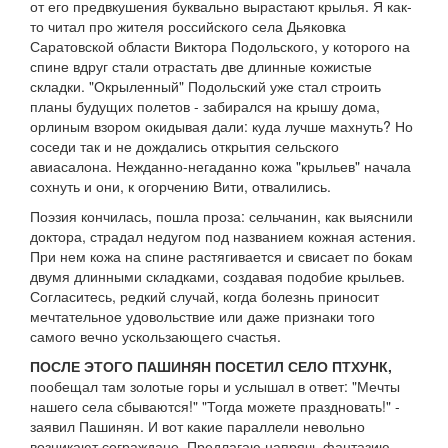
от его предвкушения буквально вырастают крылья. Я как-
то читал про жителя российского села Дьяковка
Саратовской области Виктора Подольского, у которого на
спине вдруг стали отрастать две длинные кожистые
складки. "Окрыленный" Подольский уже стал строить
планы будущих полетов - забирался на крышу дома,
орлиным взором окидывая дали: куда лучше махнуть? Но
соседи так и не дождались открытия сельского
авиасалона. Нежданно-негаданно кожа "крыльев" начала
сохнуть и они, к огорчению Вити, отвалились.
Поэзия кончилась, пошла проза: сельчанин, как выяснили
доктора, страдал недугом под названием кожная астения.
При нем кожа на спине растягивается и свисает по бокам
двумя длинными складками, создавая подобие крыльев.
Согласитесь, редкий случай, когда болезнь приносит
мечтательное удовольствие или даже признаки того
самого вечно ускользающего счастья.
ПОСЛЕ ЭТОГО ПАШИНЯН ПОСЕТИЛ СЕЛО ПТХУНК,
пообещал там золотые горы и услышал в ответ: "Мечты
нашего села сбываются!" "Тогда можете праздновать!" -
заявил Пашинян. И вот какие параллели невольно
возникают сограждане. Предлагаю напрячь фантазию.