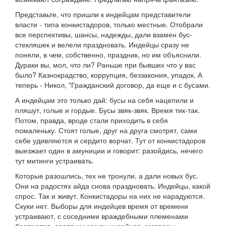
Представьте, что пришли к индейцам представители
власти - типа конкистадоров, только местные. Отобрали
все перспективы, шансы, надежды, дали взамен бус-
стекляшек и велели праздновать. Индейцы сразу не
поняли, в чем, собственно, праздник, но им объяснили.
Дураки вы, мол, что ли? Раньше при бывших что у вас
было? Казнокрадство, коррупция, беззакония, упадок. А
теперь - Никол, "Гражданский договор, да еще и с бусами.
А индейцам это только дай: бусы на себя нацепили и
пляшут, голые и гордые. Бусы звяк-звяк. Время тик-так.
Потом, правда, вроде стали приходить в себя
помаленьку. Стоят голые, друг на друга смотрят, сами
себе удивляются и сердито ворчат. Тут от конкистадоров
выезжает один в амуниции и говорит: разойдись, нечего
тут митинги устраивать.
Которые разошлись, тех не тронули, а дали новых бус.
Они на радостях айда снова праздновать. Индейцы, какой
спрос. Так и живут. Конкистадоры на них не нарадуются.
Скуки нет. Выборы для индейцев время от времени
устраивают, с соседними враждебными племенами