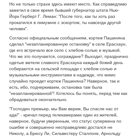
Но не только страхи здесь имеют место. Как справедливо
заметил в свое время бывший губернатор штата Нью-
Йорк Герберт Г. Леман: "После того, как ты хоть раз
прокатился в лимузине с эскортом, ты навсегда другой
человек".
Согласно официальным сообщениям, кортеж Пашиняна
сделал "незапланированную остановку" в селе Ерасхаун,
где его встречало все село с хлебом-солью и музыкой.
Что же это получается, сограждане? Выходит, празднично
одетые жители славного Ерасхауна каждый божий день
собираются на сельской площади с хлебом-солью и
музыкальными инструментами в надежде, что мимо
случайно проедет кортеж Пашиняна? Наверное, так и
есть, ибо, подчеркиваем, остановка там была
"незапланированной"! Хотелось бы понять, перед тем как
обрадоваться окончательно.
"Господин премьер, мы Вам верим, Вы спасли нас от
ада!" - кричал перед телекамерами один из жителей,
наверное, будучи уверенным, что статус супермена по
ошибке и совершенно несправедливо достался не
Николу, а Брюсу Ли, Сильвестеру Сталлоне, Арнольду