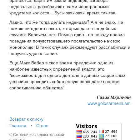
братаются, дарят им земли индейцев, заговоры
недовольных разоблачают, сами иностранными
кредитами колются... Бусы звяк-звяк, время тик-так.
Ладно, что же тогда делать индейцам? А я не знаю. Не
помню ни одного совета, которые дают в подобных
случаях. Впрочем, нет. Помню один - по поводу правил
поведения почувствовавшего посягательство на свою
монополию. В таких случаях рекомендуют расслабиться и
получить удовольствие.
Еще Макс Вебер в свое время предложил одно из
наиболее известных определений власти: это
"возможность для одного деятеля в данных социальных
условиях проводить собственную волю даже вопреки
сопротивлению общества".
Гагик Мкртчян
www.golosarmenii.am
Возврат к списку
Главная
⋅
О нас
© Сетевой исследовательский
институт