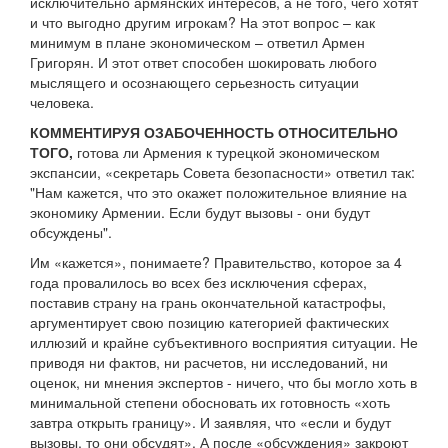
исключительно армянских интересов, а не того, чего хотят
и что выгодно другим игрокам? На этот вопрос – как
минимум в плане экономическом – ответил Армен
Григорян. И этот ответ способен шокировать любого
мыслящего и осознающего серьезность ситуации
человека.
КОММЕНТИРУЯ ОЗАБОЧЕННОСТЬ ОТНОСИТЕЛЬНО
ТОГО,
готова ли Армения к турецкой экономическом
экспансии, «секретарь Совета безопасности» ответил так:
"Нам кажется, что это окажет положительное влияние на
экономику Армении. Если будут вызовы - они будут
обсуждены".
Им «кажется», понимаете? Правительство, которое за 4
года провалилось во всех без исключения сферах,
поставив страну на грань окончательной катастрофы,
аргументирует свою позицию категорией фактических
иллюзий и крайне субъективного восприятия ситуации. Не
приводя ни фактов, ни расчетов, ни исследований, ни
оценок, ни мнения экспертов - ничего, что бы могло хоть в
минимальной степени обосновать их готовность «хоть
завтра открыть границу». И заявляя, что «если и будут
вызовы, то они обсудят». А после «обсуждения» закроют