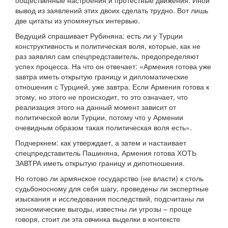
общественные настроения и протестные движения. Иной
вывод из заявлений этих двоих сделать трудно. Вот лишь
две цитаты из упомянутых интервью.
Ведущий спрашивает Рубиняна: есть ли у Турции
конструктивность и политическая воля, которые, как не
раз заявлял сам спецпредставитель, предопределяют
успех процесса. На что он отвечает: «Армения готова уже
завтра иметь открытую границу и дипломатические
отношения с Турцией, уже завтра. Если Армения готова к
этому, но этого не происходит, то это означает, что
реализация этого на данный момент зависит от
политической воли Турции, потому что у Армении
очевидным образом такая политическая воля есть».
Подчеркнем: как утверждает, а затем и настаивает
спецпредставитель Пашиняна, Армения готова ХОТЬ
ЗАВТРА иметь открытую границу и дипотношения.
Но готово ли армянское государство (не власти) к столь
судьбоносному для себя шагу, проведены ли экспертные
изыскания и исследования последствий, подсчитаны ли
экономические выгоды, известны ли угрозы – проще
говоря, стоит ли эта овчинка выделки в контексте