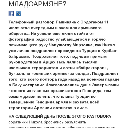
МЛАДОАРМЯНЕ?
Телефонный разговор Пашиняна с Эрдоганом 11
июля стал очередным шоком для армянского
общества. Не успели еще люди отойти от
фотографии радостно улыбающегося и горячо
пожимающего руку Чавушоглу Мирзояна, как Никол
уже лично поздравляет президента Турции с Курбан-
байрамом. Поздравляет того, под чьим прямым
руководством в Арцах засылались тысячи
наемников-террористов и сотни «байрактаров»,
буквально косивших армянских солдат. Поздравляет
того, кто всего полтора года назад на военном параде
в Баку «отправил благословение» душе Энвера-паши
- одного из главных организаторов Геноцида, тем
самым давая понять, что планы Турции по
завершению Геноцида армян и захвата всей
территории Армении остаются в силе.
НА СЛЕДУЮЩИЙ ДЕНЬ ПОСЛЕ ЭТОГО РАЗГОВОРА
соратники Никола бросились разъяснять
«непонятливому» армянскому обществу всю значимость