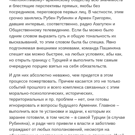
и блестящие перспективы прямых, якобы без
посредников, переговоров первых лиц. В частности, этим
срочно занялись Рубен Рубинян и Армен Григорян,
давшие интервью, соответственно, радио Азатутюн и
Общественному телевидению. Если бы можно было
одним словом выразить суть и общую тональность их
высказываний, то этим словом была бы спешка. Явно
подгоняемая внешними хозяевами, команда Пашиняна
спешит как можно быстрее, на любых условиях, абы как,
но открыть границу с Турцией и выполнить тем самым
очередную порцию взятых на себя обязательств.
И для них абсолютно неважно, чем придется в этом
процессе пожертвовать. Причем касается это не только
событий прошлого и всего комплекса связанных с этим
морально-психологических, исторических,
территориальных и пр. проблем – нет, они готовы
игнорировать и вопросы будущего Армении. Главное –
выполнить все те установки и задачи, к которым их
заранее готовили, в том числе – в самой Турции (в случае
Рубиняна), и ради чего привели к власти и заботливо
ограждают от любых поползновений, несмотря на