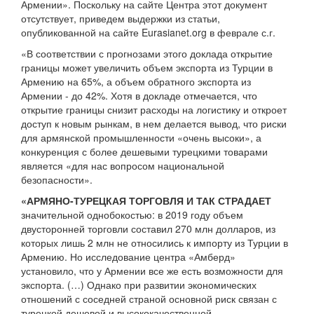
Армении». Поскольку на сайте Центра этот документ
отсутствует, приведем выдержки из статьи,
опубликованной на сайте Eurasianet.org в феврале с.г.
«В соответствии с прогнозами этого доклада открытие
границы может увеличить объем экспорта из Турции в
Армению на 65%, а объем обратного экспорта из
Армении - до 42%. Хотя в докладе отмечается, что
открытие границы снизит расходы на логистику и откроет
доступ к новым рынкам, в нем делается вывод, что риски
для армянской промышленности «очень высоки», а
конкуренция с более дешевыми турецкими товарами
является «для нас вопросом национальной
безопасности».
«АРМЯНО-ТУРЕЦКАЯ ТОРГОВЛЯ И ТАК СТРАДАЕТ
значительной однобокостью: в 2019 году объем
двусторонней торговли составил 270 млн долларов, из
которых лишь 2 млн не относились к импорту из Турции в
Армению. Но исследование центра «Амберд»
установило, что у Армении все же есть возможности для
экспорта. (…) Однако при развитии экономических
отношений с соседней страной основной риск связан с
турецкой дешевой и высококачественной