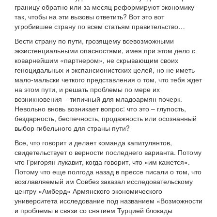
границу обратно или за месяц реформируют экономику
так, чтобы на эти вызовы ответить? Вот это вот
угробившее страну по всем статьям правительство…
Вести страну по пути, грозящему всевозможными
экзистенциальными опасностями, имея при этом дело с
коварнейшим «партнером», не скрывающим своих
геноцидальных и экспансионистских целей, но не иметь
мало-мальски четкого представления о том, что тебя ждет
на этом пути, и решать проблемы по мере их
возникновения – типичный для младоармян почерк.
Невольно вновь возникает вопрос: что это – глупость,
бездарность, беспечность, продажность или осознанный
выбор гибельного для страны пути?
Все, что говорит и делает команда капитулянтов,
свидетельствует о верности последнего варианта. Потому
что Григорян лукавит, когда говорит, что «им кажется».
Потому что еще полгода назад в прессе писали о том, что
возглавляемый им Совбез заказал исследовательскому
центру «Амберд» Армянского экономического
университета исследование под названием «Возможности
и проблемы в связи со снятием Турцией блокады