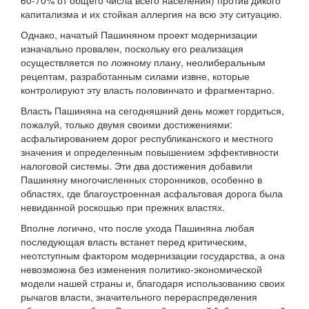
60-70% от общего числа всего населения) против дикого
капитализма и их стойкая аллергия на всю эту ситуацию.
Однако, начатый Пашиняном проект модернизации
изначально провален, поскольку его реализация
осуществляется по ложному плану, неолиберальным
рецептам, разработанным силами извне, которые
контролируют эту власть половинчато и фрагментарно.
Власть Пашиняна на сегодняшний день может гордиться,
пожалуй, только двумя своими достижениями:
асфальтированием дорог республиканского и местного
значения и определенным повышением эффективности
налоговой системы. Эти два достижения добавили
Пашиняну многочисленных сторонников, особенно в
областях, где благоустроенная асфальтовая дорога была
невиданной роскошью при прежних властях.
Вполне логично, что после ухода Пашиняна любая
последующая власть встанет перед критическим,
неотступным фактором модернизации государства, а она
невозможна без изменения политико-экономической
модели нашей страны и, благодаря использованию своих
рычагов власти, значительного перераспределения