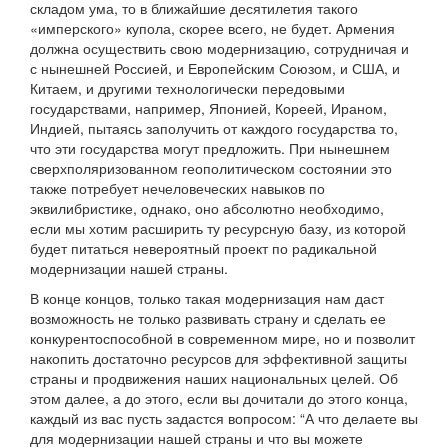
складом ума, то в ближайшие десятилетия такого
«имперского» купола, скорее всего, не будет. Армения
должна осуществить свою модернизацию, сотрудничая и
с нынешней Россией, и Европейским Союзом, и США, и
Китаем, и другими технологически передовыми
государствами, например, Японией, Кореей, Ираном,
Индией, пытаясь заполучить от каждого государства то,
что эти государства могут предложить. При нынешнем
сверхполяризованном геополитическом состоянии это
также потребует нечеловеческих навыков по
эквилибристике, однако, оно абсолютно необходимо,
если мы хотим расширить ту ресурсную базу, из которой
будет питаться невероятный проект по радикальной
модернизации нашей страны.
В конце концов, только такая модернизация нам даст
возможность не только развивать страну и сделать ее
конкурентоспособной в современном мире, но и позволит
накопить достаточно ресурсов для эффективной защиты
страны и продвижения наших национальных целей. Об
этом далее, а до этого, если вы дочитали до этого конца,
каждый из вас пусть задастся вопросом: “А что делаете вы
для модернизации нашей страны и что вы можете