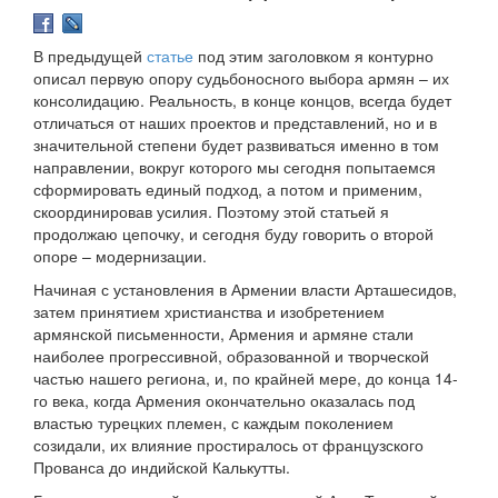
В предыдущей
статье
под этим заголовком я контурно
описал первую опору судьбоносного выбора армян – их
консолидацию. Реальность, в конце концов, всегда будет
отличаться от наших проектов и представлений, но и в
значительной степени будет развиваться именно в том
направлении, вокруг которого мы сегодня попытаемся
сформировать единый подход, а потом и применим,
скоординировав усилия. Поэтому этой статьей я
продолжаю цепочку, и сегодня буду говорить о второй
опоре – модернизации.
Начиная с установления в Армении власти Арташесидов,
затем принятием христианства и изобретением
армянской письменности, Армения и армяне стали
наиболее прогрессивной, образованной и творческой
частью нашего региона, и, по крайней мере, до конца 14-
го века, когда Армения окончательно оказалась под
властью турецких племен, с каждым поколением
созидали, их влияние простиралось от французского
Прованса до индийской Калькутты.