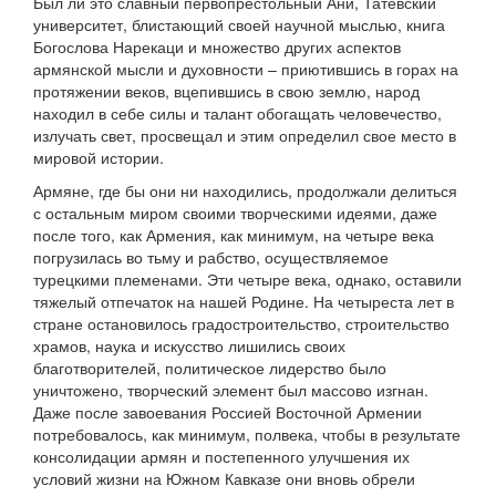
Был ли это славный первопрестольный Ани, Татевский
университет, блистающий своей научной мыслью, книга
Богослова Нарекаци и множество других аспектов
армянской мысли и духовности – приютившись в горах на
протяжении веков, вцепившись в свою землю, народ
находил в себе силы и талант обогащать человечество,
излучать свет, просвещал и этим определил свое место в
мировой истории.
Армяне, где бы они ни находились, продолжали делиться
с остальным миром своими творческими идеями, даже
после того, как Армения, как минимум, на четыре века
погрузилась во тьму и рабство, осуществляемое
турецкими племенами. Эти четыре века, однако, оставили
тяжелый отпечаток на нашей Родине. На четыреста лет в
стране остановилось градостроительство, строительство
храмов, наука и искусство лишились своих
благотворителей, политическое лидерство было
уничтожено, творческий элемент был массово изгнан.
Даже после завоевания Россией Восточной Армении
потребовалось, как минимум, полвека, чтобы в результате
консолидации армян и постепенного улучшения их
условий жизни на Южном Кавказе они вновь обрели