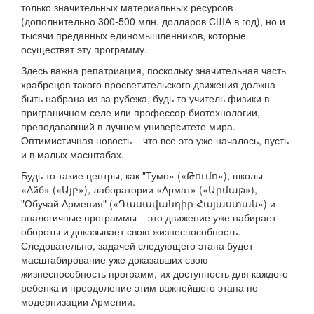
только значительных материальных ресурсов
(дополнительно 300-500 млн. долларов США в год), но и
тысячи преданных единомышленников, которые
осуществят эту программу.
Здесь важна репатриация, поскольку значительная часть
храбрецов такого просветительского движения должна
быть набрана из-за рубежа, будь то учитель физики в
приграничном селе или профессор биотехнологии,
преподававший в лучшем университете мира.
Оптимистичная новость – что все это уже началось, пусть
и в малых масштабах.
Будь то такие центры, как "Тумо» («Թումո»), школы
«Айб» («Այբ»), лаборатории «Армат» («Արմաթ»),
"Обучай Армения" («Դասավանդիր Հայաստան») и
аналогичные программы – это движение уже набирает
обороты и доказывает свою жизнеспособность.
Следовательно, задачей следующего этапа будет
масштабирование уже доказавших свою
жизнеспособность программ, их доступность для каждого
ребенка и преодоление этим важнейшего этапа по
модернизации Армении.