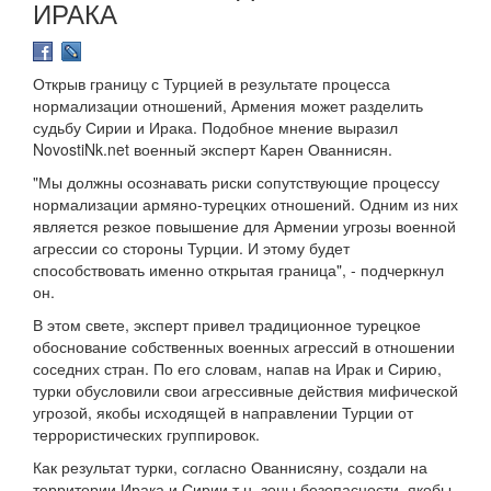
ИРАКА
Открыв границу с Турцией в результате процесса
нормализации отношений, Армения может разделить
судьбу Сирии и Ирака. Подобное мнение выразил
NovostiNk.net военный эксперт Карен Ованнисян.
"Мы должны осознавать риски сопутствующие процессу
нормализации армяно-турецких отношений. Одним из них
является резкое повышение для Армении угрозы военной
агрессии со стороны Турции. И этому будет
способствовать именно открытая граница", - подчеркнул
он.
В этом свете, эксперт привел традиционное турецкое
обоснование собственных военных агрессий в отношении
соседних стран. По его словам, напав на Ирак и Сирию,
турки обусловили свои агрессивные действия мифической
угрозой, якобы исходящей в направлении Турции от
террористических группировок.
Как результат турки, согласно Ованнисяну, создали на
территории Ирака и Сирии т.н. зоны безопасности, якобы