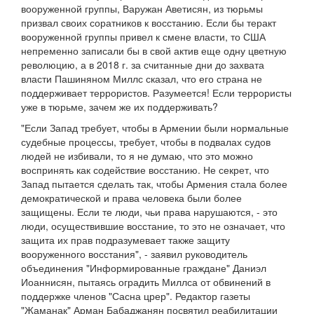
вооруженной группы, Варужан Аветисян, из тюрьмы
призвал своих соратников к восстанию. Если бы теракт
вооруженной группы привел к смене власти, то США
непременно записали бы в свой актив еще одну цветную
революцию, а в 2018 г. за считанные дни до захвата
власти Пашиняном Миллс сказал, что его страна не
поддерживает террористов. Разумеется! Если террористы
уже в тюрьме, зачем же их поддерживать?
"Если Запад требует, чтобы в Армении были нормальные
судебные процессы, требует, чтобы в подвалах судов
людей не избивали, то я не думаю, что это можно
воспринять как содействие восстанию. Не секрет, что
Запад пытается сделать так, чтобы Армения стала более
демократической и права человека были более
защищены. Если те люди, чьи права нарушаются, - это
люди, осуществившие восстание, то это не означает, что
защита их прав подразумевает также защиту
вооруженного восстания", - заявил руководитель
объединения "Информированные граждане" Даниэл
Иоаннисян, пытаясь оградить Миллса от обвинений в
поддержке членов "Сасна црер". Редактор газеты
"Жаманак" Арман Бабаджанян посвятил реабилитации