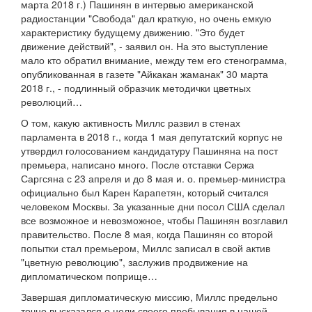
марта 2018 г.) Пашинян в интервью американской
радиостанции "Свобода" дал краткую, но очень емкую
характеристику будущему движению. "Это будет
движение действий", - заявил он. На это выступление
мало кто обратил внимание, между тем его стенограмма,
опубликованная в газете "Айкакан жаманак" 30 марта
2018 г., - подлинный образчик методички цветных
революций…
О том, какую активность Миллс развил в стенах
парламента в 2018 г., когда 1 мая депутатский корпус не
утвердил голосованием кандидатуру Пашиняна на пост
премьера, написано много. После отставки Сержа
Саргсяна с 23 апреля и до 8 мая и. о. премьер-министра
официально был Карен Карапетян, который считался
человеком Москвы. За указанные дни посол США сделал
все возможное и невозможное, чтобы Пашинян возглавил
правительство. После 8 мая, когда Пашинян со второй
попытки стал премьером, Миллс записал в свой актив
"цветную революцию", заслужив продвижение на
дипломатическом поприще…
Завершая дипломатическую миссию, Миллс предельно
точно высказался о цели своего пребывания в нашей