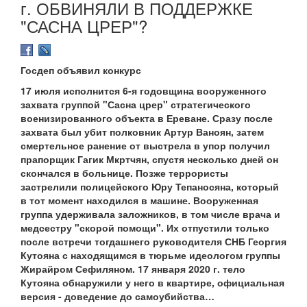
г. ОБВИНЯЛИ В ПОДДЕРЖКЕ
"САСНА ЦРЕР"?
Госдеп объявил конкурс
17 июля исполнится 6-я годовщина вооруженного
захвата группой "Сасна црер" стратегического
военизированного объекта в Ереване. Сразу после
захвата был убит полковник Артур Ваноян, затем
смертельное ранение от выстрела в упор получил
прапорщик Гагик Мкртчян, спустя несколько дней он
скончался в больнице. Позже террористы
застрелили полицейского Юру Тепаносяна, который
в тот момент находился в машине. Вооруженная
группа удерживала заложников, в том числе врача и
медсестру "скорой помощи". Их отпустили только
после встречи тогдашнего руководителя СНБ Георгия
Кутояна с находящимся в тюрьме идеологом группы
Жирайром Сефиляном. 17 января 2020 г. тело
Кутояна обнаружили у него в квартире, официальная
версия - доведение до самоубийства…