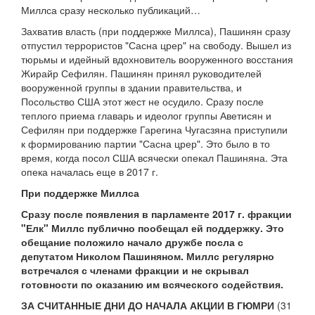
Миллса сразу несколько публикаций…
Захватив власть (при поддержке Миллса), Пашинян сразу
отпустил террористов "Сасна црер" на свободу. Вышел из
тюрьмы и идейный вдохновитель вооруженного восстания
Жирайр Сефилян. Пашинян принял руководителей
вооруженной группы в здании правительства, и
Посольство США этот жест не осудило. Сразу после
теплого приема главарь и идеолог группы Аветисян и
Сефилян при поддержке Гарегина Чугасзяна приступили
к формированию партии "Сасна црер". Это было в то
время, когда посол США всячески опекал Пашиняна. Эта
опека началась еще в 2017 г.
При поддержке Миллса
Сразу после появления в парламенте 2017 г. фракции
"Елк" Миллс публично пообещал ей поддержку. Это
обещание положило начало дружбе посла с
депутатом Николом Пашиняном. Миллс регулярно
встречался с членами фракции и не скрывал
готовности по оказанию им всяческого содействия.
ЗА СЧИТАННЫЕ ДНИ ДО НАЧАЛА АКЦИИ В ГЮМРИ
(31