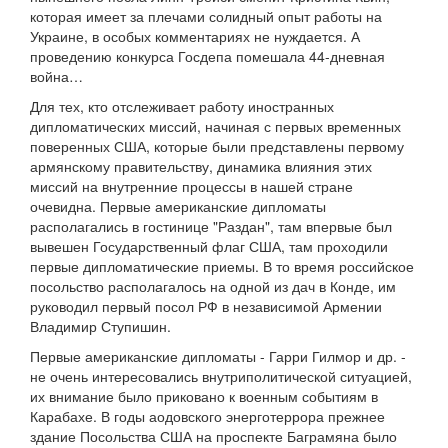
которая имеет за плечами солидный опыт работы на
Украине, в особых комментариях не нуждается. А
проведению конкурса Госдепа помешала 44-дневная
война…
Для тех, кто отслеживает работу иностранных
дипломатических миссий, начиная с первых временных
поверенных США, которые были представлены первому
армянскому правительству, динамика влияния этих
миссий на внутренние процессы в нашей стране
очевидна. Первые американские дипломаты
располагались в гостинице "Раздан", там впервые был
вывешен Государственный флаг США, там проходили
первые дипломатические приемы. В то время российское
посольство располагалось на одной из дач в Конде, им
руководил первый посол РФ в независимой Армении
Владимир Ступишин.
Первые американские дипломаты - Гарри Гилмор и др. -
не очень интересовались внутриполитической ситуацией,
их внимание было приковано к военным событиям в
Карабахе. В годы аодовского энерготеррора прежнее
здание Посольства США на проспекте Баграмяна было