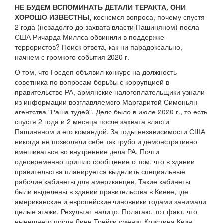
НЕ БУДЕМ ВСПОМИНАТЬ ДЕТАЛИ ТЕРАКТА, ОНИ
ХОРОШО ИЗВЕСТНЫ,
коснемся вопроса, почему спустя
2 года (незадолго до захвата власти Пашиняном) посла
США Ричарда Миллса обвинили в поддержке
террористов? Поиск ответа, как ни парадоксально,
начнем с громкого события 2020 г.
О том, что Госдеп объявил конкурс на должность
советника по вопросам борьбы с коррупцией в
правительстве РА, армянские налогоплательщики узнали
из информации возглавляемого Маргаритой Симоньян
агентства "Раша тудей". Дело было в июле 2020 г., то есть
спустя 2 года и 2 месяца после захвата власти
Пашиняном и его командой. За годы независимости США
никогда не позволяли себе так грубо и демонстративно
вмешиваться во внутренние дела РА. Почти
одновременно пришло сообщение о том, что в здании
правительства планируется выделить специальные
рабочие кабинеты для американцев. Такие кабинеты
были выделены в здании правительства в Киеве, где
американские и европейские чиновники годами занимали
целые этажи. Результат налицо. Полагаю, тот факт, что
нынешнего посла Линн Трейси сменит Кристина Квин,