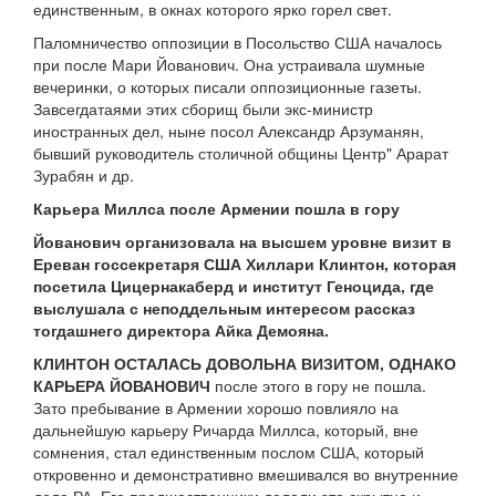
единственным, в окнах которого ярко горел свет.
Паломничество оппозиции в Посольство США началось
при после Мари Йованович. Она устраивала шумные
вечеринки, о которых писали оппозиционные газеты.
Завсегдатаями этих сборищ были экс-министр
иностранных дел, ныне посол Александр Арзуманян,
бывший руководитель столичной общины Центр" Арарат
Зурабян и др.
Карьера Миллса после Армении пошла в гору
Йованович организовала на высшем уровне визит в
Ереван госсекретаря США Хиллари Клинтон, которая
посетила Цицернакаберд и институт Геноцида, где
выслушала с неподдельным интересом рассказ
тогдашнего директора Айка Демояна.
КЛИНТОН ОСТАЛАСЬ ДОВОЛЬНА ВИЗИТОМ, ОДНАКО
КАРЬЕРА ЙОВАНОВИЧ
после этого в гору не пошла.
Зато пребывание в Армении хорошо повлияло на
дальнейшую карьеру Ричарда Миллса, который, вне
сомнения, стал единственным послом США, который
откровенно и демонстративно вмешивался во внутренние