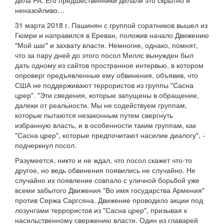
дела РА. Его предшественники делали это скрытно и
неназойливо…
31 марта 2018 г. Пашинян с группой соратников вышел из
Гюмри и направился в Ереван, положив начало Движению
"Мой шаг" и захвату власти. Немногие, однако, помнят,
что за пару дней до этого посол Миллс вынужден был
дать одному из сайтов пространное интервью, в котором
опроверг предъявленные ему обвинения, объявив, что
США не поддерживают террористов из группы "Сасна
црер". "Эти сведения, которые запущены в обращение,
далеки от реальности. Мы не содействуем группам,
которые пытаются незаконным путем свергнуть
избранную власть, и в особенности таким группам, как
"Сасна црер", которые предпочитают насилие диалогу", -
подчеркнул посол.
Разумеется, никто и не ждал, что посол скажет что-то
другое, но ведь обвинения появились не случайно. Не
случайно их появление совпало с уличной борьбой уже
всеми забытого Движения "Во имя государства Армения"
против Сержа Саргсяна. Движение проводило акции под
лозунгами террористов из "Сасна црер", призывая к
насильственному свержению власти. Один из главарей