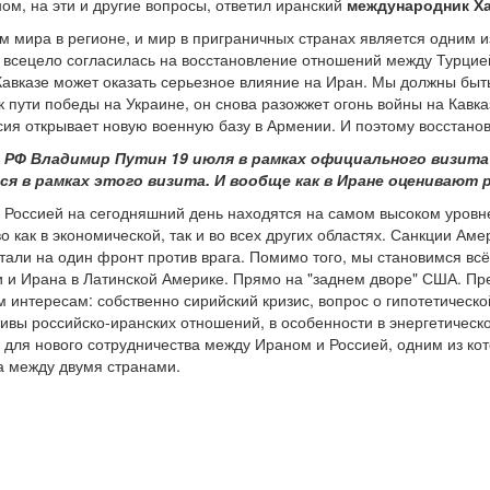
ом, на эти и другие вопросы, ответил иранский
международник Х
ом мира в регионе, и мир в приграничных странах является одним 
 всецело согласилась на восстановление отношений между Турцие
Кавказе может оказать серьезное влияние на Иран. Мы должны быть
 пути победы на Украине, он снова разожжет огонь войны на Кавказ
сия открывает новую военную базу в Армении. И поэтому восстано
т РФ Владимир Путин 19 июля в рамках официального визита
я в рамках этого визита. И вообще как в Иране оценивают 
Россией на сегодняшний день находятся на самом высоком уровне
о как в экономической, так и во всех других областях. Санкции Аме
тали на один фронт против врага. Помимо того, мы становимся вс
и и Ирана в Латинской Америке. Прямо на "заднем дворе" США. П
 интересам: собственно сирийский кризис, вопрос о гипотетическ
ивы российско-иранских отношений, в особенности в энергетическо
ри для нового сотрудничества между Ираном и Россией, одним из к
а между двумя странами.