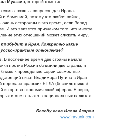
аял Муаззин
, который отметил։
из самых важных вопросов для Ирана.
й и Арменией, потому что любая война,
 очень осторожны в это время, если Запад
е. И это является признаком того, что многое
вление этих отношений может служить миру․
 прибудит в Иран. Конкретно какие
русско-иранские отношение?
. В последнее время две страны начали
рики против России сблизили две страны, и
ё ближе к проведению серии совместных
редстоящий визит Владимира Путина в Иран
ой передаче иранских БПЛА (беспилотников)
й и торгово-экономической сферах. Я верю,
оторых станет оплата в национальных валютах
Беседу вела Илона Азарян
www.iravunk.com