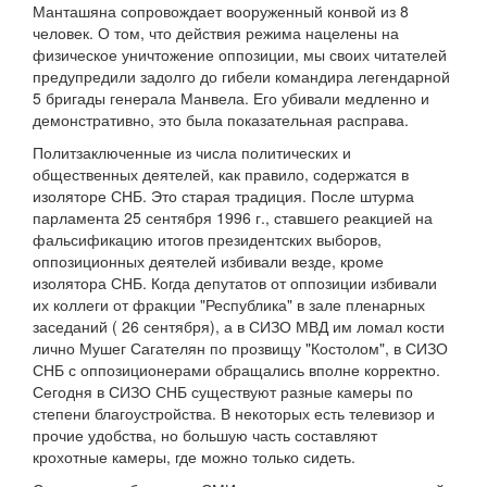
Манташяна сопровождает вооруженный конвой из 8
человек. О том, что действия режима нацелены на
физическое уничтожение оппозиции, мы своих читателей
предупредили задолго до гибели командира легендарной
5 бригады генерала Манвела. Его убивали медленно и
демонстративно, это была показательная расправа.
Политзаключенные из числа политических и
общественных деятелей, как правило, содержатся в
изоляторе СНБ. Это старая традиция. После штурма
парламента 25 сентября 1996 г., ставшего реакцией на
фальсификацию итогов президентских выборов,
оппозиционных деятелей избивали везде, кроме
изолятора СНБ. Когда депутатов от оппозиции избивали
их коллеги от фракции "Республика" в зале пленарных
заседаний ( 26 сентября), а в СИЗО МВД им ломал кости
лично Мушег Сагателян по прозвищу "Костолом", в СИЗО
СНБ с оппозиционерами обращались вполне корректно.
Сегодня в СИЗО СНБ существуют разные камеры по
степени благоустройства. В некоторых есть телевизор и
прочие удобства, но большую часть составляют
крохотные камеры, где можно только сидеть.