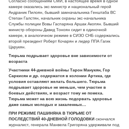
Согласно сообщениям СМИ, в настоящее время в одной
камере оказались экс-министр и национальный герой
Андраник Пилоян, бывший замначальника Генштаба ВС
Степан Галстян, начальник охраны экс-начальника
Службы полиции Вовы Гаспаряна Аршак Акопян. Бывший
министр обороны Давид Тоноян сидит в одиночной
камере, в аналогичном режиме в СИЗО СНБ содержались
второй президент Роберт Кочарян и лидер ППА Гагик
Царукян.
Тюрьма подрывает здоровье вне зависимости от
возраста
Участники 44-дневной войны Тарон Манукян, Гор
Саркисян и др. содержатся в колонии Артика, где
условия оставляют желать большего. Тюрьма
подрывает здоровье не меньше, чем участие в
боевых действиях, и возраст тому не помеха.
Тюрьма может на всю жизнь подорвать здоровье
даже самых молодых и закаленных…
ПРИ РЕЖИМЕ ПАШИНЯНА В ТЮРЬМЕ ОТ
ПОСЛЕДСТВИЙ 40-ДНЕВНОЙ ГОЛОДОВКИ
скончался
журналист, генерала Манвела Григоряна удерживали под