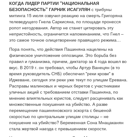
КОГДА ЛИДЕР ПАРТИИ "НАЦИОНАЛЬНАЯ
БЕЗОПАСНОСТЬ" ГАРНИК ИСАГУЛЯН
с трибуны
митинга 15 июля озвучил реакцию на смерть Григоряна
телеведущего Гнела Саркисяна, по площади пронесся
ропот негодования. Автор не станет цитировать эту
непристойность, ограничится напоминанием, что Гнел –
это самое точное олицетворение правящего режима…
Пора понять, что действия Пашиняна нацелены на
физическое уничтожение оппозиции. Это борьба без
правил и гуманизма, причем, диктатор за 4 года вошел во
вкус. В 2019 г. он требовал, чтобы Артур Ванецян (в то
время руководитель СНБ) обеспечил "реки крови" в
Иджеване, сегодня эти реки уже текут по улицам Еревана.
Расправы малиновых и черных беретов с участниками
уличных акций с требованием отставки Пашиняна, по
мнению влиятельных юристов, следует расценивать как
множественные покушения на убийство. А разве
перемещение пашиняновского эскорта с бешеной
скоростью по центральным улицам столицы – не
покушение на убийство? Беременная Сона Мнацаканян
стала жертвой наезда с превышением скорости.