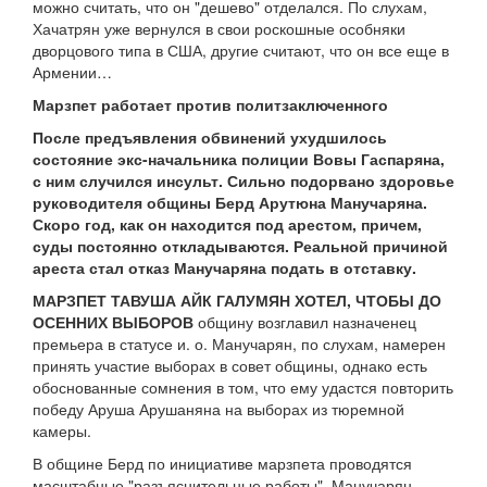
можно считать, что он "дешево" отделался. По слухам,
Хачатрян уже вернулся в свои роскошные особняки
дворцового типа в США, другие считают, что он все еще в
Армении…
Марзпет работает против политзаключенного
После предъявления обвинений ухудшилось
состояние экс-начальника полиции Вовы Гаспаряна,
с ним случился инсульт. Сильно подорвано здоровье
руководителя общины Берд Арутюна Манучаряна.
Скоро год, как он находится под арестом, причем,
суды постоянно откладываются. Реальной причиной
ареста стал отказ Манучаряна подать в отставку.
МАРЗПЕТ ТАВУША АЙК ГАЛУМЯН ХОТЕЛ, ЧТОБЫ ДО
ОСЕННИХ ВЫБОРОВ
общину возглавил назначенец
премьера в статусе и. о. Манучарян, по слухам, намерен
принять участие выборах в совет общины, однако есть
обоснованные сомнения в том, что ему удастся повторить
победу Аруша Арушаняна на выборах из тюремной
камеры.
В общине Берд по инициативе марзпета проводятся
масштабные "разъяснительные работы". Манучарян