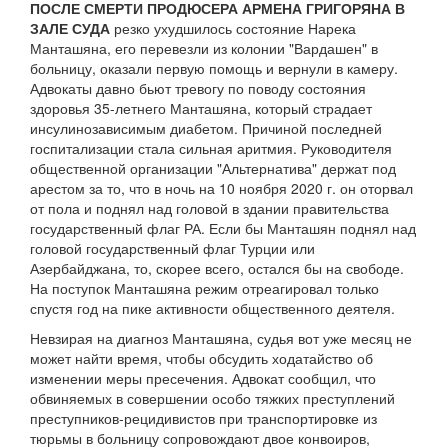
ПОСЛЕ СМЕРТИ ПРОДЮСЕРА АРМЕНА ГРИГОРЯНА В
ЗАЛЕ СУДА
резко ухудшилось состояние Нарека
Манташяна, его перевезли из колонии "Вардашен" в
больницу, оказали первую помощь и вернули в камеру.
Адвокаты давно бьют тревогу по поводу состояния
здоровья 35-летнего Манташяна, который страдает
инсулинозависимым диабетом. Причиной последней
госпитализации стала сильная аритмия. Руководителя
общественной организации "Альтернатива" держат под
арестом за то, что в ночь на 10 ноября 2020 г. он оторвал
от пола и поднял над головой в здании правительства
государственный флаг РА. Если бы Манташян поднял над
головой государственный флаг Турции или
Азербайджана, то, скорее всего, остался бы на свободе.
На поступок Манташяна режим отреагировал только
спустя год на пике активности общественного деятеля.
Невзирая на диагноз Манташяна, судья вот уже месяц не
может найти время, чтобы обсудить ходатайство об
изменении меры пресечения. Адвокат сообщил, что
обвиняемых в совершении особо тяжких преступлений
преступников-рецидивистов при транспортировке из
тюрьмы в больницу сопровождают двое конвоиров,