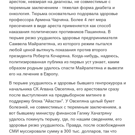
арестом, невзирая на диагнозы, не совместимые с
тюремным заключением - тяжелая форма диабета и
онкология. Тюрьма основательно подорвала здоровье
профессора Армена Чарчяна. Более 4 лет мера
пресечения в виде ареста применяется как способ
наказания политических противников Пашиняна. В
тюрьме резко ухудшилось здоровье предпринимателя
Самвела Майрапетяна, из которого режим пытался
любой ценой вытянуть показания против второго
президента Роберта Кочаряна. Когда-нибудь, надеюсь,
политизированная публика из первых уст узнает, каким
образом родным удалось спасти Майрапетяна и вывезти
его на лечение в Европу.
В тюрьме ухудшилось и здоровье бывшего генпрокурора и
начальника СК Агвана Овсепяна, его арестовали сразу
после выступления на предвыборном митинге в
поддержку блока "Айастан". У Овсепяна целый букет
болезней, не совместимых с тюремным заключением, а
вот бывшему министру финансов Гагику Хачатряну
удалось покинуть тюрьму, где, по нашим сведениям, его
здоровье резко ухудшилось. Правда, после освобождения
СМИ муссировали сумму в 300 тыс. долларов, так что