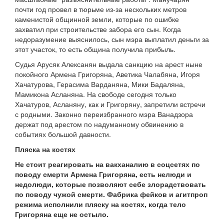
почти год провел в тюрьме из-за нескольких метров
каменистой общинной земли, которые по ошибке
захватил при строительстве забора его сын. Когда
недоразумение выяснилось, сын мэра выплатил деньги за
этот участок, то есть община получила прибыль.
Судья Арусяк Алексанян выдала санкцию на арест ныне
покойного Армена Григоряна, Аветика Чалабяна, Игоря
Хачатурова, Герасима Варданяна, Мики Бадаляна,
Мамикона Асланяна. На свободе сегодня только
Хачатуров, Асланяну, как и Григоряну, запретили встречи
с родными. Законно переизбранного мэра Ванадзора
держат под арестом по надуманному обвинению в
событиях большой давности.
Пляска на костях
Не стоит реагировать на вакханалию в соцсетях по
поводу смерти Армена Григоряна, есть нелюди и
недолюди, которые позволяют себе злорадствовать
по поводу чужой смерти. Фабрика фейков и агитпроп
режима исполнили пляску на костях, когда тело
Григоряна еще не остыло.