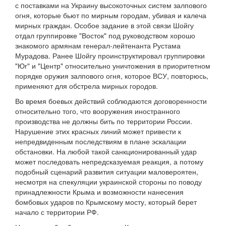
с поставками на Украину высокоточных систем залпового
огня, которые бьют по мирным городам, убивая и калеча
мирных граждан. Особое задание в этой связи Шойгу
отдал группировке "Восток" под руководством хорошо
знакомого армянам генерал-лейтенанта Рустама
Мурадова. Ранее Шойгу проинструктировал группировки
"Юг" и "Центр" относительно уничтожения в приоритетном
порядке оружия залпового огня, которое ВСУ, повторюсь,
применяют для обстрела мирных городов.
Во время боевых действий соблюдаются договоренности
относительно того, что вооружения иностранного
производства не должны бить по территории России.
Нарушение этих красных линий может привести к
непредвиденным последствиям в плане эскалации
обстановки. На любой такой санкционированный удар
может последовать непредсказуемая реакция, а потому
подобный сценарий развития ситуации маловероятен,
несмотря на спекуляции украинской стороны по поводу
принадлежности Крыма и возможности нанесения
бомбовых ударов по Крымскому мосту, который берет
начало с территории РФ.