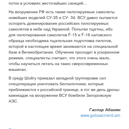
поток в условиях жесточайших санкций…
На вооружении РФ есть также пилотируемые самолеты
новейших моделей СУ-35 и СУ- 34. ВСУ давно пытаются
оспорить доминирование российских пилотируемых
самолетов в небе над Украиной. Попытки тщетны, ибо
для пилотирования самолетов F-15 и F-16 натовского
образца необходима тщательная подготовка пилотов,
которой в настоящее время занимаются на специальной
базе в Великобритании. Обучение проходит в ускоренном
режиме, специалисты считают, что этого очень мало,
чтобы научиться летать на таких сверхсовременных
машинах.
В среду Шойгу приказал западной группировке сил
спецоперации уничтожать беспилотники, которые
приближаются к российской границе, в тот же день дроны-
камикадзе на вооружении ВСУ бомбили Запорожскую
АЭС.
Гаспар Адамян
www.golosarmenii.am