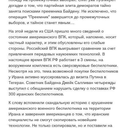
догадки о том, что партийная элита демократов тайно
занята поисками преемника Байдену. Не исключено, что
операция "Преемник" завершится до промежуточных
выборов, и тайное станет явным…
На этой неделе из США пришло много сведений о
состоянии американского ВПК, который, напомню, носит
частный характер, и этим обусловлены его слабые
стороны. Российский ВПК выигрывает сравнение за счет
привлечения передовых наукоемких технологий. В
настоящее время ВПК РФ работает в 3 смены, на
вооружении комплекса есть сверхзвуковые беспилотники.
Несмотря на это, тема возможной покупки беспилотников
у Ирана активно муссировалась до визита Путина в
Тегеран. Советник Байдена Джейк Салливан четырежды
выступил с обещанием нарушить сделку о поставках РФ
300 иранских беспилотников.
К слову вспомнили скандальную историю с крушением
американского военного беспилотника на территории
Ирана и заверения американцев о том, что иранские
специалисты не смогут скопировать новейшие
технологии. Не только скопировали, но и поставили на