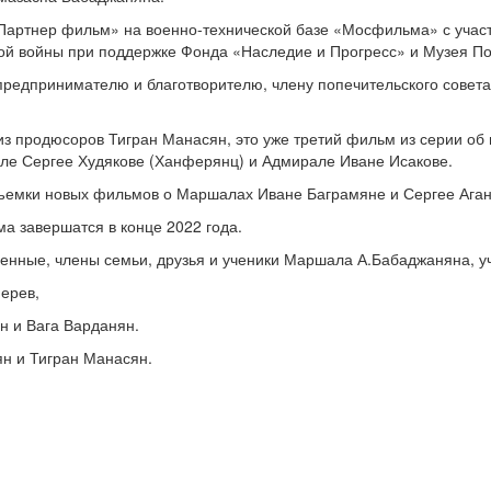
Партнер фильм» на военно-технической базе «Мосфильма» с учас
й войны при поддержке Фонда «Наследие и Прогресс» и Музея Поб
редпринимателю и благотворителю, члену попечительского совет
из продюсоров Тигран Манасян, это уже третий фильм из серии об
е Сергее Худякове (Ханферянц) и Адмирале Иване Исакове.
ъемки новых фильмов о Маршалах Иване Баграмяне и Сергее Аган
 завершатся в конце 2022 года.
оенные, члены семьи, друзья и ученики Маршала А.Бабаджаняна, у
перев,
н и Вага Варданян.
н и Тигран Манасян.