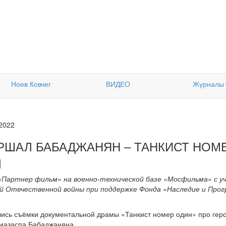
Ноев Ковчег
ВИДЕО
Журналы
.2022
РШАЛ БАБАДЖАНЯН – ТАНКИСТ НОМ
«Партнер фильм» на военно-технической базе «Мосфильма» с у
 Отечественной войны при поддержке Фонда «Наследие и Прогр
ились съёмки документальной драмы «Танкист номер один» про гер
мазаспа Бабаджаняна.