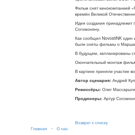
Фильм снят кинокомпанией «
времён Великой Отечественно
Идея создания принадлежит п
Согомоняну.
Как сообщил NovostiNK один 
были сняты фильмы о Маршал
В будущем, запланированы с
Окончательный монтаж фильма
В картине приняли участие в
Автор сценария:
Андрей Ку
Режиссёры:
Олег Массарыги
Продюсеры:
Артур Согомоня
Возврат к списку
Главная
⋅
О нас