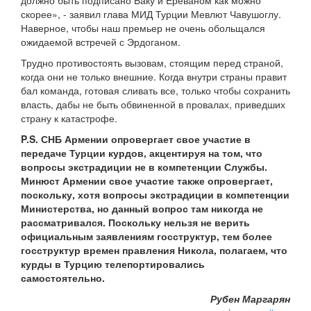
должно быть подписано Баку и Ереваном как можно
скорее», - заявил глава МИД Турции Мевлют Чавушоглу.
Наверное, чтобы наш премьер не очень обольщался
ожидаемой встречей с Эрдоганом.
Трудно противостоять вызовам, стоящим перед страной,
когда они не только внешние. Когда внутри страны правит
бал команда, готовая сливать все, только чтобы сохранить
власть, дабы не быть обвиненной в провалах, приведших
страну к катастрофе.
P.S. СНБ Армении опровергает свое участие в
передаче Турции курдов, акцентируя на том, что
вопросы экстрадиции не в компетенции Службы.
Минюст Армении свое участие также опровергает,
поскольку, хотя вопросы экстрадиции в компетенции
Министерства, но данный вопрос там никогда не
рассматривался. Поскольку нельзя не верить
официальным заявлениям госструктур, тем более
госструктур времен правления Никола, полагаем, что
курды в Турцию телепортировались
самостоятельно.
Рубен Маргарян