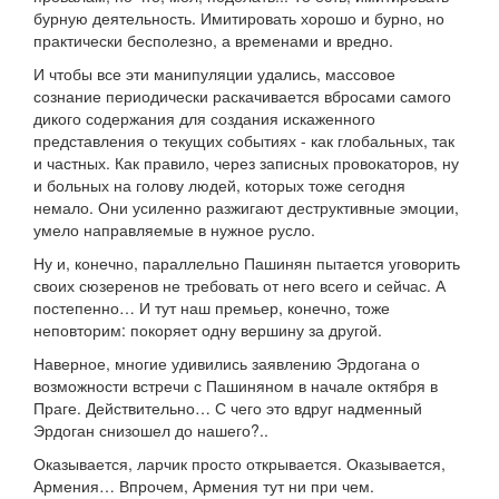
бурную деятельность. Имитировать хорошо и бурно, но
практически бесполезно, а временами и вредно.
И чтобы все эти манипуляции удались, массовое
сознание периодически раскачивается вбросами самого
дикого содержания для создания искаженного
представления о текущих событиях - как глобальных, так
и частных. Как правило, через записных провокаторов, ну
и больных на голову людей, которых тоже сегодня
немало. Они усиленно разжигают деструктивные эмоции,
умело направляемые в нужное русло.
Ну и, конечно, параллельно Пашинян пытается уговорить
своих сюзеренов не требовать от него всего и сейчас. А
постепенно… И тут наш премьер, конечно, тоже
неповторим: покоряет одну вершину за другой.
Наверное, многие удивились заявлению Эрдогана о
возможности встречи с Пашиняном в начале октября в
Праге. Действительно… С чего это вдруг надменный
Эрдоган снизошел до нашего?..
Оказывается, ларчик просто открывается. Оказывается,
Армения… Впрочем, Армения тут ни при чем.