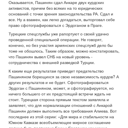
Оказывается, Пашинян сдал Анкаре двух курдских
активистов, причем без всяких на то юридических
оснований с точки зрения законодательства РА. Сдал и
все. Ну а взамен, как легко догадаться, выторговал себе
право сфотографироваться с Эрдоганом в Праге.
Турецкие спецслужбы уже рапортуют о своей удачно
проведенной специальной операции. Не говорят,
конечно, но без участия армянских спецслужб дело бы
тоже не обошлось. Таким образом, можно констатировать,
что Пашинян вывел СНБ на новый уровень -
сотрудничества с внешней разведкой Турции.
К каким еще результатам приведет предательство
Пашиняном борющихся за свою независимость курдов? А
других результатов и не будет. Сфотографироваться
Эрдоган с Пашиняном, может, и сфотографируется, но
ничего большего от их предстоящей встречи ждать не
стоит. Турецкая сторона прямым текстом заявляла и
заявляет, что для нормализации отношений с Анкарой
Пашинян должен выполнить все требования Алиева. Вот
последнее из этой серии: «Для мира и стабильности на
Южном Кавказе всеобъемлющее мирное соглашение