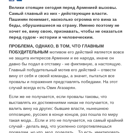
Велики стоящие сегодня перед Арменией вызовы.
Самый главный из них - действующие власти.
Пашинян понимает, насколько огромна его вина за
беды, обрушившиеся на страну. Именно поэтому не
хочет ее, вину свою, признавать, чтобы не оказаться
перед судом - истории и человеческим.
ПРОБЛЕМА, ОДНАКО, В ТОМ, ЧТО ГЛАВНЫМ
ПОБУДИТЕЛЬНЫМ
мотивом его действий является вовсе
не защита интересов Армении и ее народа, иначе он
давно бы подал в отставку - не фиктивную, а настоящую.
Главный побудительный мотив его действий – отвести
вину от себя и своей команды, а значит, пытаться все
провалы и поражения представлять победами. На этот
случай всегда есть Овик Агазарян.
Если же не получается, если провалы таковы, что
выставлять их достижениями никак не получается, то
валить вину на других: бывшие власти, нынешнюю
оппозицию, русских в конце концов, раз пошла по миру
такая мода…Если и это не получается, на самый крайний
случай - делать вид, что усиленно сопротивляешься
провалам, но что, мол, поделать... То есть, имитировать