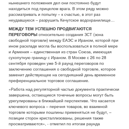
нынешнего положения дел они постоянно будут
находиться под прицелом врага. В этом ряду можно
рассматривать и попытку – к счастью, в этот раз
неудавшуюся – разрушить Кечутское водохранилище…
МЕЖДУ ТЕМ УСПЕШНО ПРОДВИГАЮТСЯ
ПЕРЕГОВОРЫ
относительно создания ЗСТ (зона
свободной торговли) между ЕАЭС и Ираном, которой при
ином раскладе могла бы воспользоваться в полной мере
и Армения – единственная из стран Союза, имеющая
сухопутную границу с Ираном. В Москве с 26 по 28
сентября проведен уже 5-й раунд переговоров по
заключению соглашения о свободной торговле, которое
заменит действующее на сегодняшний день временное
преференциальное торговое соглашение.
«Работа над регуляторной частью документа практически
завершена, остающиеся точечные вопросы могут быть
урегулированы в ближайшей перспективе. Что касается
ключевого вопроса – перечня товаров, во взаимной
торговле которыми пошлины применяться не будут, –
позиции сторон кристаллизованы, решения также
просматриваются», - отметил по итогам раунда