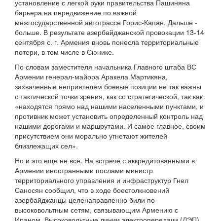
установление с легкой руки правительства Пашиняна
барьера на передвижение по важной
межгосударственной автотрассе Горис-Капан. Дальше -
больше. В результате азербайджанской провокации 13-14
сентября с. г. Армения вновь понесла территориальные
потери, в том числе в Сюнике.
По словам заместителя начальника Главного штаба ВС
Армении генерал-майора Аракела Мартикяна,
захваченные неприятелем боевые позиции не так важны
с тактической точки зрения, как со стратегической, так как
«находятся прямо над нашими населенными пунктами, и
противник может установить определенный контроль над
нашими дорогами и маршрутами. И самое главное, своим
присутствием они морально угнетают жителей
близлежащих сел».
Но и это еще не все. На встрече с аккредитованными в
Армении иностранными послами министр
территориального управления и инфраструктур Гнел
Саносян сообщил, что в ходе боестолкновений
азербайджанцы целенаправленно били по
высоковольтным сетям, связывающим Армению с
Ираном. Высоковольтные линии электропередачи (ЛЭП)