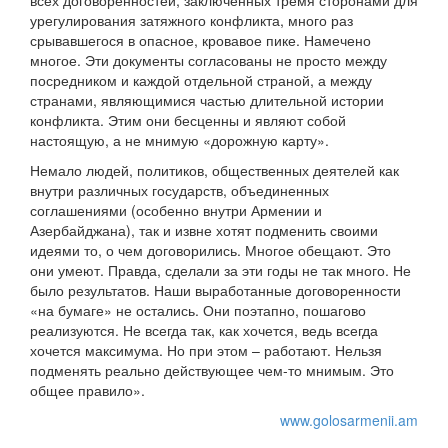
всех договоренностей, заключенных тремя сторонами для
урегулирования затяжного конфликта, много раз
срывавшегося в опасное, кровавое пике. Намечено
многое. Эти документы согласованы не просто между
посредником и каждой отдельной страной, а между
странами, являющимися частью длительной истории
конфликта. Этим они бесценны и являют собой
настоящую, а не мнимую «дорожную карту».
Немало людей, политиков, общественных деятелей как
внутри различных государств, объединенных
соглашениями (особенно внутри Армении и
Азербайджана), так и извне хотят подменить своими
идеями то, о чем договорились. Многое обещают. Это
они умеют. Правда, сделали за эти годы не так много. Не
было результатов. Наши выработанные договоренности
«на бумаге» не остались. Они поэтапно, пошагово
реализуются. Не всегда так, как хочется, ведь всегда
хочется максимума. Но при этом – работают. Нельзя
подменять реально действующее чем-то мнимым. Это
общее правило».
www.golosarmenii.am