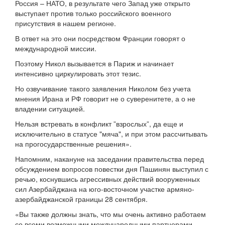
Россия – НАТО, в результате чего Запад уже открыто
выступает против только российского военного
присутствия в нашем регионе.
В ответ на это они посредством Франции говорят о
международной миссии.
Поэтому Никол вызывается в Париж и начинает
интенсивно циркулировать этот тезис.
Но озвучивание такого заявления Николом без учета
мнения Ирана и РФ говорит не о суверенитете, а о не
владении ситуацией.
Нельзя встревать в конфликт ”взрослых”, да еще и
исключительно в статусе "мяча", и при этом рассчитывать
на прогосударственные решения».
Напомним, накануне на заседании правительства перед
обсуждением вопросов повестки дня Пашинян выступил с
речью, коснувшись агрессивных действий вооруженных
сил Азербайджана на юго-восточном участке армяно-
азербайджанской границы 28 сентября.
«Вы также должны знать, что мы очень активно работаем
со всеми возможными международными партнерами.