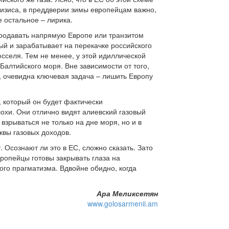
ризиса, в преддверии зимы европейцам важно,
е остальное – лирика.
 продавать напрямую Европе или транзитом
ый и зарабатывает на перекачке российского
юсселя. Тем не менее, у этой идиллической
алтийского моря. Вне зависимости от того,
у, очевидна ключевая задача – лишить Европу
з, который он будет фактически
лохи. Они отлично видят алиевский газовый
зрываться не только на дне моря, но и в
квы газовых доходов.
. Осознают ли это в ЕС, сложно сказать. Зато
ропейцы готовы закрывать глаза на
ого прагматизма. Вдвойне обидно, когда
Ара Меликсетян
www.golosarmenii.am