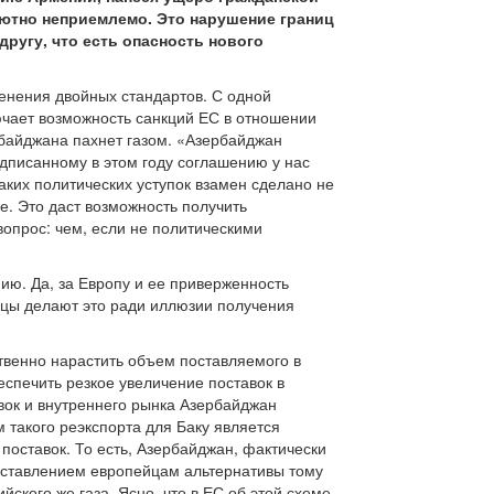
ютно неприемлемо. Это нарушение границ
другу, что есть опасность нового
енения двойных стандартов. С одной
ючает возможность санкций ЕС в отношении
рбайджана пахнет газом. «Азербайджан
одписанному в этом году соглашению у нас
аких политических уступок взамен сделано не
е. Это даст возможность получить
вопрос: чем, если не политическими
ию. Да, за Европу и ее приверженность
йцы делают это ради иллюзии получения
ственно нарастить объем поставляемого в
спечить резкое увеличение поставок в
авок и внутреннего рынка Азербайджан
м такого реэкспорта для Баку является
поставок. То есть, Азербайджан, фактически
доставлением европейцам альтернативы тому
ийского же газа. Ясно, что в ЕС об этой схеме