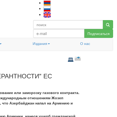
Подписаться
Издания
О нас
ЕРАНТНОСТИ" ЕС
вание или заморозку газового контракта.
международным отношениям Жозеп
 что Азербайджан напал на Армению и
рию Армении, нанеся ущерб гражданской