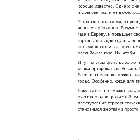
хорошо известно. Однако она
чтобы был газ, и не важно ро
Устраивает эта схема в принц
через Азербайджан. Разумеетс
газа в Европу, и повышает св
картины есть один существен
кто именно стоит за терактам
российского газа. Ну, чтобы 
И тут на этом фоне выбегает 
реэкспортировать из России. 
блеф и, вполне возможно, вы
горах. Особенно, когда для э
Баку в итоге не сможет спаст
очевидно одно: ради этой пу
преступления террористическ
становимся жертвами просто 