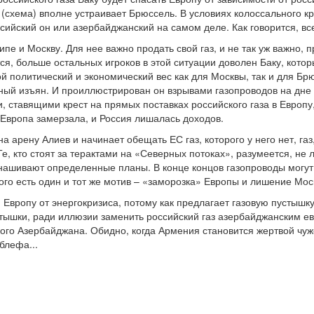
 (схема) вполне устраивает Брюссель. В условиях колоссального к
ссийский он или азербайджанский на самом деле. Как говорится, вс
ипе и Москву. Для нее важно продать свой газ, и не так уж важно,
я, больше остальных игроков в этой ситуации доволен Баку, котор
ой политический и экономический вес как для Москвы, так и для Бр
ный изъян. И проиллюстрирован он взрывами газопроводов на дне Б
и, ставящими крест на прямых поставках российского газа в Европ
и Европа замерзала, и Россия лишалась доходов.
на арену Алиев и начинает обещать ЕС газ, которого у него нет, га
Те, кто стоят за терактами на «Северных потоках», разумеется, не 
нашивают определенные планы. В конце концов газопроводы могут в
того есть один и тот же мотив – «заморозка» Европы и лишение Мос
и Европу от энергокризиса, потому как предлагает газовую пустышку
стышки, ради иллюзии заменить российский газ азербайджанским ев
ого Азербайджана. Обидно, когда Армения становится жертвой чуж
блефа...