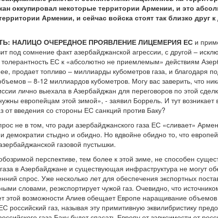
жан оккупировал некоторые территории Армении, и это абсол
рритории Армении, и сейчас войска стоят так близко друг к 
Ь: НАЛИЦО ОЧЕРЕДНОЕ ПРОЯВЛЕНИЕ ЛИЦЕМЕРИЯ ЕС
и прим
вит под сомнение факт азербайджанской агрессии, с другой – искл
то толерантность ЕС к «абсолютно не приемлемым» действиям Азе
нее, продает топливо – миллиарды кубометров газа, и благодаря п
бъемов – 8-12 миллиардов кубометров. Могу вас заверить, что ник
ссии лично выехала в Азербайджан для переговоров по этой сделк
нужны европейцам этой зимой», - заявил Боррель. И тут возникает 
з от введения со стороны ЕС санкций против Баку?
рос не в том, что ради азербайджанского газа ЕС «сливает» Армен
 демократии стыдно и обидно. Но вдвойне обидно то, что европе
 азербайджанской газовой пустышки.
 обозримой перспективе, тем более к этой зиме, не способен суще
газа в Азербайджане и существующая инфраструктура не могут обе
ренний спрос. Уже несколько лет для обеспечения экспортных пост
 Иными словами, реэкспортирует чужой газ. Очевидно, что источнико
чет этой возможности Алиев обещает Европе наращивание объемов 
 ЕС российский газ, называя эту примитивную эквилибристику пре
российского газа Баку будет спасать Европу от зависимости от росс