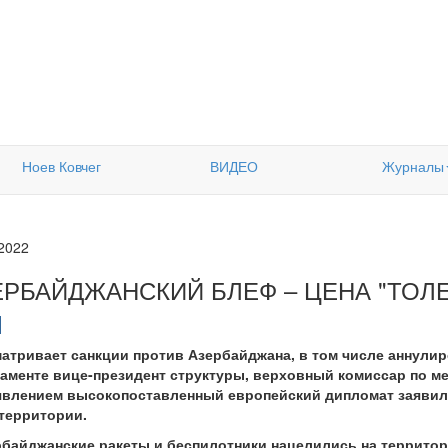
Ноев Ковчег
ВИДЕО
Журналы
.2022
ЕРБАЙДЖАНСКИЙ БЛЕФ – ЦЕНА "ТОЛ
атривает санкции против Азербайджана, в том числе аннулиро
ламенте вице-президент структуры, верховный комиссар по 
аявлением высокопоставленный европейский дипломат заявил,
территории.
рбайджанские ракеты и беспилотники нацелились на террито