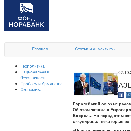
Главная
Статьи и аналитика
Геополитика
Национальная
07.10
безопасность
АЗ
Проблемы Армянства
Экономика
Европейский союз не рассм
Об этом заявил в Европар
Боррель. Но перед этим з
оккупировал некоторые ее 
«Просто очевидно, что азе