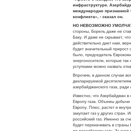
инфраструктуре. Азербайд
международно признанной те
конфликта», - сказал он.
НО НЕВОЗМОЖНО УМОЛЧАТ
стороны, Борель даже не ста
Баку. И даже не скрывает, ч
действительно дает нам, вер
будет значительный прирост о
было, председатель Еврокоми
энергоносители, которые так 
уступками можно назвать отка
Впрочем, в данном случае воп
декларируемой десятилетиями
азербайджанского газа, ради
Известно, что Азербайджан в
Европу газа. Объемы добычи 
Европу. Плюс, растет и внут
закупает газ у других стран.
российский газ. Именно за с
будет перекачивать в страны
же российскому газу. За счет 