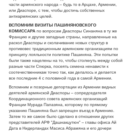
части армянского народа – будь то в Арцахе, Армении,
или Диаспоре, с тем, чтобы достичь собственных
антиармянских целей.
ВСПОМНИМ ВИЗИТЫ ПАШИНЯНОВСКОГО
КОМИССАРА
по вопросам Диаспоры Синаняна в ту же
Францию и другие западные страны, направленные на
раскол Диаспоры и сколачивание новых структур в
противовес традиционным армянским организациям по
принципу лояльности политике Пашиняна. Эти попытки
были также нацелены на то, чтобы столкнуть между собой
разные части Спюрка, посеять семена ненависти к
соотечественникам точно так, как делалось и делается
все последние 4 с половиной года в самой Армении.
Вспомним и позорные депортации из Армении видных
деятелей армянской Диаспоры – сопредседателя
Координационного совета армянских организаций
Франции Мурада Папазяна, которому по прямому
указанию Пашиняна был запрещен въезд в Армению.
Затем то же самое было сделано в отношении других
представителей АРФ "Дашнакцутюн" – главы офиса Ай
Дата в Нидерландах Масиса Абрамяна и его дочери