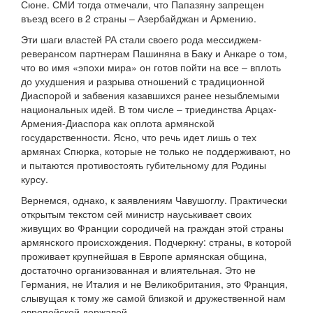
Сюне. СМИ тогда отмечали, что Папазяну запрещен
въезд всего в 2 страны – Азербайджан и Армению.
Эти шаги властей РА стали своего рода мессиджем-
реверансом партнерам Пашиняна в Баку и Анкаре о том,
что во имя «эпохи мира» он готов пойти на все – вплоть
до ухудшения и разрыва отношений с традиционной
Диаспорой и забвения казавшихся ранее незыблемыми
национальных идей. В том числе – триединства Арцах-
Армения-Диаспора как оплота армянской
государственности. Ясно, что речь идет лишь о тех
армянах Спюрка, которые не только не поддерживают, но
и пытаются противостоять губительному для Родины
курсу.
Вернемся, однако, к заявлениям Чавушоглу. Практически
открытым текстом сей министр науськивает своих
живущих во Франции сородичей на граждан этой страны
армянского происхождения. Подчеркну: страны, в которой
проживает крупнейшая в Европе армянская община,
достаточно организованная и влиятельная. Это не
Германия, не Италия и не Великобритания, это Франция,
слывущая к тому же самой близкой и дружественной нам
европейской державой.