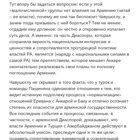
Тут впору бы задаться вопросом: если у этой
«малочисленной» группы нет влияния на Армению (читай
– ее власти), почему же она так беспокоит Чавушоглу, и
зачем тогда призывать с ней бороться? Тем не менее,
отдадим ему должное: он честно и откровенно излагает
суть дела. А именно: та часть Диаспоры, которая
сохранила верность национальным интересам и
ценностям и сопротивляется протурецкой политике
властей РА, является (наряду с национальными силами в
самой РА) тем препятствием, которое мешает Анкаре
окончательно реализовать свои планы по полному
поглощению Армении.
Чавушоглу не скрывает и того факта, что у турок и
команды Пашиняна одинаковое отношение к тем, кто
видит истинную подоплеку процесса «нормализации»
отношений Еревана с Анкарой и Баку и отлично осознает
степень их опасности для армянской государственности.
Все последние события и процессы, связанные, в
частности, с армянской Диаспорой, доказывают, что
власти Армении и Турция с Азербайджаном действуют в
абсолютный унисон, преследуя одни и те же цели:
подавить сопротивление адекватной и сознательной