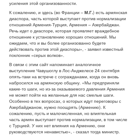
усиления этой организованности.
К сожалению, и здесь (во Франции –
М.Г.
) есть армянская
диаспора, часть которой выступает против нормализации
отношений Армения-Турция, Армения – Азербайджан.
Речь идет о диаспоре, которая проявляет враждебное
отношение к установлению хороших отношений. Мы
ожидаем, что и вы более организованно будете
действовать против этой диаспоры», - заявил известный
поклонник «серых волков».
В связи с этим сайт напоминает аналогичное
выступление Чавушоглу в Лос-Анджелесе 24 сентября
опять-таки на встрече с согражданами, когда он вновь
набросился на армянскую общину. «Мы предприняли
какие-то шаги, но из-за оказываемого давления Армения
не может пойти на желанные для нас смелые шаги.
Особенно в тех вопросах, о которых идут переговоры с
Азербайджаном, нужно поощрять (Армению). К
сожалению, пусть и малочисленная, но влиятельная
часть армян выступает против нормализации, в том числе
с Турцией. У них нет влияния на Армению, они
руководствуются ненавистью», - сказал тогда министр.