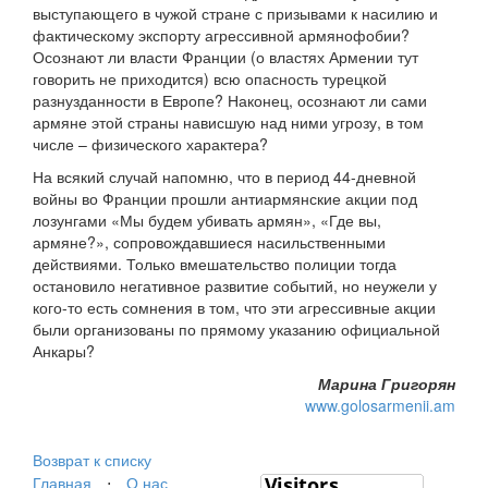
выступающего в чужой стране с призывами к насилию и
фактическому экспорту агрессивной армянофобии?
Осознают ли власти Франции (о властях Армении тут
говорить не приходится) всю опасность турецкой
разнузданности в Европе? Наконец, осознают ли сами
армяне этой страны нависшую над ними угрозу, в том
числе – физического характера?
На всякий случай напомню, что в период 44-дневной
войны во Франции прошли антиармянские акции под
лозунгами «Мы будем убивать армян», «Где вы,
армяне?», сопровождавшиеся насильственными
действиями. Только вмешательство полиции тогда
остановило негативное развитие событий, но неужели у
кого-то есть сомнения в том, что эти агрессивные акции
были организованы по прямому указанию официальной
Анкары?
Марина Григорян
www.golosarmenii.am
Возврат к списку
Главная
⋅
О нас