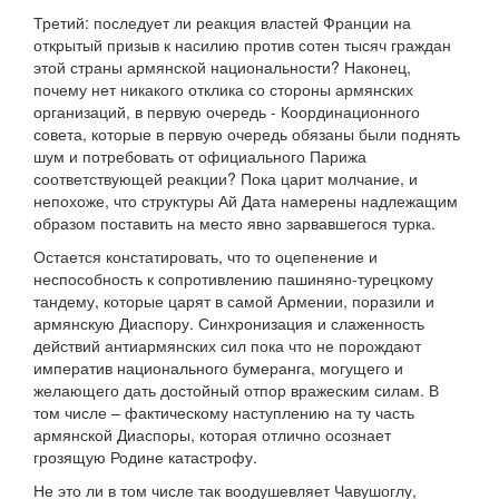
Третий: последует ли реакция властей Франции на
открытый призыв к насилию против сотен тысяч граждан
этой страны армянской национальности? Наконец,
почему нет никакого отклика со стороны армянских
организаций, в первую очередь - Координационного
совета, которые в первую очередь обязаны были поднять
шум и потребовать от официального Парижа
соответствующей реакции? Пока царит молчание, и
непохоже, что структуры Ай Дата намерены надлежащим
образом поставить на место явно зарвавшегося турка.
Остается констатировать, что то оцепенение и
неспособность к сопротивлению пашиняно-турецкому
тандему, которые царят в самой Армении, поразили и
армянскую Диаспору. Синхронизация и слаженность
действий антиармянских сил пока что не порождают
императив национального бумеранга, могущего и
желающего дать достойный отпор вражеским силам. В
том числе – фактическому наступлению на ту часть
армянской Диаспоры, которая отлично осознает
грозящую Родине катастрофу.
Не это ли в том числе так воодушевляет Чавушоглу,