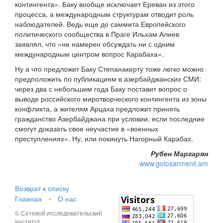
контингента». Баку вообще исключает Ереван из этого
процесса, а международным структурам отводит роль
наблюдателей. Ведь еще до саммита Европейского
политического сообщества в Праге Ильхам Алиев
заявлял, что «не намерен обсуждать ни с одним
международным центром вопрос Карабаха».
Ну а что предложит Баку Степанакерту тоже легко можно
предположить по публикациям в азербайджанских СМИ:
через два с небольшим года Баку поставит вопрос о
выводе российского миротворческого контингента из зоны
конфликта, а жителям Арцаха предложит принять
гражданство Азербайджана при условии, если последние
смогут доказать свое неучастие в «военных
преступлениях». Ну, или покинуть Нагорный Карабах.
Рубен Маргарян
www.golosarmenii.am
Возврат к списку
Главная
⋅
О нас
© Сетевой исследовательский
институт