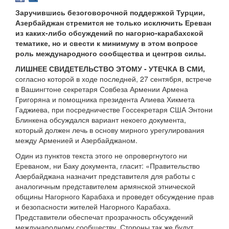
Заручившись безоговорочной поддержкой Турции,
Азербайджан стремится не только исключить Ереван
из каких-либо обсуждений по нагорно-карабахской
тематике, но и свести к минимуму в этом вопросе
роль международного сообщества и центров силы.
ЛИШНЕЕ СВИДЕТЕЛЬСТВО ЭТОМУ - УТЕЧКА В СМИ,
согласно которой в ходе последней, 27 сентября, встрече
в Вашингтоне секретаря Совбеза Армении Армена
Григоряна и помощника президента Алиева Хикмета
Гаджиева, при посредничестве Госсекретаря США Энтони
Блинкена обсуждался вариант некоего документа,
который должен лечь в основу мирного урегулирования
между Арменией и Азербайджаном.
Один из пунктов текста этого не опровергнутого ни
Ереваном, ни Баку документа, гласит: «Правительство
Азербайджана назначит представителя для работы с
аналогичным представителем армянской этнической
общины Нагорного Карабаха и проведет обсуждение прав
и безопасности жителей Нагорного Карабаха.
Представители обеспечат прозрачность обсуждений
международному сообществу. Стороны так же будут