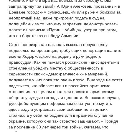
Армяне, иначе вчера нас повязали за свободу слова,
завтра придут за вами!» А Юрий Алексеев, прозванный в
Ереване городским сумасшедшим или рыжим бомжом за
неопрятный вид, даже пригрозил подать в суд на
полицейских за то, что ему запретили демонстрировать
плакат с надписью «Путин – убийца», уверяя при этом,
что он борется за свободу Армении.
Столь неприкрытая наглость вызвала новую волну
недовольства ереванцев, требующих депортации шапито
имени Ходорковского на родину в руки родного
правосудия. Как не пыжатся российские «диссиденты» в
стремлении убедить местную общественность в
серьезности своих «демократических» намерений,
получается у них пока это очень плохо. В народе не хотят
видеть тех, кто вбивает клин в российско-армянские
отношения, а в целом пытается навязать армянскому
обществу чуждые взгляды и ценности. Во всяком случае,
русофобствующим неформалам советуют не мутить
здесь воду и устраивать свои шабаши не в третьих
странах, а у себя на родине или в крайнем случае на
Украине, которую они так страстно защищают. «Пройдя
за последние 30 лет через три войны, считаем, что