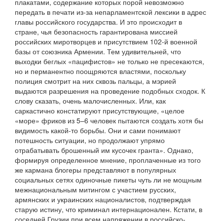
плакатами, содержание которых порой невозможно
передать в печати из-за непарламентской лексики в адрес
главы российского государства. И это происходит в
стране, чья безопасность гарантирована миссией
российских миротворцев и присутствием 102-й военной
базы от союзника Армении. Тем удивительней, что
выходки беглых «пацифистов» не только не пресекаются,
но и перманентно поощряются властями, поскольку
полиция смотрит на них сквозь пальцы, а мэрией
выдаются разрешения на проведение подобных сходок. К
слову сказать, очень малочисленных. Или, как
саркастично констатируют присутствующие, «целое
«море» фриков из 5–6 человек пытаются создать хотя бы
видимость какой-то борьбы. Они и сами понимают
потешность ситуации, но продолжают упрямо
отрабатывать брошенный им кусочек гранта». Однако,
формируя определенное мнение, проплаченные из того
же кармана блогеры представляют в популярных
социальных сетях одиночные пикеты чуть ли не мощным
межнациональным митингом с участием русских,
армянских и украинских националистов, подтверждая
старую истину, что криминал интернационален. Кстати, в
соседней Грузии при всем напряжении в российско-