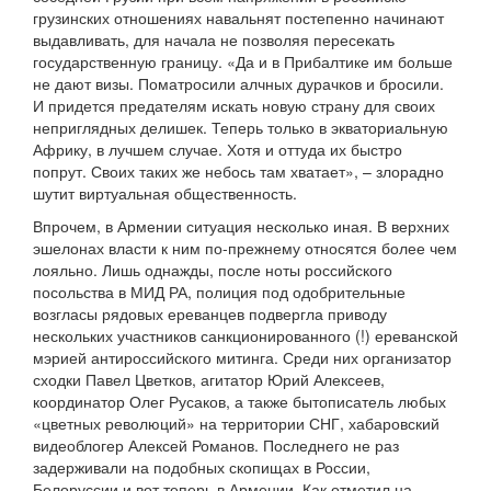
грузинских отношениях навальнят постепенно начинают
выдавливать, для начала не позволяя пересекать
государственную границу. «Да и в Прибалтике им больше
не дают визы. Поматросили алчных дурачков и бросили.
И придется предателям искать новую страну для своих
неприглядных делишек. Теперь только в экваториальную
Африку, в лучшем случае. Хотя и оттуда их быстро
попрут. Своих таких же небось там хватает», – злорадно
шутит виртуальная общественность.
Впрочем, в Армении ситуация несколько иная. В верхних
эшелонах власти к ним по-прежнему относятся более чем
лояльно. Лишь однажды, после ноты российского
посольства в МИД РА, полиция под одобрительные
возгласы рядовых ереванцев подвергла приводу
нескольких участников санкционированного (!) ереванской
мэрией антироссийского митинга. Среди них организатор
сходки Павел Цветков, агитатор Юрий Алексеев,
координатор Олег Русаков, а также бытописатель любых
«цветных революций» на территории СНГ, хабаровский
видеоблогер Алексей Романов. Последнего не раз
задерживали на подобных скопищах в России,
Белоруссии и вот теперь в Армении. Как отметил на