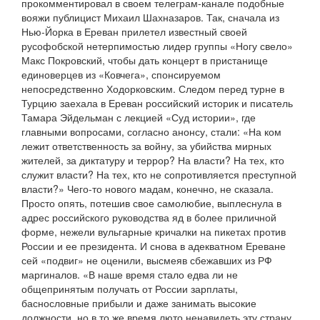
прокомментировал в своем телеграм-канале подобные
вояжи публицист Михаил Шахназаров. Так, сначала из
Нью-Йорка в Ереван прилетел известный своей
русофобской нетерпимостью лидер группы «Ногу свело»
Макс Покровский, чтобы дать концерт в пристанище
единоверцев из «Ковчега», спонсируемом
непосредственно Ходорковским. Следом перед турне в
Турцию заехала в Ереван российский историк и писатель
Тамара Эйдельман с лекцией «Суд истории», где
главными вопросами, согласно анонсу, стали: «На ком
лежит ответственность за войну, за убийства мирных
жителей, за диктатуру и террор? На власти? На тех, кто
служит власти? На тех, кто не сопротивляется преступной
власти?» Чего-то нового мадам, конечно, не сказала.
Просто опять, потешив свое самолюбие, выплеснула в
адрес российского руководства яд в более приличной
форме, нежели вульгарные кричалки на пикетах против
России и ее президента. И снова в адекватном Ереване
сей «подвиг» не оценили, высмеяв сбежавших из РФ
маргиналов. «В наше время стало едва ли не
общепринятым получать от России зарплаты,
баснословные прибыли и даже занимать высокие
должности, но в то же время люто ненавидеть эту страну