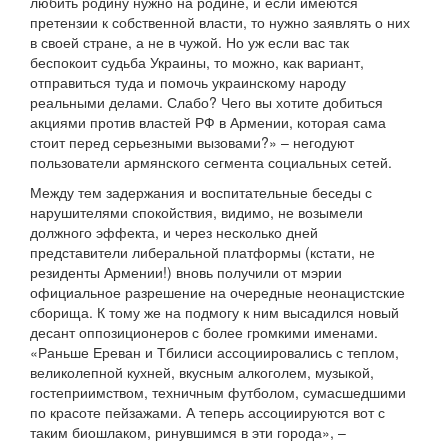
любить родину нужно на родине, и если имеются
претензии к собственной власти, то нужно заявлять о них
в своей стране, а не в чужой. Но уж если вас так
беспокоит судьба Украины, то можно, как вариант,
отправиться туда и помочь украинскому народу
реальными делами. Слабо? Чего вы хотите добиться
акциями против властей РФ в Армении, которая сама
стоит перед серьезными вызовами?» – негодуют
пользователи армянского сегмента социальных сетей.
Между тем задержания и воспитательные беседы с
нарушителями спокойствия, видимо, не возымели
должного эффекта, и через несколько дней
представители либеральной платформы (кстати, не
резиденты Армении!) вновь получили от мэрии
официальное разрешение на очередные неонацистские
сборища. К тому же на подмогу к ним высадился новый
десант оппозиционеров с более громкими именами.
«Раньше Ереван и Тбилиси ассоциировались с теплом,
великолепной кухней, вкусным алкоголем, музыкой,
гостеприимством, техничным футболом, сумасшедшими
по красоте пейзажами. А теперь ассоциируются вот с
таким биошлаком, ринувшимся в эти города», –