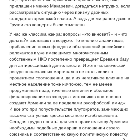
приглашен именно Макаревич, догадаться нетрудно, если
рассматривать ситуацию через призму двойных
стандартов армянской власти. А ведь днями ранее даже в
Грузии его концерты были отменены.
У нас же классика жанра: вопросы «кто виноват?» и «что
делать?» застывают в воздухе. По мнению аналитиков,
прибавление новых фондов и объединений российских
релокантов к уже имеющимся многочисленным
собственным НКО постепенно превращает Ереван в базу
для антироссийской деятельности. И хотя человеческий
ресурс понаехавших маргиналов не столь велик в
процентном соотношении, да и их негативное влияние на
местное население тоже ничтожно, тем не менее
продуманный пиар, точечные митинги и обильное
финансирование из западных источников постепенно
создают Армении за ее пределами русофобский имидж.
И все это при попустительстве плутократов, занимающих
высокие статусные кресла местного истеблишмента.
Сегодня трудно понять: для чего правительству Армении
необходимы подобные демарши в отношении своего
союзника и соответственно какую политическую повестку