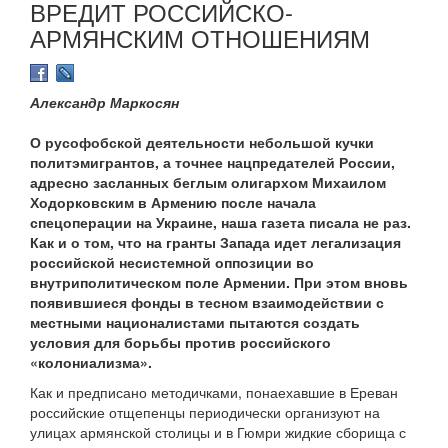
ВРЕДИТ РОССИЙСКО-
АРМЯНСКИМ ОТНОШЕНИЯМ
Александр Маркосян
О русофобской деятельности небольшой кучки
политэмигрантов, а точнее нацпредателей России,
адресно засланных беглым олигархом Михаилом
Ходорковским в Армению после начала
спецоперации на Украине, наша газета писала не раз.
Как и о том, что на гранты Запада идет легализация
российской несистемной оппозиции во
внутриполитическом поле Армении. При этом вновь
появившиеся фонды в тесном взаимодействии с
местными националистами пытаются создать
условия для борьбы против российского
«колониализма».
Как и предписано методичками, понаехавшие в Ереван
российские отщепенцы периодически организуют на
улицах армянской столицы и в Гюмри жидкие сборища с