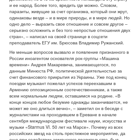
и ее народ. Более того, вредить где можно. Словом,
паразиты, живущие за счет организма, который они жрут,
одинаковы везде – и в мире природы, и в мире людей. Но
одно дело – выразить свое отношение и совсем другое –
серьезно осложнить и без того непростые отношения двух
стран», – написал на своей странице в соцсети
преподаватель ЕГУ им. Брюсова Владимир Ружанский.
Не меньше вопросов вызвало и появление признанного в
России иноагентом основателя рок-группы «Машина
времени» Андрея Макаревича, занимающегося, по
данным Минюста РФ, политической деятельностью за
счет финансового прикрытия из Украины. Уже под конец
поездки музыкант пожелал успехов переехавшим в
Армению оппозиционным соотечественникам, а также
всем нормальным людям, оставшимся на родине. «В
конце концов любое безумие однажды заканчивается, не
может же оно длиться вечно», – заметил он в беседе с
журналистами на проходившем в Ереване в начале
сентября международном фестивале науки, искусства и
музыки «Starmus VI. 50 лет на Марсе». Почему из всех
российских звезд на столь престижное мероприятие, да
еще при содействии армянского правительства, был