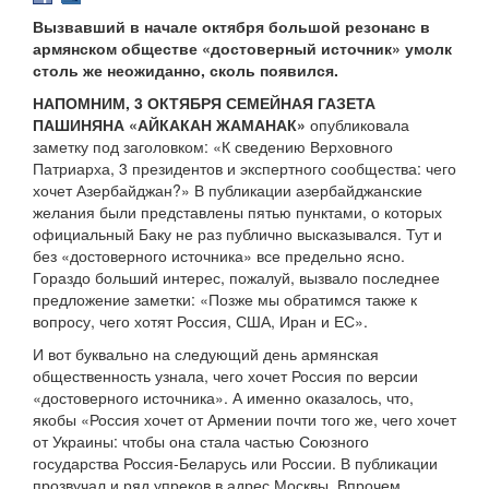
Вызвавший в начале октября большой резонанс в
армянском обществе «достоверный источник» умолк
столь же неожиданно, сколь появился.
НАПОМНИМ, 3 ОКТЯБРЯ СЕМЕЙНАЯ ГАЗЕТА
ПАШИНЯНА «АЙКАКАН ЖАМАНАК»
опубликовала
заметку под заголовком: «К сведению Верховного
Патриарха, 3 президентов и экспертного сообщества: чего
хочет Азербайджан?» В публикации азербайджанские
желания были представлены пятью пунктами, о которых
официальный Баку не раз публично высказывался. Тут и
без «достоверного источника» все предельно ясно.
Гораздо больший интерес, пожалуй, вызвало последнее
предложение заметки: «Позже мы обратимся также к
вопросу, чего хотят Россия, США, Иран и ЕС».
И вот буквально на следующий день армянская
общественность узнала, чего хочет Россия по версии
«достоверного источника». А именно оказалось, что,
якобы «Россия хочет от Армении почти того же, чего хочет
от Украины: чтобы она стала частью Союзного
государства Россия-Беларусь или России. В публикации
прозвучал и ряд упреков в адрес Москвы. Впрочем,