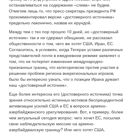
останавливаться на содержании «слива» не будем.
Отметим лишь то, что пресс-секретарь президента РФ
прокомментировал версии «достоверного источника»
предельно лаконично, назвав их ерундой.
Между тем с тех пор прошло 10 дней, но «достоверный
источник» так и не сдержал обещание, не рассказал
общественности о том, чего же хотят США, Иран, ЕС.
Согласитесь, в условиях, когда Тегеран устами различных
представителей почти в ежедневном режиме заявляет о
том, что не потерпит изменения международно-
признанных границ, что категорически против участия в
решении проблем региона внерегиональных игроков,
было бы интересно узнать, что о позиции Ирана думает
наш «достоверный источник».
Еще более интересна его (достоверного источника) точка
зрения относительно истинных мотивов беспрецедентной
активизации усилий США и ЕС в вопросе армяно-
азербайджанского урегулирования. Вот, к примеру, более
чем актуальный сегодня вопрос: чего хочет ЕС, посылая
свою наблюдательскую миссию на армяно-
азербайджанскую границу? Или чего хотят США,