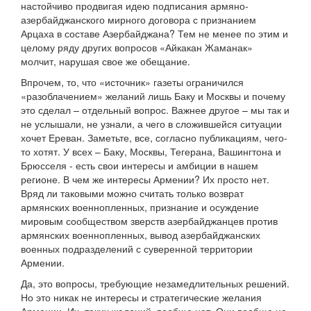
настойчиво продвигая идею подписания армяно-
азербайджанского мирного договора с признанием
Арцаха в составе Азербайджана? Тем не менее по этим и
целому ряду других вопросов «Айкакан Жаманак»
молчит, нарушая свое же обещание.
Впрочем, то, что «источник» газеты ограничился
«разоблачением» желаний лишь Баку и Москвы и почему
это сделал – отдельный вопрос. Важнее другое – мы так и
не услышали, не узнали, а чего в сложившейся ситуации
хочет Ереван. Заметьте, все, согласно публикациям, чего-
то хотят. У всех – Баку, Москвы, Тегерана, Вашингтона и
Брюсселя - есть свои интересы и амбиции в нашем
регионе. В чем же интересы Армении? Их просто нет.
Вряд ли таковыми можно считать только возврат
армянских военнопленных, признание и осуждение
мировым сообществом зверств азербайджанцев против
армянских военнопленных, вывод азербайджанских
военных подразделений с суверенной территории
Армении.
Да, это вопросы, требующие незамедлительных решений.
Но это никак не интересы и стратегические желания