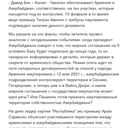
- Давид Бек – Капан - Чакатен обеспечивают Армения и
Азербайджан, соответственно, на тех участках, которые
находятся под их контролем. 10 февраля в то время
вице-премьер Тигран Авинян с трибуны парламента
подтвердил наличие данного документа.
Мы указали на эти факты, чтобы читатель провел
аналогии с сегодняшними событиями: когда президент
Азербайджана говорит о том, что мирное соглашение на 5
условиях Баку будет подписано до конца года, то он
прекрасно информирован о деталях, которые держат в
секрете от армянского общества. Режим опять идет по
пути сепаратных договоренностей за спиной у народа.
Армения оккупирована с 12 мая 2021 г., азербайджанские
подразделения контролируют территории в Сюнике,
Гегаркунике, а теперь уже и в Вайоц Дзоре, о каком
мирном соглашении с государством-оккупантом может
идти речь? Или Пашинян готов признать оккупированные
территории собственностью Азербайджана?
На днях лидер партии "Республика" экс-премьер Арам
Саркисян объяснил участившиеся перестрелки между
армянскими и азербайджанскими позициями тем, что