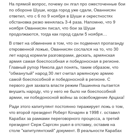
На прямой вопрос, почему он лгал про ожесточенные бои
по обороне Шуши, когда город уже сдали, Ованнисян
ответил, что с 6 по 9 ноября в Шуши и окрестностях
обстановка резко менялась 3-4 раза. Напомню, что 9
ноября Ованнисян писал, что бои за Шуши
продолжаются, тогда как город сдали 5 ноября…
В ответ на обвинение в том, что он подменил пропаганду
откровенной ложью, Ованнисян сослался на то, что 30
лет народ кормили разговорами, дескать, армянская
армия самая боеспособная и победоносная в регионе.
Главный рупор Никола дал понять, таким образом, что
"обманутый" народ 30 лет считал армянскую армию
самой боеспособной и победоносной в регионе. С
первого дня захвата власти режим Пашиняна пытается
внушить народу, что у него не было ни боеспособной
армии, ни победоносной войны за освобождение Арцаха!
Ради этого капитулянт постоянно тиражирует ложь о том,
что второй президент Роберт Кочарян в 1998 г. оставил
Карабах за рамками переговорного процесса, а третий
президент Серж Саргсян ушел в отставку, оставив на
столе "капитулянтский" документ. В реальности Карабах