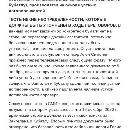
Кубатлу), производятся на основе устных
договоренностей.
"ЕСТЬ НЕКИЕ НЕОПРЕДЕЛЕННОСТИ, КОТОРЫЕ
ДОЛЖНЫ БЫТЬ УТОЧНЕНЫ В ХОДЕ ПЕРЕГОВОРОВ.
В
данный момент какой-либо конкретной бумаги нет на
столе, но переговоры должны состояться, потому что
бесчисленные неопределенности должны быть
уточнены", - заявил главарь режима. Спустя считанные
дни после этого выступления спикер Ален Симонян
произнес перед телекамерами следующую фразу: "Много
раз было сказано, что, кроме заявленного документа от 9
ноября, никакого другого документа нет, нет также какой-
либо устной договоренности". Иными словами, Пашинян
заявил, что Зангелан и Кубатлу сдали при наличии устной
договоренности, а спикер парламента наличие устной
договоренности опроверг.
Сразу после этого в СМИ и соцсетях появились ссылки на
документ, в котором указывалось, что 18 декабря 2020 г.
армянская сторона должна вывести свои войска из
Зангелана и Кубатлу. Вторым пунктом документа было
оговорено, что безопасность автомобильной дороги Горис