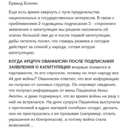
Ерванд Бозоян.
Еще есть время свернуть с пути предательства
национальных и государственных интересов. В связи с
приближением 2 годовщины подписания 3 - стороннего
заявления о капитуляции мы решили напомнить об
этапах большой лжи до и после первой капитуляции,
дабы читатель понял, что главарь режима и сегодня
действует за спиной у народа, готовя вторую
капитуляцию.
КОГДА АРЦРУН ОВАННИСЯН ПОСЛЕ ПОДПИСАНИЯ
ЗАЯВЛЕНИЯ О КАПИТУЛЯЦИИ
впервые появился в
парламенте, то его спросили, почему он лгал народу все
44 дня войны? Ованнисян ответил, что всю информацию
он получал от силовых структур. Он опроверг сведения,
что получал информацию от жены Пашиняна Анны
Акопян, и даже подчеркнул, что во время войны ни разу с
ней не встречался. На днях супруга Пашиняна выступила
с претензией в адрес матерей погибших солдат, дескать,
они не прислушались к ее призывам (например, отлить
украшения из боеприпасов), а потому война стала
возможной…