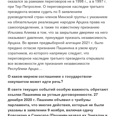
оказался за рамками переговоров не в 1998 г., а в 1997 г.
при Тер-Петросяне. О переговорном наследии третьего
президента можем судить по 5 заявлениям
руководителей стран-членов Минской группы с указанием
на обязательную реализацию народом Арцаха права на
самоопределение, а также по известному признанию
Ильхама Алиева в том, что за закрытыми дверями на него
оказывают давление, принуждая признать независимость
Арцаха. Во время предвыборной агитации 2021 г. было
предано огласке признание Пашиняна в узком кругу
соратников, из которого напрямую следует, что
переговорное наследие третьего президента открывало
все возможности для признания независимости
Республики Арцах…
О каком мирном соглашении с государством-
оккупантом может идти речь?
В свете текущих событий особую важность обретают
ссылки Пашиняна на устные договоренности. 27
декабря 2020 г. Пашинян объявил с трибуны
парламента, что многие действия, которые не были
указаны в заявлении 9 ноября, включая сдачу
Ковсакана и Санасара (Пашинян назвал их Зангелан и