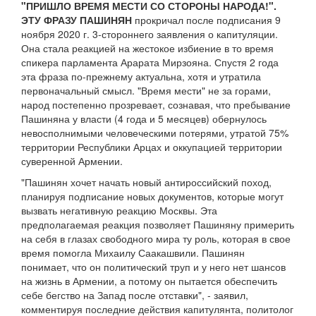
"ПРИШЛО ВРЕМЯ МЕСТИ СО СТОРОНЫ НАРОДА!".
ЭТУ ФРАЗУ ПАШИНЯН
прокричал после подписания 9
ноября 2020 г. 3-стороннего заявления о капитуляции.
Она стала реакцией на жестокое избиение в то время
спикера парламента Арарата Мирзояна. Спустя 2 года
эта фраза по-прежнему актуальна, хотя и утратила
первоначальный смысл. "Время мести" не за горами,
народ постепенно прозревает, сознавая, что пребывание
Пашиняна у власти (4 года и 5 месяцев) обернулось
невосполнимыми человеческими потерями, утратой 75%
территории Республики Арцах и оккупацией территории
суверенной Армении.
"Пашинян хочет начать новый антироссийский поход,
планируя подписание новых документов, которые могут
вызвать негативную реакцию Москвы. Эта
предполагаемая реакция позволяет Пашиняну примерить
на себя в глазах свободного мира ту роль, которая в свое
время помогла Михаилу Саакашвили. Пашинян
понимает, что он политический труп и у него нет шансов
на жизнь в Армении, а потому он пытается обеспечить
себе бегство на Запад после отставки", - заявил,
комментируя последние действия капитулянта, политолог