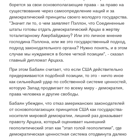
борется за свои основополагающие права - за право на
существование через самоопределение наций и за
демократический принципы своего молодого государства.
"Значит ли то, о чем заявляет Пэллон, что Соединенные
штаты готовы отдать демократический Арцах в жертву
тоталитарному Азербайджану? Или это личное мнение
господина Пэллона, или же это государственный подход,
подход законодательного органа? Нужно понять, и в этом
случае мы нуждаемся в более четкой позиции", - сказал
главный дипломат Арцаха.
При этом Бабаян считает, что если США действительно
придерживаются подобной позиции, то это - ничто иное
как сильнейший удар по собственной системе ценностей,
которую Запад продвигает по всему миру - демократия,
права человека и другие свободы.
Бабаян убежден, что отказ американских законодателей
от основополагающих принципов США как государства-
носителя мировой демократии, лишний раз доказывает
правоту Арцаха, который оценивает нынешний
геополитический этап как "этап голой геополитики", где
демократическая ценностная система отодвинута далеко