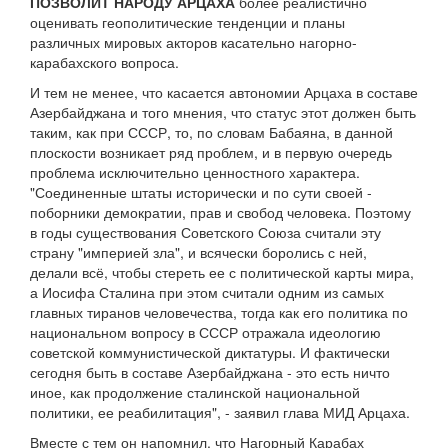
ПОЗВОЛИТ НАРОДУ АРЦАХА
более реалистично
оценивать геополитические тенденции и планы
различных мировых акторов касательно нагорно-
карабахского вопроса.
И тем не менее, что касается автономии Арцаха в составе
Азербайджана и того мнения, что статус этот должен быть
таким, как при СССР, то, по словам Бабаяна, в данной
плоскости возникает ряд проблем, и в первую очередь
проблема исключительно ценностного характера.
"Соединенные штаты исторически и по сути своей -
поборники демократии, прав и свобод человека. Поэтому
в годы существования Советского Союза считали эту
страну "империей зла", и всячески боролись с ней,
делали всё, чтобы стереть ее с политической карты мира,
а Иосифа Сталина при этом считали одним из самых
главных тиранов человечества, тогда как его политика по
национальном вопросу в СССР отражала идеологию
советской коммунистической диктатуры. И фактически
сегодня быть в составе Азербайджана - это есть ничто
иное, как продолжение сталинской национальной
политики, ее реабилитация", - заявил глава МИД Арцаха.
Вместе с тем он напомнил, что Нагорный Карабах