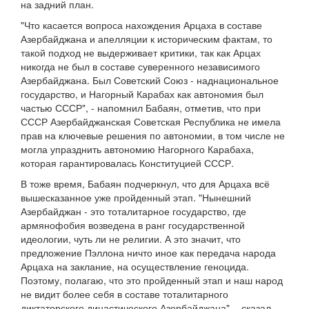
на задний план.
"Что касается вопроса нахождения Арцаха в составе
Азербайджана и апелляции к историческим фактам, то
такой подход не выдерживает критики, так как Арцах
никогда не был в составе суверенного независимого
Азербайджана. Был Советский Союз - наднациональное
государство, и Нагорный Карабах как автономия был
частью СССР", - напомнил Бабаян, отметив, что при
СССР Азербайджанская Советская Республика не имела
прав на ключевые решения по автономии, в том числе не
могла упразднить автономию Нагорного Карабаха,
которая гарантировалась Конституцией СССР.
В тоже время, Бабаян подчеркнул, что для Арцаха всё
вышесказанное уже пройденный этап. "Нынешний
Азербайджан - это тоталитарное государство, где
армянофобия возведена в ранг государственной
идеологии, чуть ли не религии. А это значит, что
предложение Пэллона ничто иное как передача народа
Арцаха на заклание, на осуществление геноцида.
Поэтому, полагаю, что это пройденный этап и наш народ
не видит более себя в составе тоталитарного
диктаторского династического Азербайджана", - сказал