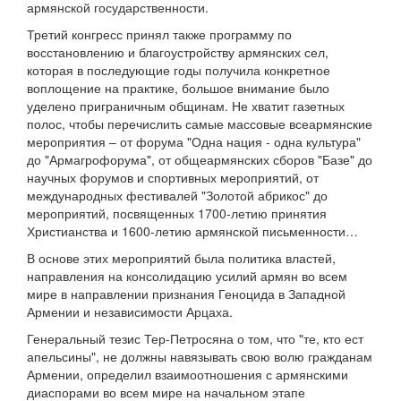
армянской государственности.
Третий конгресс принял также программу по
восстановлению и благоустройству армянских сел,
которая в последующие годы получила конкретное
воплощение на практике, большое внимание было
уделено приграничным общинам. Не хватит газетных
полос, чтобы перечислить самые массовые всеармянские
мероприятия – от форума "Одна нация - одна культура"
до "Армагрофорума", от общеармянских сборов "Базе" до
научных форумов и спортивных мероприятий, от
международных фестивалей "Золотой абрикос" до
мероприятий, посвященных 1700-летию принятия
Христианства и 1600-летию армянской письменности…
В основе этих мероприятий была политика властей,
направления на консолидацию усилий армян во всем
мире в направлении признания Геноцида в Западной
Армении и независимости Арцаха.
Генеральный тезис Тер-Петросяна о том, что "те, кто ест
апельсины", не должны навязывать свою волю гражданам
Армении, определил взаимоотношения с армянскими
диаспорами во всем мире на начальном этапе