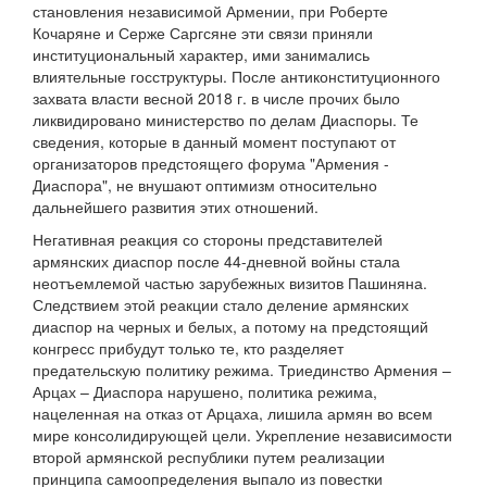
становления независимой Армении, при Роберте
Кочаряне и Серже Саргсяне эти связи приняли
институциональный характер, ими занимались
влиятельные госструктуры. После антиконституционного
захвата власти весной 2018 г. в числе прочих было
ликвидировано министерство по делам Диаспоры. Те
сведения, которые в данный момент поступают от
организаторов предстоящего форума "Армения -
Диаспора", не внушают оптимизм относительно
дальнейшего развития этих отношений.
Негативная реакция со стороны представителей
армянских диаспор после 44-дневной войны стала
неотъемлемой частью зарубежных визитов Пашиняна.
Следствием этой реакции стало деление армянских
диаспор на черных и белых, а потому на предстоящий
конгресс прибудут только те, кто разделяет
предательскую политику режима. Триединство Армения –
Арцах – Диаспора нарушено, политика режима,
нацеленная на отказ от Арцаха, лишила армян во всем
мире консолидирующей цели. Укрепление независимости
второй армянской республики путем реализации
принципа самоопределения выпало из повестки