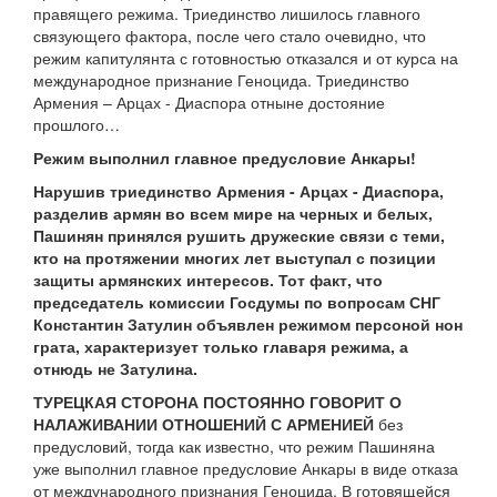
правящего режима. Триединство лишилось главного
связующего фактора, после чего стало очевидно, что
режим капитулянта с готовностью отказался и от курса на
международное признание Геноцида. Триединство
Армения – Арцах - Диаспора отныне достояние
прошлого…
Режим выполнил главное предусловие Анкары!
Нарушив триединство Армения - Арцах - Диаспора,
разделив армян во всем мире на черных и белых,
Пашинян принялся рушить дружеские связи с теми,
кто на протяжении многих лет выступал с позиции
защиты армянских интересов. Тот факт, что
председатель комиссии Госдумы по вопросам СНГ
Константин Затулин объявлен режимом персоной нон
грата, характеризует только главаря режима, а
отнюдь не Затулина.
ТУРЕЦКАЯ СТОРОНА ПОСТОЯННО ГОВОРИТ О
НАЛАЖИВАНИИ ОТНОШЕНИЙ С АРМЕНИЕЙ
без
предусловий, тогда как известно, что режим Пашиняна
уже выполнил главное предусловие Анкары в виде отказа
от международного признания Геноцида. В готовящейся