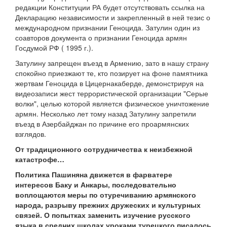
редакции Конституции РА будет отсутствовать ссылка на
Декларацию независимости и закрепленный в ней тезис о
международном признании Геноцида. Затулин один из
соавторов документа о признании Геноцида армян
Госдумой РФ ( 1995 г.).
Затулину запрещен въезд в Армению, зато в нашу страну
спокойно приезжают те, кто позирует на фоне памятника
жертвам Геноцида в Цицернакаберде, демонстрируя на
видеозаписи жест террористической организации "Серые
волки", целью которой является физическое уничтожение
армян. Несколько лет тому назад Затулину запретили
въезд в Азербайджан по причине его проармянских
взглядов.
От традиционного сотрудничества к неизбежной
катастрофе…
Политика Пашиняна движется в фарватере
интересов Баку и Анкары, последовательно
воплощаются меры по отуречиванию армянского
народа, разрыву прежних дружеских и культурных
связей. О попытках заменить изучение русского
языка в средних школах уроками турецкого писалось