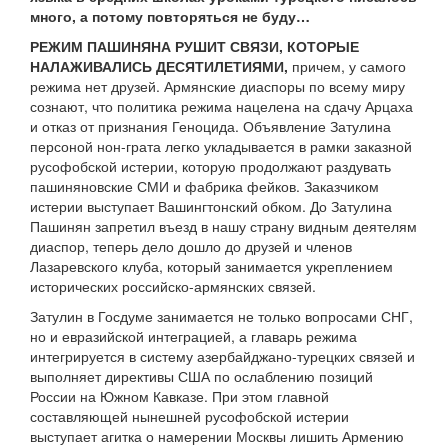
много, а потому повторяться не буду…
РЕЖИМ ПАШИНЯНА РУШИТ СВЯЗИ, КОТОРЫЕ
НАЛАЖИВАЛИСЬ ДЕСЯТИЛЕТИЯМИ,
причем, у самого
режима нет друзей. Армянские диаспоры по всему миру
сознают, что политика режима нацелена на сдачу Арцаха
и отказ от признания Геноцида. Объявление Затулина
персоной нон-грата легко укладывается в рамки заказной
русофобской истерии, которую продолжают раздувать
пашиняновские СМИ и фабрика фейков. Заказчиком
истерии выступает Вашингтонский обком. До Затулина
Пашинян запретил въезд в нашу страну видным деятелям
диаспор, теперь дело дошло до друзей и членов
Лазаревского клуба, который занимается укреплением
исторических российско-армянских связей.
Затулин в Госдуме занимается не только вопросами СНГ,
но и евразийской интеграцией, а главарь режима
интегрируется в систему азербайджано-турецких связей и
выполняет директивы США по ослаблению позиций
России на Южном Кавказе. При этом главной
составляющей нынешней русофобской истерии
выступает агитка о намерении Москвы лишить Армению