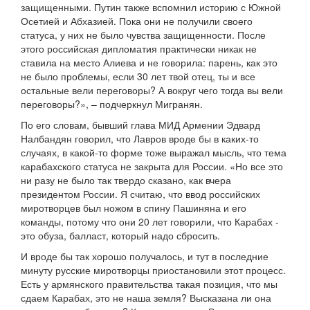
защищенными. Путин также вспомнил историю с Южной
Осетией и Абхазией. Пока они не получили своего
статуса, у них не было чувства защищенности. После
этого российская дипломатия практически никак не
ставила на место Алиева и не говорила: парень, как это
не было проблемы, если 30 лет твой отец, ты и все
остальные вели переговоры? А вокруг чего тогда вы вели
переговоры?», – подчеркнул Мигранян.
По его словам, бывший глава МИД Армении Эдвард
Налбандян говорил, что Лавров вроде бы в каких-то
случаях, в какой-то форме тоже выражал мысль, что тема
карабахского статуса не закрыта для России. «Но все это
ни разу не было так твердо сказано, как вчера
президентом России. Я считаю, что ввод российских
миротворцев был ножом в спину Пашиняна и его
команды, потому что они 20 лет говорили, что Карабах -
это обуза, балласт, который надо сбросить.
И вроде бы так хорошо получалось, и тут в последние
минуту русские миротворцы приостановили этот процесс.
Есть у армянского правительства такая позиция, что мы
сдаем Карабах, это не наша земля? Высказана ли она