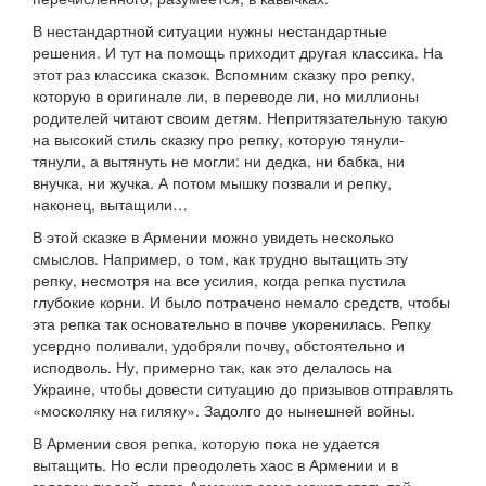
В нестандартной ситуации нужны нестандартные
решения. И тут на помощь приходит другая классика. На
этот раз классика сказок. Вспомним сказку про репку,
которую в оригинале ли, в переводе ли, но миллионы
родителей читают своим детям. Непритязательную такую
на высокий стиль сказку про репку, которую тянули-
тянули, а вытянуть не могли: ни дедка, ни бабка, ни
внучка, ни жучка. А потом мышку позвали и репку,
наконец, вытащили…
В этой сказке в Армении можно увидеть несколько
смыслов. Например, о том, как трудно вытащить эту
репку, несмотря на все усилия, когда репка пустила
глубокие корни. И было потрачено немало средств, чтобы
эта репка так основательно в почве укоренилась. Репку
усердно поливали, удобряли почву, обстоятельно и
исподволь. Ну, примерно так, как это делалось на
Украине, чтобы довести ситуацию до призывов отправлять
«москоляку на гиляку». Задолго до нынешней войны.
В Армении своя репка, которую пока не удается
вытащить. Но если преодолеть хаос в Армении и в