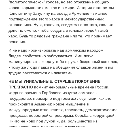
"политологической" голове, но это отражение общего
хаоса в армянских мозгах и в мире. История с запретом
Константину Затулину на въезд в Армению - лишнее
подтверждение этого хаоса в межгосударственных
отношениях. Ну и, конечно, свидетельство того, сколько
денег вложено, чтобы создать в головах людей такой
хаос. Будь то рядовые граждане или те, кто принимает
решения.
И не надо иронизировать над армянским народом.
Людям свойственно заблуждаться. Ими легко
манипулировать, когда у тебя в руках бездонный кошелек,
к тому же люди падки на обещания сладкой жизни и им
трудно расставаться с иллюзиями.
НЕ МЫ УНИКАЛЬНЫЕ. СТАРШЕЕ ПОКОЛЕНИЕ
ПРЕКРАСНО
помнит ненормальные времена России,
когда во времена Горбачева изнутри ломалось
государство, примерно под теми же лозунгами, как это
происходит в Армении: новое мышление в
международных отношениях, гласность, демократические
процессы, перестройка, реформы, борьба с коррупцией.
Ничто не ново под луной и, да, большинство из
перечисленного, разумеется, в кавычках.