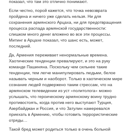
показал, что там это отлично понимают.
Если честно, порой кажется, что точка невозврата
пройдена и ничего уже сделать нельзя. Ни для
сохранения армянского Арцаха, ни для предотвращения
процесса распада армянской государственности:
слишком много денег вложено во все эти процессы.
Митинг в Арцахе показал, что шанс есть, может,
последний.
Да, Армения переживает ненормальные времена.
Хаотические тенденции превалируют, и это на руку
команде Пашиняна. Поскольку чем сильнее такие
тенденции, тем легче манипулировать людьми, белое
называть черным и наоборот. Только в хаотическом мире
сознание людей подвержено таким стрессам, что на
армянском телевидении из уст «политолога» можно
услышать, что героическому армянскому воину трудно
противостоять, когда против него выступают Турция,
Азербайджан и Россия, и что Затулин намеревался
приехать в Армению, чтобы готовить террористические
отряды…
Такой бред может родиться только в очень больной