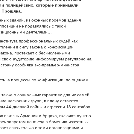
ии полицейских, которые принимали
е Прошяна.
ных зданий, из оконных проемов здания
ппозиции не подавлялись с такой
ппозиционными деятелями…
института профессиональных судей как
уплении в силу закона о конфискации
закона, протекает с бесчисленными
мы свою аудиторию информируем регулярно на
 страну особняка экс-премьер-министра
ть, а процессы по конфискации, по оценкам
 также о социальных гарантиях для их семей
ие нескольких групп, в плену остаются
ам 44-дневной войны и агрессии 13 сентября.
 в жизнь Армении и Арцаха, включая пункт о
лось запретом на въезд в Армению известных
ает связь только с теми организациями и