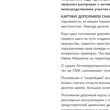
зверских расправах с акт
непосредственное участие 
КАРТИНУ ДОПОЛНИЛИ СНА
парламента, из машин пашиня
жестокостью. Никогда доселе
Еще одно положение дорожной
первого шага на пути создан
имущества, нажитого преступ
нарушениями прав граждан и
конкретных примерах. Послед
Овика Абрамяна на территори
О судьях Антикоррупционного
тех же СМИ, напоминают пол
Положение о "скорейшем" воз
можно считать отчасти вопло
десятки армян, большое коли
Положение дорожной карты о 
регулярных консультациях с 
представителей армянских ди
соотечественниками в других