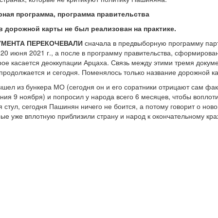
рная программа, программа правительства
ов дорожной карты не был реализован на практике.
МЕНТА ПЕРЕКОЧЕВАЛИ
сначала в предвыборную программу парти
20 июня 2021 г., а после в программу правительства, сформирован
рое касается деоккупации Арцаха. Связь между этими тремя докуме
продолжается и сегодня. Поменялось только название дорожной ка
ышел из бункера МО (сегодня он и его соратники отрицают сам фак
ния 9 ноября) и попросил у народа всего 6 месяцев, чтобы воплот
 стул, сегодня Пашинян ничего не боится, а потому говорит о нов
рые уже вплотную приблизили страну и народ к окончательному кра