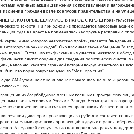
ивистами уличных акций Движения сопротивления и награжден
в избиении граждан возле корпусов правительства и на улиц
ЙПЕРЫ, КОТОРЫЕ ЦЕЛИЛИСЬ В НАРОД С КРЫШ
правительствен
новского эскорта. Ни при одном из президентов массовые акции о
 санкция суда на арест не применялась как орудие расправы с о
 карты, мимо которого невозможно пройти, касается "внедрения 
ия антикоррупционных судов". Оно включает также обещание "о вст
ным путем". О том, что конфискация имущества, нажитого в обход 
 фактически служит орудием для сведения политических счетов, 
ний, напомню, касался странной истории вокруг известного на всю
и бывшего парка вокруг монумента "Мать Армения".
 суда СМИ упоминают не иначе как с указанием на ангажированнос
итические шоу.
вращении из Азербайджана пленных военных и гражданских лиц, а
щенным в жизнь усилиями России и Запада. Несмотря на возвращен
чество соотечественников считаются пропавшими без вести по итог
вовлечении диаспор и проживающих за рубежом соотечественников
представителями армянских организаций в других странах, оберну
аспор. А недавний форум только подтвердил, что режим поддержив
 странах, которые не критикуют политику Пашиняна.