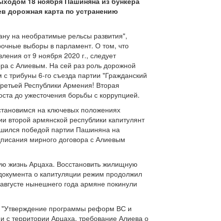
ыходом 18 ноября Пашиняна из бункера
цев дорожная карта по устранению
ану на необратимые рельсы развития",
рочные выборы в парламент. О том, что
ления от 9 ноября 2020 г., следует
ора с Алиевым. На сей раз роль дорожной
 с трибуны 6-го съезда партии "Гражданский
Третьей Республики Армения! Вторая
ста до ужесточения борьбы с коррупцией.
остановимся на ключевых положениях
рии второй армянской республики капитулянт
ершился победой партии Пашиняна на
одписания мирного договора с Алиевым
ую жизнь Арцаха. Восстановить жилищную
 документа о капитуляции режим продолжил
 августе нынешнего года армяне покинули
 "Утверждение программы реформ ВС и
и с территории Арцаха, требование Алиева о