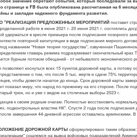
обое значение обретают события, которые последовали за в
его странице в FB была опубликована рассчитанная на 6 меся
йны и закладке надежного фундамента развития.
ТО "РЕАЛИЗАЦИЯ ПРЕДЛОЖЕННЫХ МЕРОПРИЯТИЙ
поставит стр
роделанной работе в июне 2021 г. 20 июня 2021 г. состоялись дос
ой удержаться в кресле премьера после подписания позорного заяв
онтексте повторной капитуляции в виде подписания мирного догов
 под названием "Новая теория государства", озвученная Пашиняном
определением главарь режима подразумевает окончательный крах 
ется бурным потоком обещаний - от небывалого экономического ро
 позволяют коснуться всех 15 пунктов дорожной карты, а потому 
представление о том, что после 5 тыс. жертв и сдачи 75% террито
яцев, чтобы довести начатое до конца. Срок дорожной карты зав
нт показал миру, что народ по-прежнему на его стороне. После п
тарый трюк, но и уже с видом на столичные выборы 2023 г.
цахцев к своим родным очагам. Полностью восстановить нормальн
ях, подконтрольных властям НК". Спустя 2 года после подписания
 после завершения 44-дневной агрессии оставались армянскими. В
ОЛОЖЕНИЕ ДОРОЖНОЙ КАРТЫ
сформулировано таким образом:
"реализации" сошлемся на вывод войсковых подразделений Армени