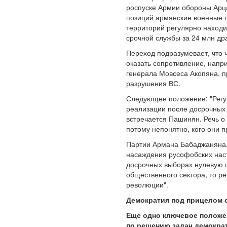
роспуске Армии обороны Арц
позиций армянские военные п
территорий регулярно находи
срочной службы за 24 млн др
Переход подразумевает, что ч
оказать сопротивление, напр
генерала Мовсеса Акопяна, п
разрушения ВС.
Следующее положение: "Регу
реализации после досрочных 
встречается Пашинян. Речь о
потому непонятно, кого они 
Партии Армана Бабаджаняна,
насаждения русофобских нас
досрочных выборах нулевую п
общественного сектора, то р
революции".
Демократия под прицелом 
Еще одно ключевое положе
по решению задач демократ