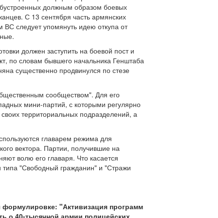
 обустроенных должным образом боевых
анцев. С 13 сентября часть армянских
м ВС следует упомянуть идею откупа от
вные.
отовки должен заступить на боевой пост и
кт, по словам бывшего начальника Генштаба
няна существенно продвинулся по стезе
общественным сообществом". Для его
падных мини-партий, с которыми регулярно
т своих территориальных подразделений, а
спользуются главарем режима для
го вектора. Партии, получившие на
яют волю его главаря. Что касается
и типа "Свободный гражданин" и "Стражи
я формулировке: "Активизация программ
ть о 40-тысячной армии полицейских,