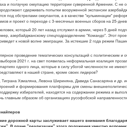
аха и ползучую оккупацию территории суверенной Армении. С не
родолжают сдерживать попытки вооруженной экспансии азербайдж
тся под обстрелами оккупантов, а в качестве "кульминации" рефор
амов и проект о переходе с 3-месячных военных сборов на 25-дне
еловек, который 20 лет назад отслужил в армии, через 5 дней подг
имер, азербайджанскому спецподразделению "Командо". Этот прое
риведет к новой волне эмиграции. За истекшие 2 года режим Паши
лярное проведение тематических консультаций с политическим и 
выборов 2021 г. на свет появилась неформальная коалиция проза
 партиях одного лица, которые в силу убогой численности не имею
представляют в нашей стране, кроме своих лидеров?
 Тиграна Хзмаляна, Левона Шириняна, Давида Санасаряна и др. и
троений и формирования платформы для смены внешнеполитическо
оддержку избирателей, находятся на содержании режима и выполн
ечь главным образом об организациях русофобской направленност
снайперов
ние дорожной карты заслуживает нашего внимания благодар
ии". В плане "реализации" этого положения уместно вспомни