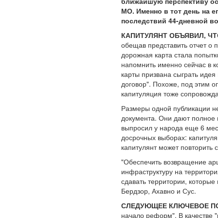
ближайшую перспективу ос
МО. Именно в тот день на 
последствий 44-дневной во
КАПИТУЛЯНТ ОБЪЯВИЛ, Ч
обещав представить отчет о п
дорожная карта стала попытк
напомнить именно сейчас в к
карты призвана сыграть идея
договор". Похоже, под этим 
капитуляция тоже сопровожда
Размеры одной публикации не
документа. Они дают полное 
выпросил у народа еще 6 мес
досрочных выборах: капитуля
капитулянт может повторить с
"Обеспечить возвращение ар
инфраструктуру на территори
сдавать территории, которые
Бердзор, Ахавно и Сус.
СЛЕДУЮЩЕЕ КЛЮЧЕВОЕ П
начало реформ". В качестве 