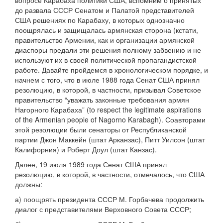
вопросе Карабаха политики США, вспомним о принятых
до развала СССР Сенатом и Палатой представителей
США решениях по Карабаху, в которых однозначно
поощрялась и защищалась армянская сторона (кстати,
правительство Армении, как и организации армянской
диаспоры предали эти решения полному забвению и не
используют их в своей политической пропагандистской
работе. Давайте пройдемся в хронологическом порядке, и
начнем с того, что в июле 1988 года Сенат США принял
резолюцию, в которой, в частности, призывал Советское
правительство “уважать законные требования армян
Нагорного Карабаха” (to respect the legitimate aspirations
of the Armenian people of Nagorno Karabagh). Соавторами
этой резолюции были сенаторы от Республиканской
партии Джон Маккейн (штат Арканзас), Питт Уилсон (штат
Калифорния) и Роберт Доул (штат Канзас).
Далее, 19 июля 1989 года Сенат США принял
резолюцию, в которой, в частности, отмечалось, что США
должны:
а) поощрять президента СССР М. Горбачева продолжить
диалог с представителями Верховного Совета СССР;