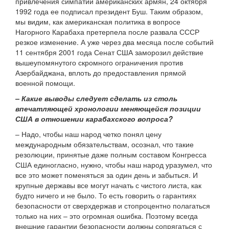
привлечения симпатий американских армян, 24 октября
1992 года ее подписал президент Буш. Таким образом,
мы видим, как американская политика в вопросе
Нагорного Карабаха претерпела после развала СССР
резкое изменение. А уже через два месяца после событий
11 сентября 2001 года Сенат США заморозил действие
вышеупомянутого скромного ограничения против
Азербайджана, вплоть до предоставления прямой
военной помощи.
– Какие выводы следует сделать из столь
впечатляющей хронологии меняющейся позиции
США в отношении карабахского вопроса?
– Надо, чтобы наш народ четко понял цену
международным обязательствам, осознал, что такие
резолюции, принятые даже полным составом Конгресса
США единогласно, нужно, чтобы наш народ уразумел, что
все это может поменяться за один день и забыться. И
крупные державы все могут начать с чистого листа, как
будто ничего и не было. То есть говорить о гарантиях
безопасности от сверхдержав и стопроцентно полагаться
только на них – это огромная ошибка. Поэтому всегда
внешние гарантии безопасности должны сопрягаться с