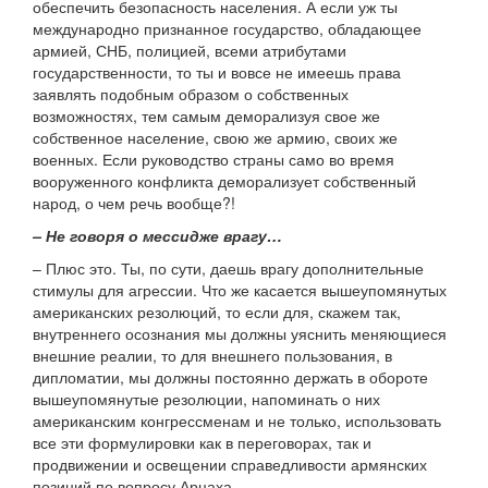
обеспечить безопасность населения. А если уж ты
международно признанное государство, обладающее
армией, СНБ, полицией, всеми атрибутами
государственности, то ты и вовсе не имеешь права
заявлять подобным образом о собственных
возможностях, тем самым деморализуя свое же
собственное население, свою же армию, своих же
военных. Если руководство страны само во время
вооруженного конфликта деморализует собственный
народ, о чем речь вообще?!
– Не говоря о мессидже врагу…
– Плюс это. Ты, по сути, даешь врагу дополнительные
стимулы для агрессии. Что же касается вышеупомянутых
американских резолюций, то если для, скажем так,
внутреннего осознания мы должны уяснить меняющиеся
внешние реалии, то для внешнего пользования, в
дипломатии, мы должны постоянно держать в обороте
вышеупомянутые резолюции, напоминать о них
американским конгрессменам и не только, использовать
все эти формулировки как в переговорах, так и
продвижении и освещении справедливости армянских
позиций по вопросу Арцаха.