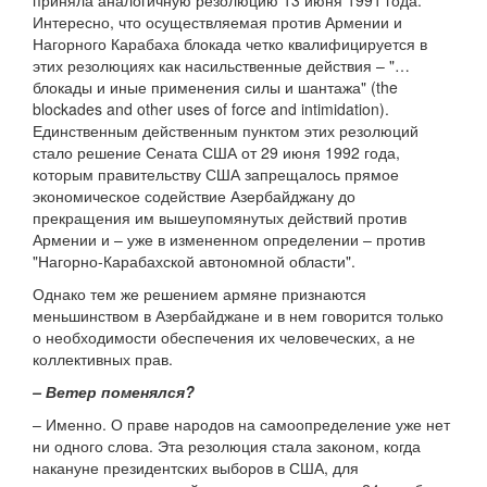
приняла аналогичную резолюцию 13 июня 1991 года.
Интересно, что осуществляемая против Армении и
Нагорного Карабаха блокада четко квалифицируется в
этих резолюциях как насильственные действия – "…
блокады и иные применения силы и шантажа" (the
blockades and other uses of force and intimidation).
Единственным действенным пунктом этих резолюций
стало решение Сената США от 29 июня 1992 года,
которым правительству США запрещалось прямое
экономическое содействие Азербайджану до
прекращения им вышеупомянутых действий против
Армении и – уже в измененном определении – против
"Нагорно-Карабахской автономной области".
Однако тем же решением армяне признаются
меньшинством в Азербайджане и в нем говорится только
о необходимости обеспечения их человеческих, а не
коллективных прав.
– Ветер поменялся?
– Именно. О праве народов на самоопределение уже нет
ни одного слова. Эта резолюция стала законом, когда
накануне президентских выборов в США, для