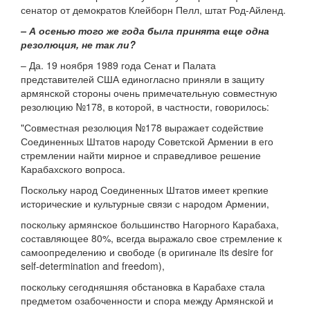
сенатор от демократов Клейборн Пелл, штат Род-Айленд.
– А осенью того же года была принята еще одна
резолюция, не так ли?
– Да. 19 ноября 1989 года Сенат и Палата
представителей США единогласно приняли в защиту
армянской стороны очень примечательную совместную
резолюцию №178, в которой, в частности, говорилось:
"Совместная резолюция №178 выражает содействие
Соединенных Штатов народу Советской Армении в его
стремлении найти мирное и справедливое решение
Карабахского вопроса.
Поскольку народ Соединенных Штатов имеет крепкие
исторические и культурные связи с народом Армении,
поскольку армянское большинство Нагорного Карабаха,
составляющее 80%, всегда выражало свое стремление к
самоопределению и свободе (в оригинале its desire for
self-determination and freedom),
поскольку сегодняшняя обстановка в Карабахе стала
предметом озабоченности и спора между Армянской и