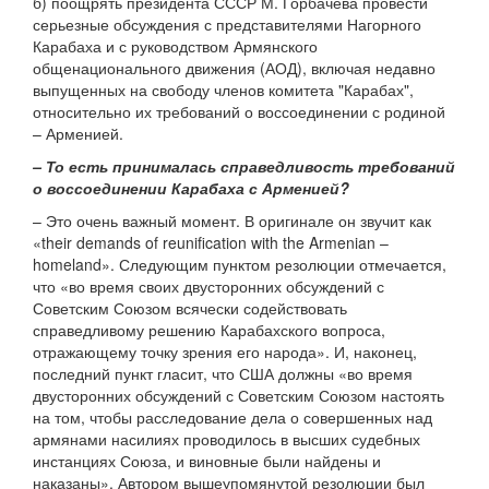
б) поощрять президента СССР М. Горбачева провести
серьезные обсуждения с представителями Нагорного
Карабаха и с руководством Армянского
общенационального движения (АОД), включая недавно
выпущенных на свободу членов комитета "Карабах",
относительно их требований о воссоединении с родиной
– Арменией.
– То есть принималась справедливость требований
о воссоединении Карабаха с Арменией?
– Это очень важный момент. В оригинале он звучит как
«their demands of reunification with the Armenian –
homeland». Следующим пунктом резолюции отмечается,
что «во время своих двусторонних обсуждений с
Советским Союзом всячески содействовать
справедливому решению Карабахского вопроса,
отражающему точку зрения его народа». И, наконец,
последний пункт гласит, что США должны «во время
двусторонних обсуждений с Советским Союзом настоять
на том, чтобы расследование дела о совершенных над
армянами насилиях проводилось в высших судебных
инстанциях Союза, и виновные были найдены и
наказаны». Автором вышеупомянутой резолюции был