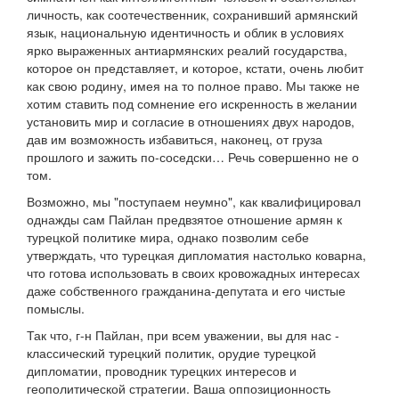
личность, как соотечественник, сохранивший армянский
язык, национальную идентичность и облик в условиях
ярко выраженных антиармянских реалий государства,
которое он представляет, и которое, кстати, очень любит
как свою родину, имея на то полное право. Мы также не
хотим ставить под сомнение его искренность в желании
установить мир и согласие в отношениях двух народов,
дав им возможность избавиться, наконец, от груза
прошлого и зажить по-соседски… Речь совершенно не о
том.
Возможно, мы "поступаем неумно", как квалифицировал
однажды сам Пайлан предвзятое отношение армян к
турецкой политике мира, однако позволим себе
утверждать, что турецкая дипломатия настолько коварна,
что готова использовать в своих кровожадных интересах
даже собственного гражданина-депутата и его чистые
помыслы.
Так что, г-н Пайлан, при всем уважении, вы для нас -
классический турецкий политик, орудие турецкой
дипломатии, проводник турецких интересов и
геополитической стратегии. Ваша оппозиционность