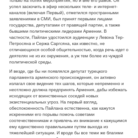
только на полях мероприятия, но и вне его рамок. Он
успел заскочить в эфир нескольких теле- и интернет-
каналов (включая Первый), отметился пространными
заявлениями в СМИ, был принят первыми лицами
государства, депутатами от правящей партии, а также
бывшими политическими лидерами Армении. В
частности, Пайлан удостоился аудиенции у Левона Тер-
Петросяна и Сержа Саргсяна, как известно, не
отличающихся особой общительностью, когда речь идет о
деятелях не из их окружения, а уж тем более из чуждой
политической среды.
И везде, где бы ни появлялся депутат турецкого
парламента армянского происхождения, он активно
излагал свое видение тех шагов, которые непременно и
неотложно должна предпринять Армения, дабы избежать
исходящих от воинственных соседей новых
экзистенциальных угроз. На первый взгляд,
обеспокоенность Пайлана естественна, как кажутся
искренними его порывы помочь советами
соотечественникам и привлечь их внимание к кажущимся
ему единственно правильными путям выхода из
тяжелейшей ситуации. И вроде бы все теми же благими