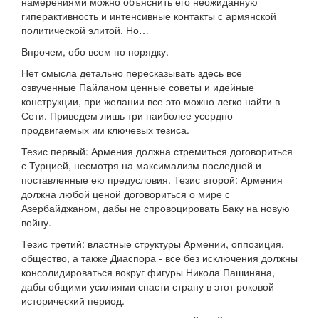
намерениями можно объяснить его неожиданную
гиперактивность и интенсивные контакты с армянской
политической элитой. Но…
Впрочем, обо всем по порядку.
Нет смысла детально пересказывать здесь все
озвученные Пайланом ценные советы и идейные
конструкции, при желании все это можно легко найти в
Сети. Приведем лишь три наиболее усердно
продвигаемых им ключевых тезиса.
Тезис первый: Армения должна стремиться договориться
с Турцией, несмотря на максимализм последней и
поставленные ею предусловия. Тезис второй: Армения
должна любой ценой договориться о мире с
Азербайджаном, дабы не спровоцировать Баку на новую
войну.
Тезис третий: властные структуры Армении, оппозиция,
общество, а также Диаспора - все без исключения должны
консолидироваться вокруг фигуры Никола Пашиняна,
дабы общими усилиями спасти страну в этот роковой
исторический период.