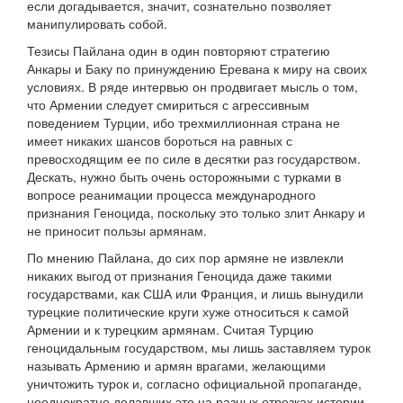
если догадывается, значит, сознательно позволяет
манипулировать собой.
Тезисы Пайлана один в один повторяют стратегию
Анкары и Баку по принуждению Еревана к миру на своих
условиях. В ряде интервью он продвигает мысль о том,
что Армении следует смириться с агрессивным
поведением Турции, ибо трехмиллионная страна не
имеет никаких шансов бороться на равных с
превосходящим ее по силе в десятки раз государством.
Дескать, нужно быть очень осторожными с турками в
вопросе реанимации процесса международного
признания Геноцида, поскольку это только злит Анкару и
не приносит пользы армянам.
По мнению Пайлана, до сих пор армяне не извлекли
никаких выгод от признания Геноцида даже такими
государствами, как США или Франция, и лишь вынудили
турецкие политические круги хуже относиться к самой
Армении и к турецким армянам. Считая Турцию
геноцидальным государством, мы лишь заставляем турок
называть Армению и армян врагами, желающими
уничтожить турок и, согласно официальной пропаганде,
неоднократно делавших это на разных отрезках истории.