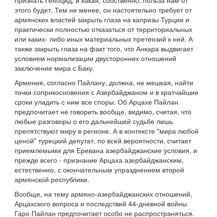
признать Геноцид, и какая, собственно, польза нам от
этого будет. Тем не менее, он настоятельно требует от
армянских властей закрыть глаза на капризы Турции и
практически полностью отказаться от территориальных
или каких- либо иных материальных претензий к ней. А
также закрыть глаза на факт того, что Анкара выдвигает
условием нормализации двусторонних отношений
заключение мира с Баку.
Армения, согласно Пайлану, должна, не мешкая, найти
точки соприкосновения с Азербайджаном и в кратчайшие
сроки уладить с ним все споры. Об Арцахе Пайлан
предпочитает не говорить вообще, видимо, считая, что
любые разговоры о его дальнейшей судьбе лишь
препятствуют миру в регионе. А в контексте "мира любой
ценой" турецкий депутат, по всей вероятности, считает
приемлемыми для Еревана азербайджанские условия, и
прежде всего - признание Арцаха азербайджанским,
естественно, с окончательным упразднением второй
армянской республики.
Вообще, на тему армяно-азербайджанских отношений,
Арцахского вопроса и последствий 44-дневной войны
Гаро Пайлан предпочитает особо не распространяться.