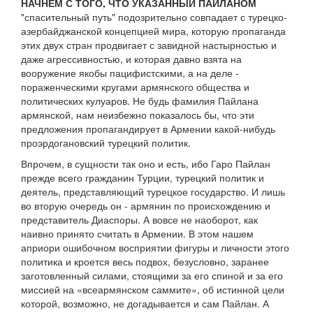
НАЧНЕМ С ТОГО, ЧТО УКАЗАННЫЙ ПАЙЛАНОМ
"спасительный путь" подозрительно совпадает с турецко-
азербайджанской концепцией мира, которую пропаганда
этих двух стран продвигает с завидной настырностью и
даже агрессивностью, и которая давно взята на
вооружение якобы пацифистскими, а на деле -
пораженческими кругами армянского общества и
политических кулуаров. Не будь фамилия Пайлана
армянской, нам неизбежно показалось бы, что эти
предложения пропагандирует в Армении какой-нибудь
проэрдогановский турецкий политик.
Впрочем, в сущности так оно и есть, ибо Гаро Пайлан
прежде всего гражданин Турции, турецкий политик и
деятель, представляющий турецкое государство. И лишь
во вторую очередь он - армянин по происхождению и
представитель Диаспоры. А вовсе не наоборот, как
наивно принято считать в Армении. В этом нашем
априори ошибочном восприятии фигуры и личности этого
политика и кроется весь подвох, безусловно, заранее
заготовленный силами, стоящими за его спиной и за его
миссией на «всеармянском саммите», об истинной цели
которой, возможно, не догадывается и сам Пайлан. А