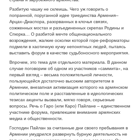
Разбитую чашку не склеишь. Чего уж говорить о
попранной, поруганной идее триединства Армения–
Арцах–Диаспора, разорванных в клочья связях,
сожженных мостах и разъединенных скрепах Родины и
Спюрка… О разбитой мечте общенационального
возрождения, жалкие осколки которой горе-реформаторы
подмели в хаотичную кучку непонятных людей, пытаясь
выставить форум в качестве судьбоносного мероприятия.
Впрочем, это тема для отдельного материала. В данном
случае поговорим об одном из участников «саммита», на
первый взгляд – весьма положительной личности,
пользующейся достаточно высоким авторитетом в
Армении, внезапная активизация которого на армянском
политическом поле и расставленные в идеологических
тезисах акценты вызвали, мягко говоря, серьезные
вопросы. Речь о Гаро (или Каро) Пайлане – единственном
участнике форума, привлекшем внимание армянских
медиа и общественности.
Господин Пайлан за считанные дни своего пребывания в
Армении умудрился развернуть бурную деятельность не