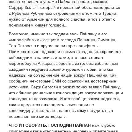
впечатление, что устами Пайлана вещает, скажем,
Сердар Кылыч, который в приватной обстановке делится
с Рубеном Рубиняном откровениями о том, что Турции
нужно от Армении для полного счастья, а тот в ответ с
пониманием кивает головой...
Возможно, именно так поддакивали Пайлану и его
«миролюбивым» лекциям господа Пашинян, Симонян,
Тер-Петросян и другие наши горе-пацифисты.
Примечательно, однако, и весьма отрадно, что среди его
собеседников нашлись и такие, кто посоветовал
миролюбцу из Анкары выбросить из головы избыточные
ожидания грядущей армяно-турецкой любви, а также
надежды на объединение нации вокруг Пашиняна. Как
сообщили некоторые СМИ со ссылкой на достоверные
источники, Серж Саргсян в резких тонах заявил Пайлану,
что общенациональная консолидация вокруг пораженца и
капитулянта невозможна. И что вообще вокруг подлости,
лжи и предательства нормальные нации не
консолидируются. Благо, нашлось кому остудить пыл
новоявленного миротворца…
ЧТО И ГОВОРИТЬ, ГОСПОДИН ПАЙЛАН
нам глубоко
симпатичен как интеллигентный человек и обаятельная