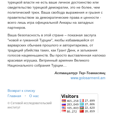
турецкой власти не есть ваше личное достоинство или
свидетельство турецкой демократии, это не более, чем
политический трюк. Ваша свобода выражения и грызня с
правительством за демократические права и ценности -
всего лишь игра официальной Анкары на западных
партнеров.
Ваша безопасность в этой стране – показная заслуга
"новой и гуманной Турции", якобы избавившейся от
варварских обычаев прошлого и авторитаризма, от
традиций убийства таких, как Грант Динк, и затыкания
голосов нацменьшинств. Вы просто выставленная напоказ
красивая игрушка. Витринный армянин Великого
Национального собрания Турции…
Аствацатур Тер-Товмасянц
www.golosarmenii.am
Возврат к списку
Главная
⋅
О нас
© Сетевой исследовательский
институт