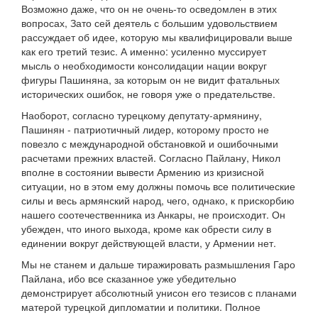
Возможно даже, что он не очень-то осведомлен в этих
вопросах, Зато сей деятель с большим удовольствием
рассуждает об идее, которую мы квалифицировали выше
как его третий тезис. А именно: усиленно муссирует
мысль о необходимости консолидации нации вокруг
фигуры Пашиняна, за которым он не видит фатальных
исторических ошибок, не говоря уже о предательстве.
Наоборот, согласно турецкому депутату-армянину,
Пашинян - патриотичный лидер, которому просто не
повезло с международной обстановкой и ошибочными
расчетами прежних властей. Согласно Пайлану, Никол
вполне в состоянии вывести Армению из кризисной
ситуации, но в этом ему должны помочь все политические
силы и весь армянский народ, чего, однако, к прискорбию
нашего соотечественника из Анкары, не происходит. Он
убежден, что иного выхода, кроме как обрести силу в
единении вокруг действующей власти, у Армении нет.
Мы не станем и дальше тиражировать размышления Гаро
Пайлана, ибо все сказанное уже убедительно
демонстрирует абсолютный унисон его тезисов с планами
матерой турецкой дипломатии и политики. Полное