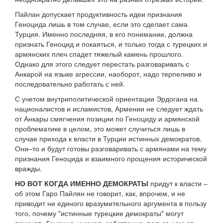
Пайлан допускает продуктивность идеи признания
Геноцида лишь в том случае, если это сделает сама
Турция. Именно последняя, в его понимании, должна
признать Геноцид и покаяться, и только тогда с турецких и
армянских плеч спадет тяжелый камень прошлого.
Однако для этого следует перестать разговаривать с
Анкарой на языке агрессии, наоборот, надо терпеливо и
последовательно работать с ней.
С учетом внутриполитической ориентации Эрдогана на
националистов и исламистов, Армении не следует ждать
от Анкары смягчения позиции по Геноциду и армянской
проблематике в целом, это может случиться лишь в
случае прихода к власти в Турции истинных демократов.
Они–то и будут готовы разговаривать с армянами на тему
признания Геноцида и взаимного прощения исторической
вражды.
НО ВОТ КОГДА ИМЕННО ДЕМОКРАТЫ
придут к власти –
об этом Гаро Пайлян не говорит, как, впрочем, и не
приводит ни единого вразумительного аргумента в пользу
того, почему "истинные турецкие демократы" могут