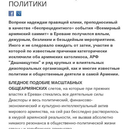
ПОЛИТИКИ
Вопреки надеждам правящей клики, преподносимый
в качестве «беспрецедентного» события «Всемирный
армянский саммит» в Ереване получился вялым,
дежурным, безликим и безыдейным мероприятием.
Иного и не следовало ожидать от затеи, участие в
которой по известным причинам категорически
исключили оба армянских католикоса, АРФ
"Дашнакцутюн" и ряд крупных и влиятельных
диаспоральных организаций, как и многие известные
политики и общественные деятели в самой Армении.
БЛЕДНОЕ ПОДОБИЕ МАСШТАБНЫХ
ОБЩЕАРМЯНСКИХ
слетов, на которые при прежних
властях в Ереван стекались все деятельные силы
Диаспоры и весь политический, финансово-
экономический и культурно-интеллектуальный актив
мирового армянства, на сей раз бесследно растворилось
в хмурой армянской реальности, не вызвав абсолютно
никакого резонанса в общественно-политической жизни
страны и зарубежного армянства.