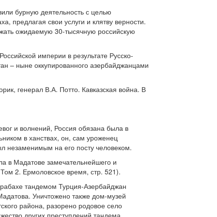
вили бурную деятельность с целью
, предлагая свои услуги и клятву верности.
держать ожидаемую 30-тысячную российскую
Российской империи в результате Русско-
стан – ныне оккупированного азербайджанцами
ик, генерал В.А. Потто. Кавказская война. В
вог и волнений, Россия обязана была в
ником в ханствах, он, сам уроженец
был незаменимым на его посту человеком.
шла в Мадатове замечательнейшего и
Том 2. Ермоловское время, стр. 521).
 Карабахе тандемом Турция-Азербайджан
Мадатова. Уничтожено также дом-музей
ского района, разорено родовое село
жество других преступлений тандема.