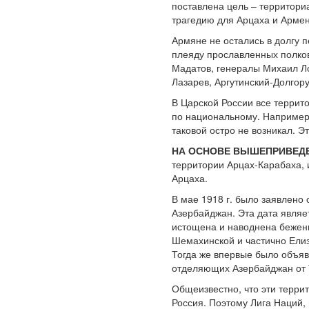
поставлена цель – территори
трагедию для Арцаха и Армен
Армяне не остались в долгу п
плеяду прославленных полков
Мадатов, генералы Михаил Ло
Лазарев, Аргутинский-Долгору
В Царской России все террито
по национальному. Например,
таковой остро не возникал. Э
НА ОСНОВЕ ВЫШЕПРИВЕД
территории Арцах-Карабаха, 
Арцаха.
В мае 1918 г. было заявлено 
Азербайджан. Эта дата являе
истощена и наводнена бежен
Шемахинской и частично Елиз
Тогда же впервые было объяв
отделяющих Азербайджан от 
Общеизвестно, что эти терри
Россия. Поэтому Лига Наций,