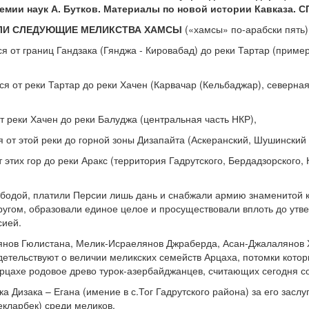
мии наук А. Бутков. Материалы по новой истории Кавказа. СПб
ЛИ СЛЕДУЮЩИЕ МЕЛИКСТВА ХАМСЫ
(«хамсы» по-арабски пять)
я от границ Гандзака (Гянджа - Кировабад) до реки Тартар (прим
я от реки Тартар до реки Хачен (Карвачар (Кельбаджар), северна
т реки Хачен до реки Балуджа (центральная часть НКР),
 от этой реки до горной зоны Дизапайта (Аскеранский, Шушинский
 этих гор до реки Аракс (территория Гадрутского, Бердадзорского,
бодой, платили Персии лишь дань и снабжали армию знаменитой к
другом, образовали единое целое и просуществовали вплоть до утв
сией.
янов Гюлистана, Мелик-Исраелянов Джраберда, Асан-Джалалянов
детельствуют о величии меликских семейств Арцаха, потомки котор
рцахе родовое древо турок-азербайджанцев, считающих сегодня 
 Дизака – Егана (имение в с.Тог Гадрутского района) за его заслуг
екларбек) среди меликов.