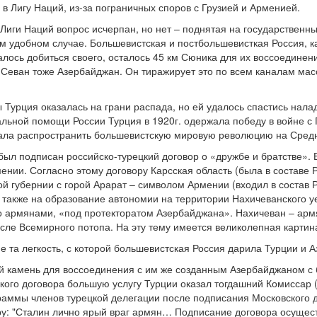
в Лигу Наций, из-за пограничных споров с Грузией и Арменией.
 Лиги Наций вопрос исчерпан, но нет – поднятая на государствен
ом удобном случае. Большевистская и постбольшевисткая Россия, ка
алось добиться своего, осталось 45 км Сюника для их воссоединен
 Севан тоже Азербайджан. Он тиражирует это по всем каналам ма
Турция оказалась на грани распада, но ей удалось спастись налад
льной помощи России Турция в 1920г. одержала победу в войне с
ала распространить большевистскую мировую революцию на Средн
 был подписан российско-турецкий договор о «дружбе и братстве»
нии. Согласно этому договору Карсская область (была в составе Р
й губернии с горой Арарат – символом Армении (входил в состав Р
 также на образование автономии на территории Нахичеванского уе
армянами, «под протекторатом Азербайджана». Нахичеван – армян
осле Всемирного потопа. На эту тему имеется великолепная картин
е та легкость, с которой большевистская Россия дарила Турции и 
й камень для воссоединения с им же созданным Азербайджаном с
кого договора большую услугу Турции оказал тогдашний Комиссар
граммы членов турецкой делегации после подписания Московског
ру: "Сталин лично ярый враг армян… Подписание договора осущест