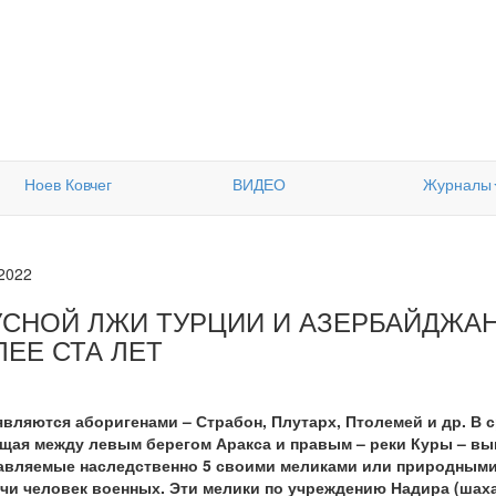
Ноев Ковчег
ВИДЕО
Журналы
.2022
УСНОЙ ЛЖИ ТУРЦИИ И АЗЕРБАЙДЖАН
ЛЕЕ СТА ЛЕТ
являются аборигенами – Страбон, Плутарх, Птолемей и др. В 
ащая между левым берегом Аракса и правым – реки Куры – выш
равляемые наследственно 5 своими меликами или природными
чи человек военных. Эти мелики по учреждению Надира (шаха