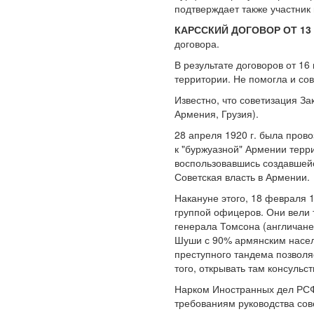
подтверждает также участник
КАРССКИЙ ДОГОВОР ОТ 13 
договора.
В результате договоров от 16
территории. Не помогла и со
Известно, что советизация З
Армения, Грузия).
28 апреля 1920 г. была пров
к "буржуазной" Армении терр
воспользовавшись создавшейс
Советская власть в Армении.
Накануне этого, 18 февраля 
группой офицеров. Они вели 
генерала Томсона (англичане 
Шуши с 90% армянским населе
преступного тандема позволя
того, открывать там консульс
Нарком Иностранных дел РСФ
требованиям руководства сов