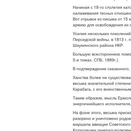
Начиная с 18-го столетия ка
налаживания тесных отношени
Вот отрывок из письма от 15 
армию для освобождения их 
Усилия нескольких поколений
Персидской войны, в 1813 г.
Шаумянского района НКР.
Большую всестороннюю помощь
5-и томах. СПБ. 1889г.).
В подтверждение сказанного,
Ханства более не существова
весьма значительной степени
Карабага, с его воинственным
Таким образом, мысль Ермоло
энергичнейшего исполнителя, 
На фоне этого, весьма приск
разорено и уничтожено родов
маршала авиации Советского 
Колхозашен генерал-полковни