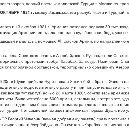
 переговоров, первый посол кемалистской Турции в Москве генера
ОКТЯБРЯ 1921 г.
между Закавказскими республиками и Турцией п
 марта и 13 октября 1921 г. Армения потеряла порядка 30 тыс. кв
ветизация Армении, ее ждала еще одна судьбоносная беда, уже свя
акавказья началась с помощью XI Красной Армии, по направлению е
озглашена Советская власть в Азербайджане. Руководители Советс
иториальные претензии, требуя Карабах, Зангезур, Нахичеван. Сно
я благоприятной обстановкой, территориально объединить Азерба
1920г. в Шуши прибыли Нури-паша и Халил-бей – братья Энвера п
тщательную подготовительную работу и при попустительстве англи
как всегда тут как тут) ночью 23 марта 1920г. сожгли весь армянски
нием. Было истреблено 8000 армян, остальным, потеряв все, удал
ет их сегодняшним бесстыжим потомкам разглагольствовать о при
тво Турции. Нет сомнений, их ждет знаменитая тюрьма Шуши, ибо уж
СР Георгий Чичерин (вечная добрая ему память) сразу прояснил 
етизированного Азербайджана. Он считал: «Карабах есть исконно а