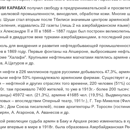
ИИ КАРАБАХ
получил свободу в предпринимательской и просвети
м шелковой промышленности, виноделия, обработки кожи. Многие 
 Шуши стал вторым после Тбилиси значимым центром армянской к
селения, издавались 22 газеты (лишь 2 на азербайджанском языке)
х Александре II и III в 1868 – 1887 годах был построен великолеп
ный в двадцатом веке турками-азербайджанцами, в последний раз 
оль для внедрения и развития нефтедобывающей промышленности 
 в 1869 году. Первые фонтаны на Апшероне, выбросившие нефть с
ме "Халафи". Крупными нефтяными магнатами являлись армяне А.
в, А.Цатуров и др.
чи нефти в 226 миллионов пудов русскими добывалось 47,3%, арм
обычи нефти 53% принадлежало армянским фирмам. Существует и д
– нефтяной и других отраслях того времени, 220 человек (51%) 
50г. там проживало 7400 жителей, то уже в 1913г.- более 200 тысяч:
жанцы) 45972 чел. (21,3%), армяне 41685 чел. (19,5%). Выдвинула
ловых – впоследствии Оперный театр, 1911г.), Г. Тер-Микелов (Фила
3г.; Дом Союза писателей), позже архитекторы Р. Торосян (гостин
гирян, А. Агаронов, А. Аванесов и др.
кой революции судьба армян в Баку и Арцахе резко изменилась в
рции впервые в мире в 1918г. была образована Азербайджанская Ре