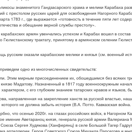
толикосы знаменитого Гандзасарского храма и мелики Карабаха раз
й с престолом русских царей для освобождения Нагорного Карабаха
марта 1783 г., где выражается «готовность в течение пяти лет со
отечества и обещание верной службы престолу».
 карабахских армян увенчались успехом и Карабах вошел в состав 
 по Гюлистанскому трактату, принятому в армянском селении Гюли
 русским оказали карабахские мелики и князья (см. военный истор
 приведем одно из многочисленных свидетельств:
ли. Этим мирным присоединением их, обошедшимся без всяких тре
 князю Мадатову. Назначенный в 1817 году военноокружным началь
 характером, с его глубоким знанием татарских нравов и языков, 
ва, направленная на закрепление ханств за русской властью, на
которого не должна забыть история (В.А. Потто. Кавказская война. 
орбно, что осенью 2020г. на глазах российских войск, в Нагорном
ое имение Аветараноц князя, генерала русской армии Валериана 
Союза Сергея Худякова (Ханферянц) в селе Большой Тагер Гадрут
ка артиллерии, Героя Советского Союза Михаила Парсегова и мно