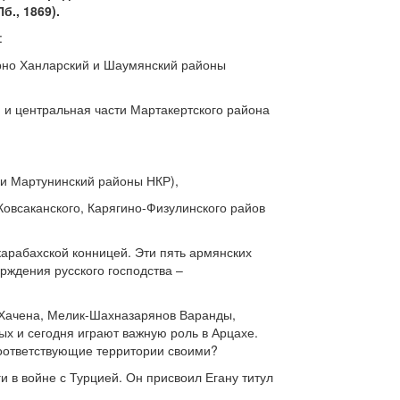
., 1869).
:
ерно Ханларский и Шаумянский районы
я и центральная части Мартакертского района
 и Мартунинский районы НКР),
 Ковсаканского, Карягино-Физулинского райов
арабахской конницей. Эти пять армянских
ерждения русского господства –
 Хачена, Мелик-Шахназарянов Варанды,
ых и сегодня играют важную роль в Арцахе.
соответствующие территории своими?
и в войне с Турцией. Он присвоил Егану титул