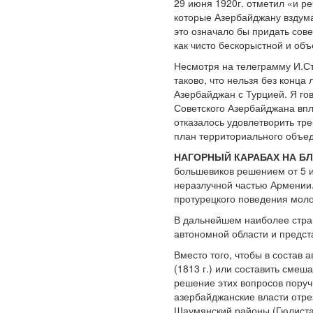
29 июня 1920г. отметил «и ре
которые Азербайджану вздума
это означало бы придать сов
как чисто бескорыстной и объ
Несмотря на телеграмму И.Ст
таково, что нельзя без конца
Азербайджан с Турцией. Я го
Советского Азербайджана впл
отказалось удовлетворить тр
план территориального объед
НАГОРНЫЙ КАРАБАХ НА Б
большевиков решением от 5 и
неразлучной частью Армении.
протурецкого поведения моло
В дальнейшем наиболее страш
автономной области и предст
Вместо того, чтобы в состав
(1813 г.) или составить сме
решение этих вопросов поруч
азербайджанские власти отре
Шаумянский районы (Гюлиста