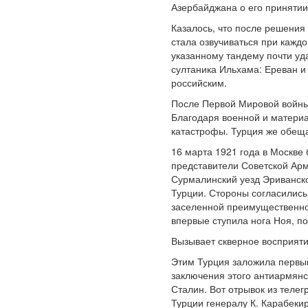
Азербайджана о его принятии 
Казалось, что после решения
стала озвучиваться при кажд
указанному тандему почти уд
султаника Ильхама: Ереван и
российским.
После Первой Мировой войны 
Благодаря военной и материа
катастрофы. Турция же обещ
16 марта 1921 года в Москве
представители Советской Арме
Сурмалинский уезд Эриванско
Турции. Стороны согласились
заселенной преимущественно 
впервые ступила нога Ноя, п
Вызывает скверное восприяти
Этим Турция заложила первы
заключения этого антиармянс
Сталин. Вот отрывок из теле
Турции генералу К. Карабеки