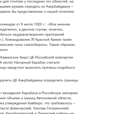
 для отнятия у последних тех областей, на
нашими руками передать их Азербайджану –
дорвало бы представление о нашей политике
никидзе от 8 июля 1920 г.: «Мое мнение
ределенно, в данном случае, конечно,
добиться неудовлетворения притязаний
г.). Командование XI Красной Армии также
рмянские силы самообороны. Таким образом,
ился.
Кавказское бюро ЦК Российской компартии
(4 июля) Нагорный Карабах считало
 еще предстоит выяснить причины подобного
оручить ЦК Азербайджана определить границы
ент вхождения Карабаха в Российскую империю
ения объема и границ Автономной области,
ез утверждения Кавбюро, что требовалось –
бласти Шамхорский, Ханлар-Геташенский,
де; Кельбаджарский и Лачинский районы на