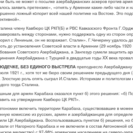
чи быть не может о посылке азербайджанских аскеров против армян
лось заявить претензию», «отнять у Армении какие-либо части и 
ершенно ложный кoлорит всей нашей политике на Востоке. Это по
ективной».
алина члену Кавбюро ЦК РКП(Б) и РВС Кавказского Фронта Г.Орджо
 лавировать между сторонами, нужно поддержать одну из сторон оп
ворил с Лениным, он не возражает. Сталин». Г.Чичерину удалось 
оть до установления Советской власти в Армении (29 ноябрь 1920 
ебования Советского Азербайджана, а Зангезур сумели защитить а
инения Азербайджана с Турцией в двадцатые годы XX века провал
ЛЮДЕЧКЕ, БЕЗ ЕДИНОГО ВЫСТРЕЛА
преподнесло Азербайджану 
юля 1921 г., хотя тот же бюро своим решением предыдущего дня 
 Злостную роль опять сыграл И.Сталин. Историкам и политологам
дого тогда Сталина.
ным для армян Карабаха оказался пункт б) этого решения: «б) П
авить на утверждение Кавбюро ЦК РКП».
 автономии включить территории Карабаха, существовавшие в мом
шанную комиссию из русских, армян и азербайджанцев для определ
или ЦК Азербайджана. Воспользовавшись пунктом б) решения, но б
зали от Нагорного Карабаха и не включили в состав Автономной о
нское меликство) с 97-98% армянским населением на северо-запа