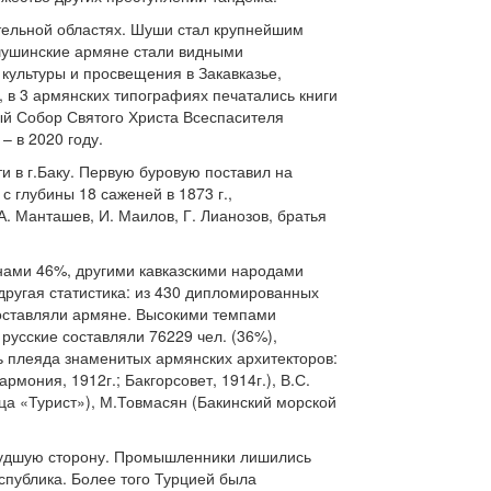
тельной областях. Шуши стал крупнейшим
шушинские армяне стали видными
ультуры и просвещения в Закавказье,
, в 3 армянских типографиях печатались книги
ный Собор Святого Христа Всеспасителя
– в 2020 году.
в г.Баку. Первую буровую поставил на
 глубины 18 саженей в 1873 г.,
 Манташев, И. Маилов, Г. Лианозов, братья
янами 46%, другими кавказскими народами
ругая статистика: из 430 дипломированных
составляли армяне. Высокими темпами
 русские составляли 76229 чел. (36%),
сь плеяда знаменитых армянских архитекторов:
рмония, 1912г.; Бакгорсовет, 1914г.), В.С.
ица «Турист»), М.Товмасян (Бакинский морской
 худшую сторону. Промышленники лишились
спублика. Более того Турцией была