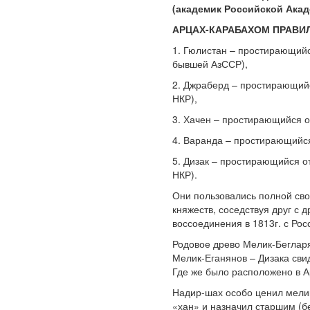
(академик Российской Акаде
АРЦАХ-КАРАБАХОМ ПРАВИ
1. Гюлистан – простирающийс
бывшей АзССР),
2. Джраберд – простирающийс
НКР),
3. Хачен – простирающийся о
4. Варанда – простирающийся
5. Дизак – простирающийся от
НКР).
Они пользовались полной сво
княжеств, соседствуя друг с 
воссоединения в 1813г. с Рос
Родовое древо Мелик-Беглар
Мелик-Еганянов – Дизака сви
Где же было расположено в А
Надир-шах особо ценил мелика
«хан» и назначил старшим (б