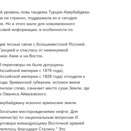
ный уровень ложь тандема Турция-Азербайджан
к ни странно, поддержала их и сегодня
ия. Но и этого мало для новоявленного
ссовой информации, в особенности по
ив тесные связи с большевистской Россией.
 Грецией и спаслась от неминуемой
юю Азию и на Восток.
. В переговоры не были допущены
оссийской империи с 1879 года),
оссийской империи с 1828 года) отходили к
зда Эриванской губернии, испокон веков
ское слово, означает место суши Земли, где
а Ованеса Айвазовского.
Азербайджану исконно армянские земли.
 богатыми месторождениями нефти. Для
 (министр) по национальным вопросам И.
о договора командующему Восточной армией
влялось благодаря Сталину." Это