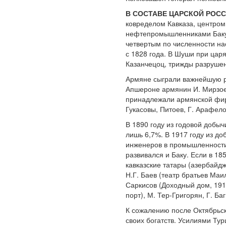
В СОСТАВЕ ЦАРСКОЙ РОСС
ковределом Кавказа, центро
нефтепромышленниками Баку.
четвертым по численности на
с 1828 года. В Шуши при царя
Казанчецоц, трижды разрушен
Армяне сыграли важнейшую р
Апшероне армянин И. Мирзоев
принадлежали армянской фир
Гукасовы, Питоев, Г. Арафело
В 1890 году из годовой добы
лишь 6,7%. В 1917 году из д
инженеров в промышленности 
развивался и Баку. Если в 18
кавказские татары (азербайд
Н.Г. Баев (театр братьев Маи
Саркисов (Доходный дом, 191
порт), М. Тер-Григорян, Г. Ба
К сожалению после Октябрьс
своих богатств. Усилиями Ту