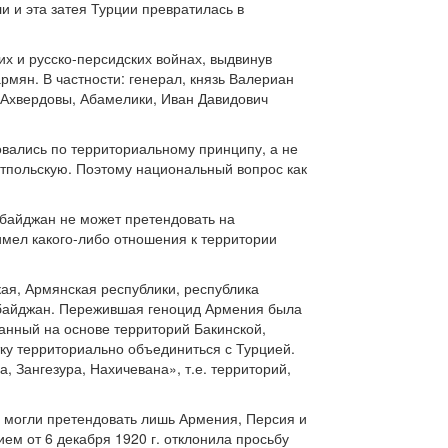
и и эта затея Турции превратилась в
их и русско-персидских войнах, выдвинув
мян. В частности: генерал, князь Валериан
 Ахвердовы, Абамелики, Иван Давидович
овались по территориальному принципу, а не
етпольскую. Поэтому национальный вопрос как
рбайджан не может претендовать на
имел какого-либо отношения к территории
кая, Армянская республики, республика
ербайджан. Пережившая геноцид Армения была
нный на основе территорий Бакинской,
тку территориально объединиться с Турцией.
 Зангезура, Нахичевана», т.е. территорий,
их могли претендовать лишь Армения, Персия и
ем от 6 декабря 1920 г. отклонила просьбу