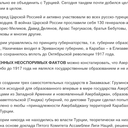
ально ее объединить с Турцией. Сегодня тандем почти добился цел
ии в целом.
еред Царской Россией и активно участвовали во всех русско-турецк
одцев. В войнах Царской России прославили себя 130 генералов-ар
рис-Меликов, Давид Делянов, Арзас Тергукасов, братья Бебутовы,
ковы и многие другие.
рии управлялись по принципу губернаторства, т.е. губернии образ
 Нахичеван входил в Эриванскую губернию, а Карабах – в Елизав
то сохранилось вплоть до Октябрьской революции 1917 года.
ЕННЫХ НЕОСПОРИМЫХ ФАКТОВ
можно констатировать, что Азе
ибо до 1917 года не являлся государственным образованием и не 
о создании трех самостоятельных государств в Закавказье: Грузинс
тся исходной для образованного впервые в мире государства Аз
цами из Западной Армении и новоявленный Азербайджан, образова
аветпольской (Гянджа) губерний, по диктовке Турции сделал попы
лено о якобы «принадлежности Азербайджану территорий Карабаха,
Турции.
тории никогда не находились во власти Турции, теоретически на н
 на основе доклада Пятого Комитета Ассамблеи Лиги Наций, решени