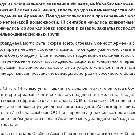
ходя из официального заявления Мишеля, на Карабах наложен 
иятной ситуацией, начал, вплоть до уровня министерства о
падения на Армению. Повод использовался проверенный: мол
о нет никакой возможности. 13 сентября начались конкретные
начались бомбардировки городов и казарм, захваты господс
ельно-диверсионных групп.
байджана могло быть, скорее всего, отрезать Сюник от Армении 
ов при нынешнем состоянии армии. Но сегодня уже можно сказать 
шала боевую задачу. В сети появились видеозаписи колонны войск
ю перемещения войск просто демонстрация или конкретная операци
турками, что они не воспользуются ситуацией, когда контингент пок
ряющая миссия российских войск, демонстрация российского флаг
. 13-го и 14-го выступил Пашинян с заявлениями, что он готов к 
 и территориальных потерях власть предпочитает молчать. Предст
рбайджана обратился к Секретариату ОДКБ. Начальник Объединенн
ию для оценки ситуации, через несколько дней, 20 сентября, при
т на 77-ю Генассамблею ООН, и в предощущении серьезности своей
ние о необходимости ввода в Армению международных наблюдателе
х власти.
тился секретарь Совбеза Армен Григорян и представил ему «обще