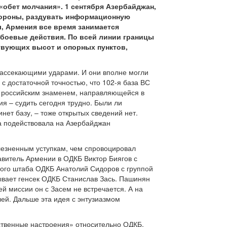
«обет молчания». 1 сентября Азербайджан,
бороны, раздувать информационную
, Армения все время занимается
 боевые действия. По всей линии границы
твующих высот и опорных пунктов,
рассекающими ударами. И они вполне могли
с достаточной точностью, что 102-я база ВС
 с российским знаменем, направляющейся в
я – судить сегодня трудно. Были ли
инет базу, – тоже открытых сведений нет.
а подействовала на Азербайджан
болезненным уступкам, чем спровоцировал
авитель Армении в ОДКБ Виктор Биягов с
ого штаба ОДКБ Анатолий Сидоров с группой
бывает генсек ОДКБ Станислав Зась. Пашинян
 миссии он с Засем не встречается. А на
й. Дальше эта идея с энтузиазмом
ственные настроения» относительно ОДКБ.