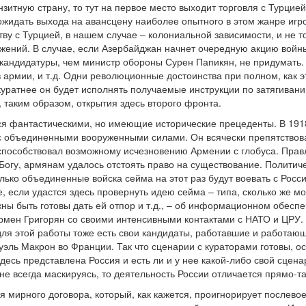
зитную страну, то тут на первое место выходит торговля с Турцие
 ожидать выхода на авансцену наиболее опытного в этом жанре игро
у с Турцией, в нашем случае – колониальной зависимости, и не тол
ажений. В случае, если Азербайджан начнет очередную акцию войны
 кандидатуры, чем министр обороны Сурен Папикян, не придумать. 
 армии, и т.д. Одни революционные достоинства при полном, как э
уратнее он будет исполнять получаемые инструкции по затягиван
, таким образом, открытия здесь второго фронта.
я фантастическими, но имеющие исторические прецеденты. В 1918-
с объединенными вооруженными силами. Он всячески препятствова
, способствовал возможному исчезновению Армении с глобуса. Пра
 Богу, армянам удалось отстоять право на существование. Полити
лько объединенные войска сейма на этот раз будут воевать с Росс
 если удастся здесь провернуть идею сейма – типа, сколько же мо
ны быть готовы дать ей отпор и т.д., – об информационном обеспе
Армен Григорян со своими интенсивными контактами с НАТО и ЦРУ
ля этой работы тоже есть свои кандидаты, работавшие и работаю
эль Макрон во Франции. Так что сценарии с кураторами готовы, ос
здесь представлена Россия и есть ли и у нее какой-либо свой сцена
не всегда маскируясь, то деятельность России отличается прямо-т
я мирного договора, который, как кажется, проигнорирует послево