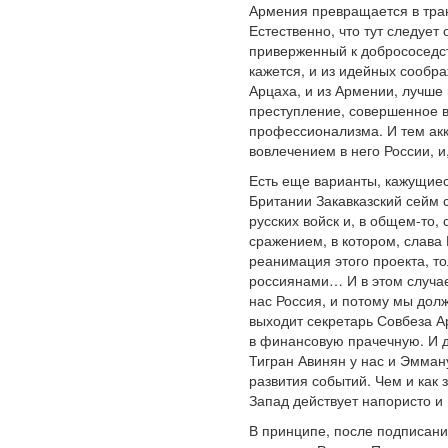
Армения превращается в тран
Естественно, что тут следует
приверженный к добрососедств
кажется, и из идейных сообр
Арцаха, и из Армении, лучше
преступление, совершенное в
профессионализма. И тем акк
вовлечением в него России, и
Есть еще варианты, кажущиес
Британии Закавказский сейм 
русских войск и, в общем-то
сражением, в котором, слава
реанимация этого проекта, то
россиянами… И в этом случае,
нас Россия, и потому мы долж
выходит секретарь Совбеза 
в финансовую прачечную. И д
Тигран Авинян у нас и Эмману
развития событий. Чем и как 
Запад действует напористо и 
В принципе, после подписани