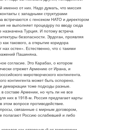
 именно от них. Надо думать, что миссия
контакты с западными структурами
за встречаются с генсеком НАТО и директором
ия не выполняет процедуру по вводу сюда
 назначена Турция. И потому встреча
итектуры безопасности. Эрдоган, проявляя
 как такового, а открытие коридора
нах остен». Естественно, что с такими
зражений Пашиняна.
ое согласие. Это Карабах, о котором
ически отрежет Армению от Ирана, и
российского миротворческого контингента.
ого контингента может быть оспорено.
 и демаркации тоже подходы разные.
в составе Армении, но чуть ли не все
для них в 1918-м. Россия предлагает карты
в этом вопросе противодействие.
опросы, связанные с мирным договором,
же полагают Россию ослабевшей и либо
коридор как отторгнутый от территории