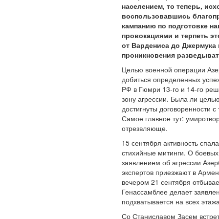
населением, то теперь, ис
воспользовавшись благопр
кампанию по подготовке на
провокациями и терпеть эт
от Вардениса до Джермука 
проникновения разведыват
Целью военной операции Азер
добиться определенных успех
РФ в Гюмри 13-го и 14-го ре
зону агрессии. Была ли цель
достигнуты договоренности с 
Самое главное тут: умиротво
отрезвляюще.
15 сентября активность спала
стихийные митинги. О боевых
заявлением об агрессии Азе
экспертов приезжают в Армен
вечером 21 сентября отбывае
Генассамблее делает заявле
подхватывается на всех этажа
Со Станиславом Засем встре