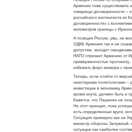
Армении тоже существовать н
товарищи договоренности – э
российского контингента из 
договоренностях с коллективн
километров границы с Ирано
А позиция России, увы, не в
ОДКБ Армения так и не созыв
допустим, заходят скандинав
НАТО отрезает Армению от Ира
приверженностью протоколу, 
избежать форс-мажора с прак
Теперь, если отойти от верс
некоторыми политологами – р
инвестиции в экономику Армен
кроме кнута, должен быть и п
Кажется, что Пашинян не толь
Но этот принцип, пока успеш
есть определенные круги, ко
Ситуация примерно как на Ук
министр обороны Залужный, н
ситуации как наиболее соотв