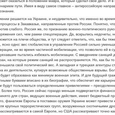
ет оказаться в положении мавра, который сделал свое дело. И в 
нарием пути. Имея в виду самое главное – антироссийскую направ
ознание.
рмении решается на Украине, и неудивительно, что именно во врем
процессы в Закавказье, направленные против России. Понятно, что
отив слабого. Россия же, по признанию военно-политического руко
ряжения сил, чем рамки спецоперации. Да, вскрылись недочеты, но
ожится на плечи общества, и тут следует отметить, что, как бы тя
ясно одно: вес глобалистов в управлении Россией сильно уменьши
ерации, ни во время частичной мобилизации, что позволило ей в с
 уехавшие пытались избежать мобилизации. С введением санкций дл
ан, на которые режим санкций не распространяется. Но, как бы то
еньшила свой политический вес. А западная и турецкая агентуры 
на их деятельности, купируя возможные общественные взрывы. Боле
будет образована как минимум военная элита. И для будущей граж
упными буквами вписано в их биографии, что обеспечит им карьерн
они будут пользоваться определенными привилегиями – преодоленн
Более того, Россия сейчас гораздо меньше подвергается финанс
ринято для стран, ведущих военные действия, имеет бюджетный пр
го, фанатизм Европы в поставках оружия Украине может привести к
для крупных террористических групп, вооруженных охотничьими др
ассматриваются в самой Европе, но США рассматривают точно как