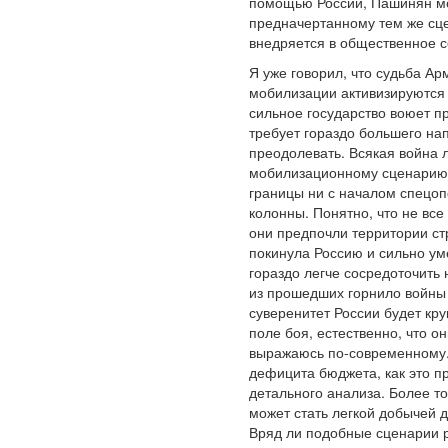
помощью России, Пашинян мож
предначертанному тем же сце
внедряется в общественное с
Я уже говорил, что судьба А
мобилизации активизируются 
сильное государство воюет пр
требует гораздо большего нап
преодолевать. Всякая война л
мобилизационному сценарию, 
границы ни с началом спецоп
колонны. Понятно, что не все
они предпочли территории стр
покинула Россию и сильно ум
гораздо легче сосредоточить 
из прошедших горнило войны 
суверенитет России будет кр
поле боя, естественно, что 
выражаюсь по-современному. 
дефицита бюджета, как это п
детального анализа. Более то
может стать легкой добычей 
Вряд ли подобные сценарии р