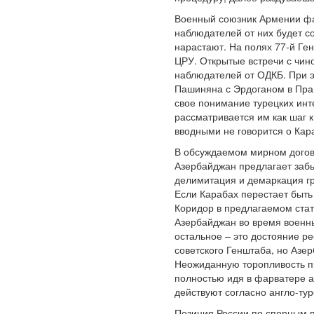
Военный союзник Армении фак
наблюдателей от них будет с
нарастают. На полях 77-й Ге
ЦРУ. Открытые встречи с чин
наблюдателей от ОДКБ. При э
Пашиняна с Эрдоганом в Праг
свое понимание турецких инте
рассматривается им как шаг 
вводными не говорится о Ка
В обсуждаемом мирном догово
Азербайджан предлагает забы
делимитация и демаркация гра
Если Карабах перестает быть
Коридор в предлагаемом стат
Азербайджан во время военных
остальное – это достояние ре
советского Генштаба, но Азе
Неожиданную торопливость пр
полностью идя в фарватере а
действуют согласно англо-ту
Позиция России по спорным п