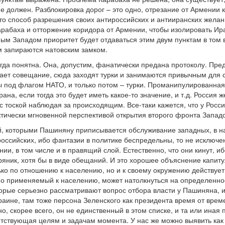
е должен. Разблокировка дорог – это одно, отрезание от Армении 
то способ разрешения своих антироссийских и антииранских желан
Карабаха и отторжение коридора от Армении, чтобы изолировать Ир
ым Западом приоритет будет отдаваться этим двум пунктам в том в
м запираются натовским замком.
сегда понятна. Она, допустим, фанатически предана протоколу. Пр
ает совещание, сюда заходят турки и занимаются привычным для с
ы под флагом НАТО, и только потом – турки. Проманипулированная
на, если тогда это будет иметь какое-то значение, и т.д. Россия 
с тоской наблюдая за происходящим. Все-таки кажется, что у Росс
тически мгновенной перспективой открытия второго фронта Западо
ий, которыми Пашиняну приписывается обслуживание западных, в н
оссийских, ибо фантазии в политике беспредельны, то не исключ
ии, в том числе и в правящий слой. Естественно, что они кинут, иб
ряник, хотя бы в виде обещаний. И это хорошее объяснение капиту
ко по отношению к населению, но и к своему окружению действует 
но применяемый к населению, может натолкнуться на определенное
торые серьезно рассматривают вопрос отбора власти у Пашиняна, и
раине, там тоже персона Зеленского как президента время от вре
о, скорее всего, он не единственный в этом списке, и та или ина
етствующая целям и задачам момента. У нас же можно выявить ка