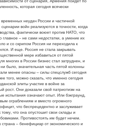
зависимости от сценария, Армения пойдет по
ленность, которая сегодня всячески
я временных неудач России и частичной
 сценарии войн реализуются в точности, когда
водства, фактически воюет против НАТО, что
 главное – не сами недостатки, а умение их
жело и со скрипом Россия ни переходила к
лся. И еще. Россия не стала закрывать
ущественной мере избавиться от пятой
я многих в России бизнес стал затруднен, и
 ни было, значительная часть пятой колонны
стали менее опасны – силы спецслужб сегодня
е того, можно сказать, что именно сегодня
данской элиты участие в войне за
ый рост. Они доказали свой патриотизм на
ые испытания означают опыт. Или бэкграунд,
овым ограблениям и вместо огромного
официт, что беспрецедентно и заслуживает
 тому, что она опустошит свои склады и
обовиками. Противостоять им будет нечем.
 страна – бенефициар от экономического и