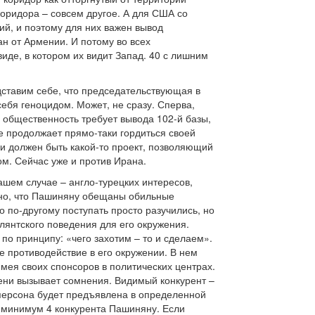
коридора – совсем другое. А для США со
ий, и поэтому для них важен вывод
ан от Армении. И потому во всех
иде, в котором их видит Запад. 40 с лишним
едставим себе, что председательствующая в
ебя геноцидом. Может, не сразу. Сперва,
 общественность требует вывода 102-й базы,
же продолжает прямо-таки гордиться своей
ии должен быть какой-то проект, позволяющий
м. Сейчас уже и против Ирана.
ашем случае – англо-турецких интересов,
ено, что Пашиняну обещаны обильные
о по-другому поступать просто разучились, но
лянтского поведения для его окружения.
по принципу: «чего захотим – то и сделаем».
 противодействие в его окружении. В нем
мея своих спонсоров в политических центрах.
мени вызывает сомнения. Видимый конкурент –
я персона будет предъявлена в определенной
к минимум 4 конкурента Пашиняну. Если