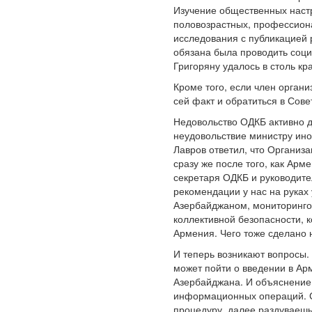
Изучение общественных настр
половозрастных, профессионал
исследования с публикацией 
обязана была проводить соци
Григоряну удалось в столь к
Кроме того, если член орган
сей факт и обратиться в Сов
Недовольство ОДКБ активно д
неудовольствие министру ино
Лавров ответил, что Организа
сразу же после того, как Ар
секретаря ОДКБ и руководите
рекомендации у нас на руках
Азербайджаном, мониторингов
коллективной безопасности, 
Армения. Чего тоже сделано 
И теперь возникают вопросы. 
может пойти о введении в Ар
Азербайджана. И объяснение 
информационных операций. Сп
процедуру, далее раздуваешь