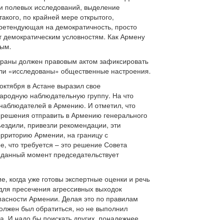
 и полевых исследований, выделение
акого, по крайней мере открытого,
 претендующая на демократичность, просто
ет демократическим условностям. Как Армену
ным.
 страны должен правовым актом зафиксировать
были «исследованы» общественные настроения.
октября в Астане выразил свое
народную наблюдательную группу. На что
 наблюдателей в Армению. И отметил, что
ы решения отправить в Армению генерального
ъездили, привезли рекомендации, эти
ерриторию Армении, на границу с
, что требуется – это решение Совета
в данный момент председательствует
, когда уже готовы экспертные оценки и речь
 для пресечения агрессивных выходок
пасности Армении. Делая это по правилам
должен был обратиться, но не выполнил
. И надо бы поискать других, понадежнее.