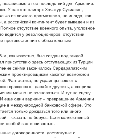
й, независимо от ее последствий для Армении.
ка. У нас это олигарх Хачатур Сукиасян,
ько из личного прагматизма, но иногда, как
, а российский контингент будет выведен и из
Полное отсутствие военного опыта, уголовное
то водится у революционеров, отсутствии
ию противостояния с обязательным
м, как известно, был создан под эгидой
л присутствию здесь отступающих из Турции
вление сейма закончилось Сардарапатским
ческим проектировщикам кажется возможной
ией. Фантастика, но украинцы воюют с
жно враждовать, давайте дружить, а ссорила
чении можно не волноваться. И тут на сцену
. И еще один вариант – превращение Армении
щие в международной банковской сфере. Это
тается только дождаться того или иного
рий – сказать не берусь. Если коллективный
аки особой застенчивостью.
енные договоренности, достигнутые с