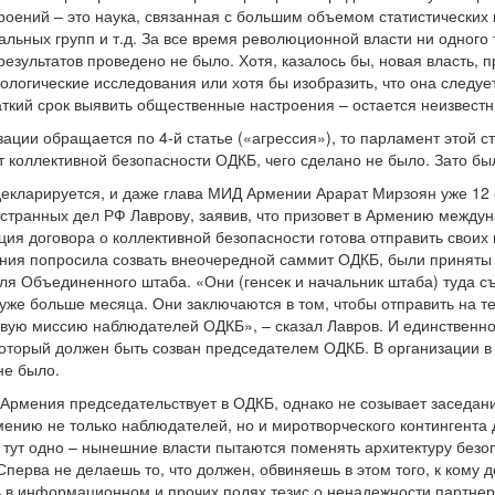
оений – это наука, связанная с большим объемом статистических
ьных групп и т.д. За все время революционной власти ни одного т
результатов проведено не было. Хотя, казалось бы, новая власть,
ологические исследования или хотя бы изобразить, что она следу
раткий срок выявить общественные настроения – остается неизвест
изации обращается по 4-й статье («агрессия»), то парламент этой
ет коллективной безопасности ОДКБ, чего сделано не было. Зато 
екларируется, и даже глава МИД Армении Арарат Мирзоян уже 12 
странных дел РФ Лаврову, заявив, что призовет в Армению между
ция договора о коллективной безопасности готова отправить своих
мения попросила созвать внеочередной саммит ОДКБ, были принят
ля Объединенного штаба. «Они (генсек и начальник штаба) туда с
 уже больше месяца. Они заключаются в том, чтобы отправить на т
ую миссию наблюдателей ОДКБ», – сказал Лавров. И единственное
который должен быть созван председателем ОДКБ. В организации 
не было.
Армения председательствует в ОДКБ, однако не созывает заседание
мению не только наблюдателей, но и миротворческого контингента
тут одно – нынешние власти пытаются поменять архитектуру безо
ерва не делаешь то, что должен, обвиняешь в этом того, к кому 
 в информационном и прочих полях тезис о ненадежности партнера