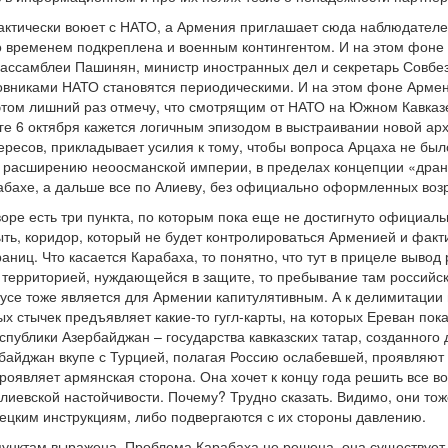
тически воюет с НАТО, а Армения приглашает сюда наблюдателей
о временем подкреплена и военным контингентом. И на этом фоне 
нассамблеи Пашинян, министр иностранных дел и секретарь Совбе
овниками НАТО становятся периодическими. И на этом фоне Армен
том лишний раз отмечу, что смотрящим от НАТО на Южном Кавказе
е 6 октября кажется логичным эпизодом в выстраивании новой арх
ресов, прикладывает усилия к тому, чтобы вопроса Арцаха не было
к расширению неоосманской империи, в пределах концепции «дранг 
рабахе, а дальше все по Алиеву, без официально оформленных во
ре есть три пункта, по которым пока еще не достигнуто официальн
ть, коридор, который не будет контролироваться Арменией и факт
ниц. Что касается Карабаха, то понятно, что тут в прицеле вывод 
 территорией, нуждающейся в защите, то пребывание там российск
усе тоже является для Армении капитулятивным. А к делимитации
 стычек предъявляет какие-то гугл-карты, на которых Ереван пока 
спублики Азербайджан – государства кавказских татар, созданного 
рбайджан вкупе с Турцией, полагая Россию ослабевшей, проявляют 
оявляет армянская сторона. Она хочет к концу года решить все в
лиевской настойчивости. Почему? Трудно сказать. Видимо, они то
рецким инструкциям, либо подвергаются с их стороны давлению.
унктам выражена. Проблема Карабаха не решена, она существует, 